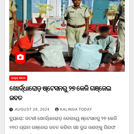
ରାଜ୍ୟ ଖବର
ଖୋର୍ଦ୍ଧାରୋଡ଼ ଷ୍ଟେସନରୁ ୨୭ କେଜି ଗଞ୍ଜେଇ
ଜବତ
AUGUST 28, 2024
KALINGA TODAY
ବ୍ୟୁରୋ: ଜଟଣୀ ଖୋର୍ଦ୍ଧାରୋଡ଼ ରେଲୱେ ଷ୍ଟେସନରୁ ୨୭ କେଜି
୨୭୦ ଗ୍ରାମ ଗଞ୍ଜେଇ ଜବତ କରିବା ସହ ଦୁଇ ଜଣଙ୍କୁ ଗିରଫ