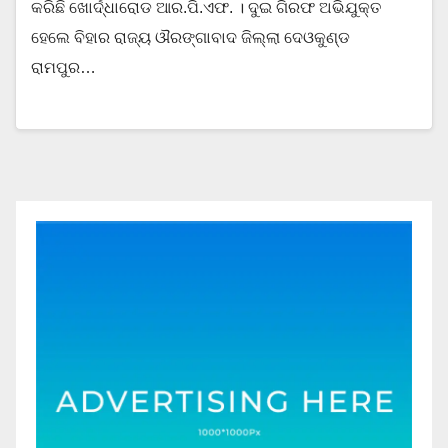
କରିଛି ଖୋର୍ଦ୍ଧାରୋଡ ଆର.ପି.ଏଫ. । ଦୁଇ ଗିରଫ ଅଭିଯୁକ୍ତ
ହେଲେ ବିହାର ରାଜ୍ୟ ଔରଙ୍ଗାବାଦ ଜିଲ୍ଲା ଦେଓକୁଣ୍ଡ
ରାମପୁର…