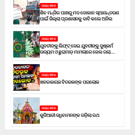
ରାଜ୍ୟ ଖବର
ଶିବ ମନ୍ଦିର ପାଖରୁ ମଦ ଦୋକାନ ସ୍ଥାନାନ୍ତରଣ
ପାଇଁ ଜିଲ୍ଲା ପ୍ରଶାସନକୁ ଦାବି କଲେ ଅନିଲ
ରାଜ୍ୟ ଖବର
ଯୁବତୀଙ୍କୁ ଲିଫ୍‌ଟ୍‌ ଦେଇ ଯୁବତୀଙ୍କୁ ଦୁଷ୍କର୍ମ
ଉଦ୍ୟମ ଓ ଛୁରାମାଡ଼ ମାମଲାରେ ଜେଲ ଗଲା
ଅଭିଯୁକ୍ତ
ରାଜ୍ୟ ଖବର
ଖବରକାଗଜ ବିତରକଙ୍କ ପରଲୋକ
ରାଜ୍ୟ ଖବର
କୁଦିଆରୀ ଦଧିବାମନଙ୍କ ଗଡ଼ିଲା ରଥ