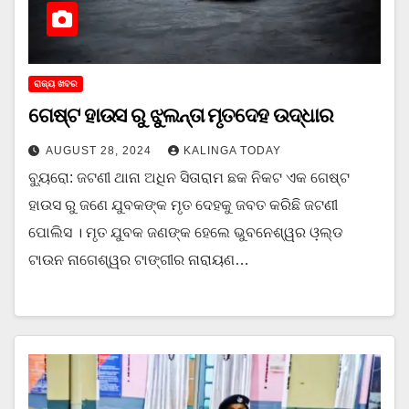
ରାଜ୍ୟ ଖବର
ଗେଷ୍ଟ ହାଉସ ରୁ ଝୁଲନ୍ତା ମୃତଦେହ ଉଦ୍ଧାର
AUGUST 28, 2024
KALINGA TODAY
ବ୍ୟୁରୋ: ଜଟଣୀ ଥାନା ଅଧିନ ସିତାରାମ ଛକ ନିକଟ ଏକ ଗେଷ୍ଟ
ହାଉସ ରୁ ଜଣେ ଯୁବକଙ୍କ ମୃତ ଦେହକୁ ଜବତ କରିଛି ଜଟଣୀ
ପୋଲିସ । ମୃତ ଯୁବକ ଜଣଙ୍କ ହେଲେ ଭୁବନେଶ୍ୱର ଓ଼ଲ୍ଡ
ଟାଉନ ନାଗେଶ୍ୱର ଟାଙ୍ଗୀର ନାରାୟଣ…