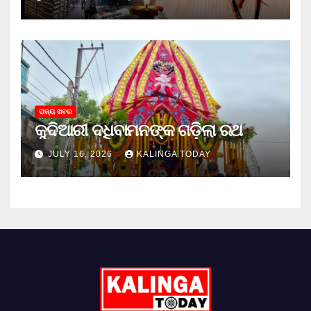
ରାଜ୍ୟ ଖବର
କୁଦିଆରୀ ଦଧିବାମନଙ୍କ ଗଡ଼ିଲା ରଥ
JULY 16, 2026
KALINGA TODAY