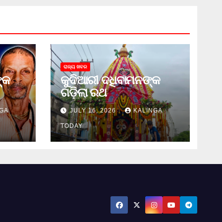
ରାଜ୍ୟ ଖବର
୍କ
କୁଦିଆରୀ ଦଧିବାମନଙ୍କ
ଗଡ଼ିଲା ରଥ
GA
JULY 16, 2026
KALINGA
TODAY