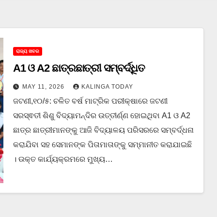
ରାଜ୍ୟ ଖବର
A1 ଓ A2 ଛାତ୍ରଛାତ୍ରୀ ସମ୍ବର୍ଦ୍ଧିତ
MAY 11, 2026
KALINGA TODAY
ଜଟଣୀ,୧୦/୫: ଚଳିତ ବର୍ଷ ମାଟ୍ରିକ ପରୀକ୍ଷାରେ ଜଟଣୀ
ସରସ୍ଵତୀ ଶିଶୁ ବିଦ୍ୟାମନ୍ଦିର ଉତ୍ତୀର୍ଣ୍ଣ ହୋଇଥିବା A1 ଓ A2
ଛାତ୍ର ଛାତ୍ରୀମାନଙ୍କୁ ଆଜି ବିଦ୍ୟାଳୟ ପରିସରରେ ସମ୍ବର୍ଦ୍ଧନା
କରାଯିବା ସହ ସେମାନଙ୍କ ପିତାମାତାଙ୍କୁ ସମ୍ମାନୀତ କରାଯାଇଛି
। ଉକ୍ତ କାର୍ଯ୍ୟକ୍ରମରେ ମୁଖ୍ୟ…