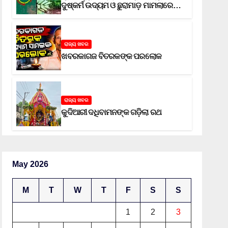
ଦୁଷ୍କର୍ମ ଉଦ୍ୟମ ଓ ଛୁରାମାଡ଼ ମାମଲାରେ
ଜେଲ ଗଲା ଅଭିଯୁକ୍ତ
ରାଜ୍ୟ ଖବର
ଖବରକାଗଜ ବିତରକଙ୍କ ପରଲୋକ
ରାଜ୍ୟ ଖବର
କୁଦିଆରୀ ଦଧିବାମନଙ୍କ ଗଡ଼ିଲା ରଥ
May 2026
M
T
W
T
F
S
S
1
2
3