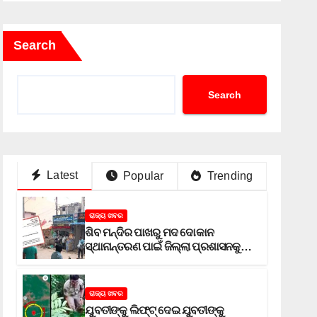
Search
Search
Latest
Popular
Trending
ରାଜ୍ୟ ଖବର
ଶିବ ମନ୍ଦିର ପାଖରୁ ମଦ ଦୋକାନ
ସ୍ଥାନାନ୍ତରଣ ପାଇଁ ଜିଲ୍ଲା ପ୍ରଶାସନକୁ
ଦାବି କଲେ ଅନିଲ
ରାଜ୍ୟ ଖବର
ଯୁବତୀଙ୍କୁ ଲିଫ୍‌ଟ୍‌ ଦେଇ ଯୁବତୀଙ୍କୁ