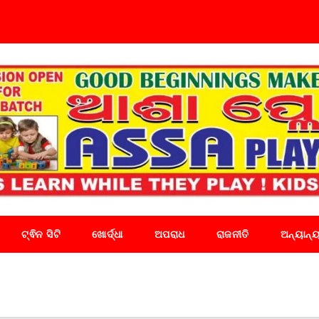
ଟ୍ଵିନ ସିଟି
ଖୋର୍ଦ୍ଧା
ଅପରାଧ
ରାଜନୀତି
ଅନ୍ୟାନ୍