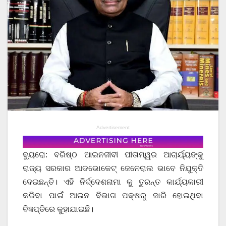
Advertisement
ବ୍ୟୁରୋ: ବରିଷ୍ଠ ଆଇନଜୀବୀ ପୀତାମ୍ୱର ଆଚାର୍ୟ୍ୟଙ୍କୁ
ରାଜ୍ୟ ସରକାର ଆଡଭୋକେଟ୍ ଜେନେରାଲ ଭାବେ ନିଯୁକ୍ତି
ଦେଇଛନ୍ତି। ଏହି ନିର୍ଦ୍ଦେଶନାମା କୁ ତୁରନ୍ତ କାର୍ଯ୍ୟକାରୀ
କରିବା ପାଇଁ ଆଇନ ବିଭାଗ ପକ୍ଷରୁ ଜାରି ହୋଇଥିବା
ବିଜ୍ଞପ୍ତିରେ କୁହାଯାଇଛି।