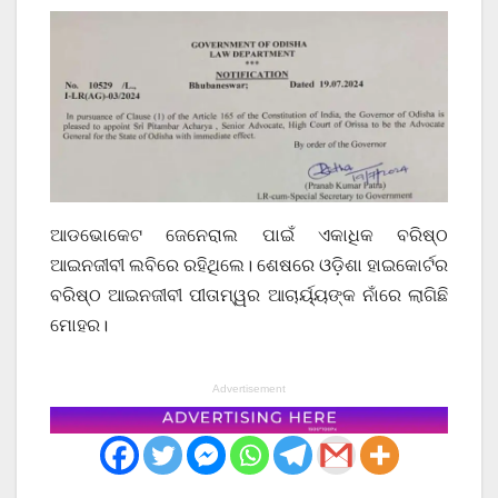
ଆଡଭୋକେଟ ଜେନେରାଲ ପାଇଁ ଏକାଧିକ ବରିଷ୍ଠ
ଆଇନଜୀବୀ ଲବିରେ ରହିଥିଲେ। ଶେଷରେ ଓଡ଼ିଶା ହାଇକୋର୍ଟର
ବରିଷ୍ଠ ଆଇନଜୀବୀ ପୀତାମ୍ୱର ଆଚାର୍ୟ୍ୟଙ୍କ ନାଁରେ ଲାଗିଛି
ମୋହର।
Advertisement