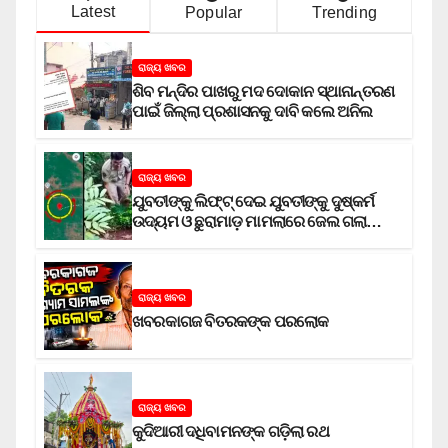
Latest
Popular
Trending
ରାଜ୍ୟ ଖବର
ଶିବ ମନ୍ଦିର ପାଖରୁ ମଦ ଦୋକାନ ସ୍ଥାନାନ୍ତରଣ
ପାଇଁ ଜିଲ୍ଲା ପ୍ରଶାସନକୁ ଦାବି କଲେ ଅନିଲ
ରାଜ୍ୟ ଖବର
ଯୁବତୀଙ୍କୁ ଲିଫ୍‌ଟ୍‌ ଦେଇ ଯୁବତୀଙ୍କୁ ଦୁଷ୍କର୍ମ
ଉଦ୍ୟମ ଓ ଛୁରାମାଡ଼ ମାମଲାରେ ଜେଲ ଗଲା
ଅଭିଯୁକ୍ତ
ରାଜ୍ୟ ଖବର
ଖବରକାଗଜ ବିତରକଙ୍କ ପରଲୋକ
ରାଜ୍ୟ ଖବର
କୁଦିଆରୀ ଦଧିବାମନଙ୍କ ଗଡ଼ିଲା ରଥ