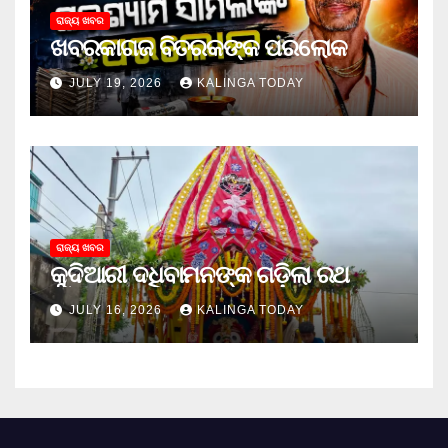
ରାଜ୍ୟ ଖବର
ଖବରକାଗଜ ବିତରକଙ୍କ ପରଲୋକ
JULY 19, 2026
KALINGA TODAY
ରାଜ୍ୟ ଖବର
କୁଦିଆରୀ ଦଧିବାମନଙ୍କ ଗଡ଼ିଲା ରଥ
JULY 16, 2026
KALINGA TODAY