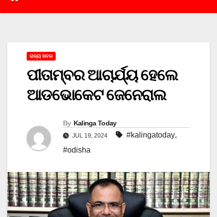
ରାଜ୍ୟ ଖବର
ପୀତାମ୍ବର ଆଚାର୍ଯ୍ୟ ହେଲେ
ଆଡଭୋକେଟ ଜେନେରାଲ
By
Kalinga Today
#kalingatoday
,
JUL 19, 2024
#odisha