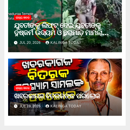
ରାଜ୍ୟ ଖବର
ଯୁବତୀଙ୍କୁ ଲିଫ୍‌ଟ୍‌ ଦେଇ ଯୁବତୀଙ୍କୁ
ଦୁଷ୍କର୍ମ ଉଦ୍ୟମ ଓ ଛୁରାମାଡ଼ ମାମଲାରେ
ଜେଲ ଗଲା ଅଭିଯୁକ୍ତ
JUL 20, 2026
KALINGA TODAY
ରାଜ୍ୟ ଖବର
ଖବରକାଗଜ ବିତରକଙ୍କ ପରଲୋକ
JUL 19, 2026
KALINGA TODAY