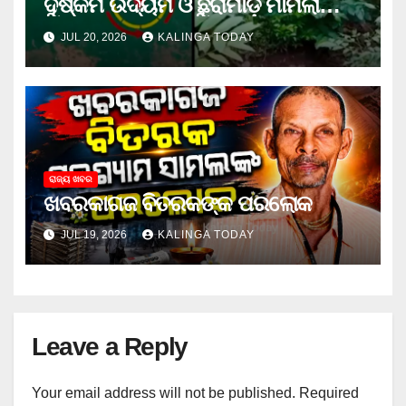
ଦୁଷ୍କର୍ମ ଉଦ୍ୟମ ଓ ଛୁରାମାଡ଼ ମାମଲାରେ
ଜେଲ ଗଲା ଅଭିଯୁକ୍ତ
JUL 20, 2026
KALINGA TODAY
ରାଜ୍ୟ ଖବର
ଖବରକାଗଜ ବିତରକଙ୍କ ପରଲୋକ
JUL 19, 2026
KALINGA TODAY
Leave a Reply
Your email address will not be published.
Required