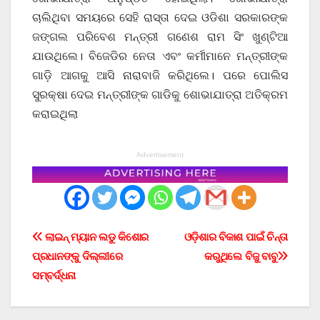
ଚାଲିଥିବା ସମୟରେ ସେହି ରାସ୍ତା ଦେଇ ଓଡିଶା ସରକାରଙ୍କ
ଜଙ୍ଗଲ ପରିବେଶ ମନ୍ତ୍ରୀ ଗଣେଶ ରାମ ସିଂ ଖୁଣ୍ଟିଆ
ଯାଉଥିଲେ। ବିଜେଡିର ନେତା ଏବଂ କର୍ମୀମାନେ ମନ୍ତ୍ରୀଙ୍କ
ଗାଡ଼ି ଆଗକୁ ଆସି ନାରାବାଜି କରିଥିଲେ। ପରେ ପୋଲିସ
ସୁରକ୍ଷା ଦେଇ ମନ୍ତ୍ରୀଙ୍କ ଗାଡିକୁ ଶୋଭାଯାତ୍ରା ଅତିକ୍ରମ
କରାଇଥିଲା
Advertisement
Post
ଲାଇନ୍ ମ୍ୟାନ ଲଡୁ କିଶୋର
ଓଡ଼ିଶାର ବିକାଶ ପାଇଁ ଚିନ୍ତା
ପ୍ରଧାନଙ୍କୁ ଦିଲ୍ଲୀରେ
କରୁଥିଲେ ବିଜୁ ବାବୁ
navigation
ସମ୍ବର୍ଦ୍ଧନା