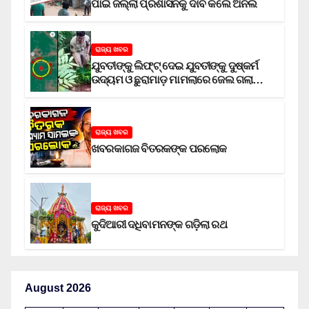
ପାଇଁ ଜିଲ୍ଲା ପ୍ରଶାସନକୁ ଦାବି କଲେ ଅନିଲ
ରାଜ୍ୟ ଖବର
ଯୁବତୀଙ୍କୁ ଲିଫ୍‌ଟ୍‌ ଦେଇ ଯୁବତୀଙ୍କୁ ଦୁଷ୍କର୍ମ
ଉଦ୍ୟମ ଓ ଛୁରାମାଡ଼ ମାମଲାରେ ଜେଲ ଗଲା
ଅଭିଯୁକ୍ତ
ରାଜ୍ୟ ଖବର
ଖବରକାଗଜ ବିତରକଙ୍କ ପରଲୋକ
ରାଜ୍ୟ ଖବର
କୁଦିଆରୀ ଦଧିବାମନଙ୍କ ଗଡ଼ିଲା ରଥ
August 2026