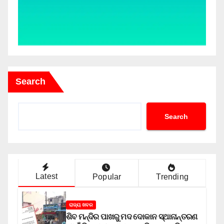
Search
Search
Latest
Popular
Trending
ରାଜ୍ୟ ଖବର
ଶିବ ମନ୍ଦିର ପାଖରୁ ମଦ ଦୋକାନ ସ୍ଥାନାନ୍ତରଣ