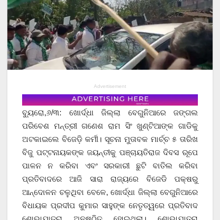
Advertisement
ବ୍ୟୁରୋ,୬/୩: ଖୋର୍ଦ୍ଧା ଜିଲ୍ଲା ବେଗୁନିଆରେ ଜଙ୍ଗଲ
ପରିବେଶ ମନ୍ତ୍ରୀ ଗଣେଶ ରାମ ସିଂ ଖୁଣ୍ଟିଆଙ୍କ ଗାଡିକୁ
ଅଟକାଇଲେ ବିଜେଡ଼ି କର୍ମୀ। ସୂଚନା ମୁତାବକ ମାର୍ଚ୍ଚ ୫ ତାରିଖ
ବିଜୁ ପଟ୍ଟନାୟକଙ୍କ ଜୟନ୍ତୀକୁ ପଞ୍ଚାୟତିରାଜ ଦିବସ ରୂପେ
ପାଳନ ନ କରିବା ଏବଂ ସରକାରୀ ଛୁଟି ବାତିଲ କରିବା
ପ୍ରତିବାଦରେ ଆଜି ସାରା ରାଜ୍ୟରେ ବିଜେଡି ପକ୍ଷରୁ
ଆନ୍ଦୋଳନ ଚଳୁଥିବା ବେଳେ, ଖୋର୍ଦ୍ଧା ଜିଲ୍ଲା ବେଗୁନିଆରେ
ବିଧାୟକ ପ୍ରଦୀପ କୁମାର ସାହୁଙ୍କ ନେତୃତ୍ୱରେ ପ୍ରତିବାଦ
ଶୋଭାଯାତ୍ରା ଅନୁଷ୍ଠିତ ହୋଇଥିଲା। ଶୋଭାଯାତ୍ରା