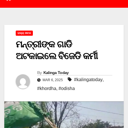
ରାଜ୍ୟ ଖବର
ମନ୍ତ୍ରୀଙ୍କ ଗାଡି
ଅଟକାଇଲେ ବିଜେଡି କର୍ମୀ
By
Kalinga Today
#kalingatoday
,
MAR 6, 2025
#khordha
,
#odisha