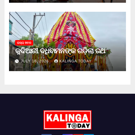
ରାଜ୍ୟ ଖବର
କୁଦିଆରୀ ଦଧିବାମନଙ୍କ ଗଡ଼ିଲା ରଥ
JULY 16, 2026
KALINGA TODAY