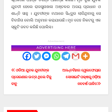
ଯୁବତୀ ହେଲେ ରାଜସୁନାଖଳା ଅଞ୍ଚଳର ଅଜୟ ପ୍ରଧାନ ଓ
ଶାନ୍ତି ସାହୁ । ଯୁବତୀଙ୍କ ମଥାରେ ସିନ୍ଦୁର ଲାଗିଥିବାରୁ ସେ
ବିବାହିତା ବୋଲି ଅନୁମାନ କରାଯାଉଛି। ମୃତ ଦେହ ନିକଟରୁ ଏକ
ସ୍କୁଟି ଜବତ କରିଛି ପୋଲିସ।
Advertisement
Post
ଓଡିଆ ଯୁବକ ଯୁବତୀଙ୍କ
ଅନନ୍ତବିହାର ୱେଲଫେୟାର
ପ୍ରେରଣାର ଉତ୍ସ ଥିଲେ ବିଜୁ
ସୋସାଇଟି ପକ୍ଷରୁ ଓଡ଼ିଆ
navigation
ବାବୁ
ନବବର୍ଷ ପାଳିତ