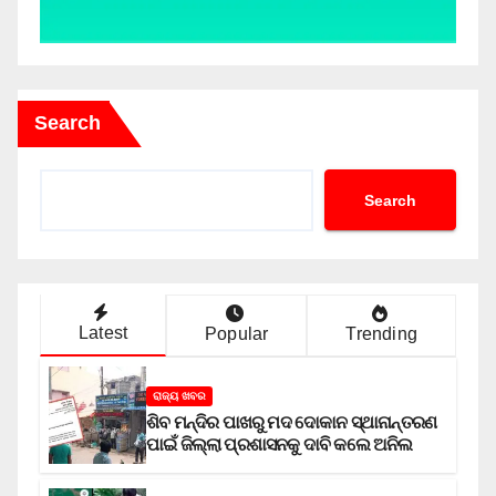
Search
Search
Latest
Popular
Trending
ରାଜ୍ୟ ଖବର
ଶିବ ମନ୍ଦିର ପାଖରୁ ମଦ ଦୋକାନ ସ୍ଥାନାନ୍ତରଣ
ପାଇଁ ଜିଲ୍ଲା ପ୍ରଶାସନକୁ ଦାବି କଲେ ଅନିଲ