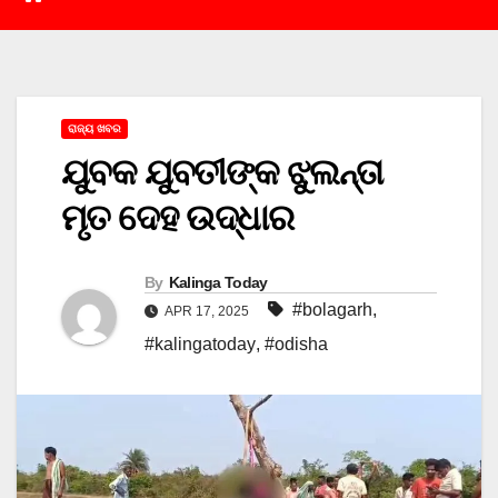
ରାଜ୍ୟ ଖବର
ଯୁବକ ଯୁବତୀଙ୍କ ଝୁଲନ୍ତା
ମୃତ ଦେହ ଉଦ୍ଧାର
By
Kalinga Today
#bolagarh
,
APR 17, 2025
#kalingatoday
,
#odisha