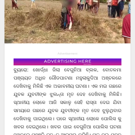
Advertisement
ବ୍ୟୁରୋ: ଖୋର୍ଦ୍ଧା ଜିଲା ବେଗୁନିଆ ବ୍ଲକ, ବୋତଳମା
ପଞ୍ଚାୟତ ଅଧିନ ଗୌଡପାଟଣା ମହୁଲାକୁଦିଆ ଅଞ୍ଚଳରେ
ଦେଖିବାକୁ ମିଳିଛି ଏକ ଅଭାବନୀୟ ଘଟଣା। ଏକ ମଇ ଗଛରେ
ଯୁବକ ଯୁବତୀଙ୍କ ଝୁଲନ୍ତା ମୃତ ଦେହ ଦେଖିବାକୁ ମିଳିଛି।
ସ୍ଥାନୀୟ ଲୋକେ ଆଜି ସକାଳୁ ସେହି ରାସ୍ତା ଦେଇ ଯିବା
ସମୟରେ ଗଛରେ ଯୁବକ ଯୁବତୀଙ୍କ ମୃତ ଦେହ ଝୁଲୁଥିବାର
ଦେଖିବାକୁ ପାଇଥିଲେ। ପରେ ସ୍ଥାନୀୟ ଲୋକେ ପୋଲିସ କୁ
ଖବର ଦେଇଥିଲେ। ଖବର ପାଇ ବେଗୁନିଆ ପୋଲିସ ଘଟଣା
ସ୍ଥଳରେ ପହଞ୍ଚି ତଦନ୍ତ ଆରମ୍ଭ କରିଛି। ମୃତ ଦୁଇ ଯୁବକ