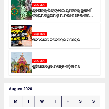
ରାଜ୍ୟ ଖବର
ଯୁବତୀଙ୍କୁ ଲିଫ୍‌ଟ୍‌ ଦେଇ ଯୁବତୀଙ୍କୁ ଦୁଷ୍କର୍ମ
ଉଦ୍ୟମ ଓ ଛୁରାମାଡ଼ ମାମଲାରେ ଜେଲ ଗଲା
ଅଭିଯୁକ୍ତ
ରାଜ୍ୟ ଖବର
ଖବରକାଗଜ ବିତରକଙ୍କ ପରଲୋକ
ରାଜ୍ୟ ଖବର
କୁଦିଆରୀ ଦଧିବାମନଙ୍କ ଗଡ଼ିଲା ରଥ
August 2026
M
T
W
T
F
S
S