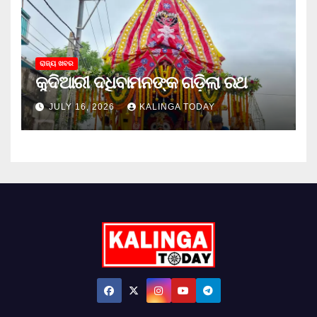
ରାଜ୍ୟ ଖବର
କୁଦିଆରୀ ଦଧିବାମନଙ୍କ ଗଡ଼ିଲା ରଥ
JULY 16, 2026
KALINGA TODAY