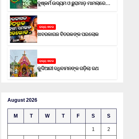
ଦୁଷ୍କର୍ମ ଉଦ୍ୟମ ଓ ଛୁରାମାଡ଼ ମାମଲାରେ
ଜେଲ ଗଲା ଅଭିଯୁକ୍ତ
ରାଜ୍ୟ ଖବର
ଖବରକାଗଜ ବିତରକଙ୍କ ପରଲୋକ
ରାଜ୍ୟ ଖବର
କୁଦିଆରୀ ଦଧିବାମନଙ୍କ ଗଡ଼ିଲା ରଥ
August 2026
M
T
W
T
F
S
S
1
2