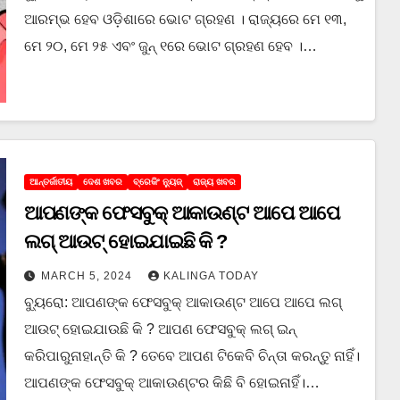
ଆରମ୍ଭ ହେବ ଓଡ଼ିଶାରେ ଭୋଟ ଗ୍ରହଣ । ରାଜ୍ୟରେ ମେ ୧୩,
ମେ ୨୦, ମେ ୨୫ ଏବଂ ଜୁନ୍‌ ୧ରେ ଭୋଟ ଗ୍ରହଣ ହେବ ।…
ଆନ୍ତର୍ଜାତୀୟ
ଦେଶ ଖବର
ବ୍ରେକିଂ ନ୍ୟୁଜ୍
ରାଜ୍ୟ ଖବର
ଆପଣଙ୍କ ଫେସବୁକ୍ ଆକାଉଣ୍ଟ ଆପେ ଆପେ
ଲଗ୍ ଆଉଟ୍ ହୋଇଯାଇଛି କି ?
MARCH 5, 2024
KALINGA TODAY
ବ୍ୟୁରୋ: ଆପଣଙ୍କ ଫେସବୁକ୍ ଆକାଉଣ୍ଟ ଆପେ ଆପେ ଲଗ୍
ଆଉଟ୍ ହୋଇଯାଉଛି କି ? ଆପଣ ଫେସବୁକ୍ ଲଗ୍ ଇନ୍
କରିପାରୁନାହାନ୍ତି କି ? ତେବେ ଆପଣ ଟିକେବି ଚିନ୍ତା କରନ୍ତୁ ନାହିଁ।
ଆପଣଙ୍କ ଫେସବୁକ୍ ଆକାଉଣ୍ଟର କିଛି ବି ହୋଇନାହିଁ।…