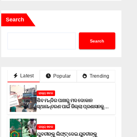
Search
Search
Latest
Popular
Trending
ରାଜ୍ୟ ଖବର
ଶିବ ମନ୍ଦିର ପାଖରୁ ମଦ ଦୋକାନ
ସ୍ଥାନାନ୍ତରଣ ପାଇଁ ଜିଲ୍ଲା ପ୍ରଶାସନକୁ
ଦାବି କଲେ ଅନିଲ
ରାଜ୍ୟ ଖବର
ଯୁବତୀଙ୍କୁ ଲିଫ୍‌ଟ୍‌ ଦେଇ ଯୁବତୀଙ୍କୁ