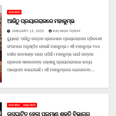
ଦେଶ ଖବର
ଆଜିଠୁ ପ୍ରୟାଗରାଜରେ ମହାକୁମ୍ଭ
JANUARY 13, 2025
KALINGA TODAY
ବ୍ୟୁରୋ: ଆଜିଠୁ ଉତ୍ତର ପ୍ରଦେଶର ପ୍ରୟାଗରାଜର ତ୍ରିବେଣୀ
ସଂଗମରେ ଅନୁଷ୍ଠିତ ହେଉଛି ମହାକୁମ୍ଭ। ଏହି ମହାକୁମ୍ଭ ୧୪୪
ବର୍ଷର କାଳଖଣ୍ଡ ପରେ ପଡିଛି। ମହାକୁମ୍ଭ ପାଇଁ ଉତ୍ତର
ପ୍ରଦେଶ ସରକାରଙ୍କ ପକ୍ଷରୁ ପ୍ରୟାଗରାଜରେ ଭବ୍ୟ
ଆୟୋଜନ କରାଯାଇଛି। ଏହି ମହାକୁମ୍ଭରେ ଯୋଗଦେବା…
ଦେଶ ଖବର
ରାଜ୍ୟ ଖବର
ଉଦ୍‌ଘାଟିତ ହେଲା ପରମାଣୁ ଶକ୍ତି ବିଭାଗର