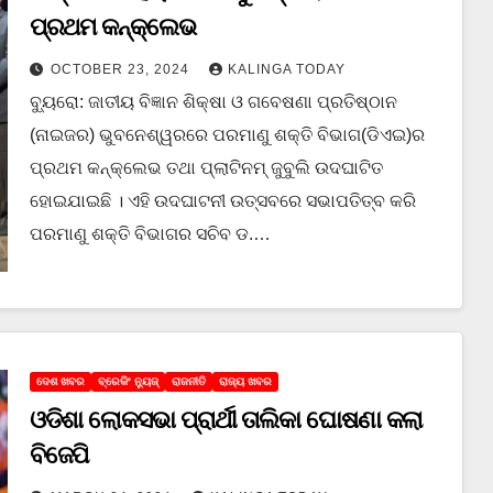
ପ୍ରଥମ କନ୍‌କ୍ଲେଭ
OCTOBER 23, 2024
KALINGA TODAY
ବ୍ୟୁରୋ: ଜାତୀୟ ବିଜ୍ଞାନ ଶିକ୍ଷା ଓ ଗବେଷଣା ପ୍ରତିଷ୍ଠାନ
(ନାଇଜର) ଭୁବନେଶ୍ୱରରେ ପରମାଣୁ ଶକ୍ତି ବିଭାଗ(ଡିଏଇ)ର
ପ୍ରଥମ କନ୍‌କ୍ଲେଭ ତଥା ପ୍ଲାଟିନମ୍ ଜୁବୁଲି ଉଦଘାଟିତ
ହୋଇଯାଇଛି । ଏହି ଉଦଘାଟନୀ ଉତ୍ସବରେ ସଭାପତିତ୍ବ କରି
ପରମାଣୁ ଶକ୍ତି ବିଭାଗର ସଚିବ ଡ.…
ଦେଶ ଖବର
ବ୍ରେକିଂ ନ୍ୟୁଜ୍
ରାଜନୀତି
ରାଜ୍ୟ ଖବର
ଓଡିଶା ଲୋକସଭା ପ୍ରାର୍ଥୀ ତାଲିକା ଘୋଷଣା କଲା
ବିଜେପି