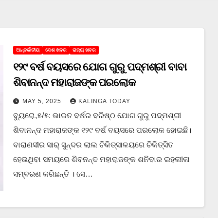
ଆନ୍ତର୍ଜାତୀୟ
ଦେଶ ଖବର
ରାଜ୍ୟ ଖବର
୧୨୯ ବର୍ଷ ବୟସରେ ଯୋଗ ଗୁରୁ ପଦ୍ମଶ୍ରୀ ବାବା
ଶିବାନନ୍ଦ ମହାରାଜଙ୍କ ପରଲୋକ
MAY 5, 2025
KALINGA TODAY
ବ୍ୟୁରୋ,୫/୫: ଭାରତ ବର୍ଷର ବରିଷ୍ଠ ଯୋଗ ଗୁରୁ ପଦ୍ମଶ୍ରୀ
ଶିବାନନ୍ଦ ମହାରାଜଙ୍କ ୧୨୯ ବର୍ଷ ବୟସରେ ପରଲୋକ ହୋଇଛି।
ବାରାଣସୀର ସାର୍ ସୁନ୍ଦର ଲାଲ ଚିକିତ୍ସାଳୟରେ ଚିକିତ୍ସିତ
ହେଉଥିବା ସମୟରେ ଶିବନନ୍ଦ ମହାରାଜଙ୍କ ଶନିବାର ଇହଲୀଳା
ସମ୍ବରଣ କରିଛନ୍ତି । ସେ…