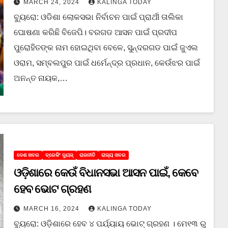
MARCH 24, 2024
KALINGA TODAY
ବ୍ୟୁରୋ: ଓଡିଶା ଲୋକସଭା ନିର୍ବାଚନ ପାଇଁ ପ୍ରାର୍ଥୀ ତାଲିକା
ଘୋଷଣା କରିଛି ବିଜେପି। ବରଗଡ ଆସନ ପାଇଁ ପ୍ରଦୀପ
ପୁରୋହିତଙ୍କ ନାମ ହୋଇଥିବା ବେଳେ, ସୁନ୍ଦରଗଡ ପାଇଁ ଜୁଏଲ
ଓରାମ, ସମ୍ବଲପୁର ପାଇଁ ଧର୍ମେନ୍ଦ୍ର ପ୍ରଧାନ, କେଉଁଝର ପାଇଁ
ଅନନ୍ତ ନାୟକ,…
ଦେଶ ଖବର
ବ୍ରେକିଂ ନ୍ୟୁଜ୍
ରାଜନୀତି
ରାଜ୍ୟ ଖବର
ଓଡ଼ିଶାରେ କେଉଁ ବିଧାନସଭା ଆସନ ପାଇଁ, କେବେ
ହେବ ଭୋଟ ଗ୍ରହଣ
MARCH 16, 2024
KALINGA TODAY
ବ୍ୟୁରୋ: ଓଡ଼ିଶାରେ ହେବ ୪ ପର୍ଯ୍ୟାୟ ଭୋଟ୍ ଗ୍ରହଣ । ମେ୧୩ ରୁ