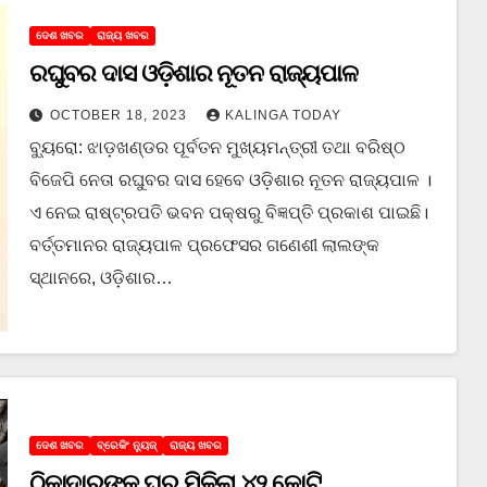
ଦେଶ ଖବର
ରାଜ୍ୟ ଖବର
ରଘୁବର ଦାସ ଓଡ଼ିଶାର ନୂତନ ରାଜ୍ୟପାଳ
OCTOBER 18, 2023
KALINGA TODAY
ବ୍ୟୁରୋ: ଝାଡ଼ଖଣ୍ଡର ପୂର୍ବତନ ମୁଖ୍ୟମନ୍ତ୍ରୀ ତଥା ବରିଷ୍ଠ
ବିଜେପି ନେତା ରଘୁବର ଦାସ ହେବେ ଓଡ଼ିଶାର ନୂତନ ରାଜ୍ୟପାଳ ।
ଏ ନେଇ ରାଷ୍ଟ୍ରପତି ଭବନ ପକ୍ଷରୁ ବିଜ୍ଞପ୍ତି ପ୍ରକାଶ ପାଇଛି।
ବର୍ତ୍ତମାନର ରାଜ୍ୟପାଳ ପ୍ରଫେସର ଗଣେଶୀ ଲାଲଙ୍କ
ସ୍ଥାନରେ, ଓଡ଼ିଶାର…
ଦେଶ ଖବର
ବ୍ରେକିଂ ନ୍ୟୁଜ୍
ରାଜ୍ୟ ଖବର
ଠିକାଦାରଙ୍କ ଘରୁ ମିଳିଲା ୪୨ କୋଟି