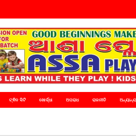
ଟ୍ଵିନ ସିଟି
ଖୋର୍ଦ୍ଧା
ଅପରାଧ
ରାଜନୀତି
ଅନ୍ୟାନ୍