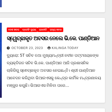
ଦେଶ ଖବର
ବ୍ରେକିଂ ନ୍ୟୁଜ୍
ରାଜନୀତି
ରାଜ୍ୟ ଖବର
ସ୍ୱେଚ୍ଛାକୃତ ଅବସର ନେଲେ ଭି.କେ. ପାଣ୍ଡିଆନ
OCTOBER 23, 2023
KALINGA TODAY
ବ୍ୟୁରୋ: 5T ସଚିବ ତଥା ମୁଖ୍ୟମନ୍ତ୍ରୀ ନବୀନ ପଟ୍ଟନାୟକଙ୍କ
ବ୍ୟକ୍ତିଗତ ସଚିବ ଭି.କେ. ପାଣ୍ଡିଆନ ଆଜି ପ୍ରଶାସନିକ
ଚାକିରିରୁ ସ୍ଵେଚ୍ଛାକୃତ ଅବସର ନେଇଛନ୍ତି। ଶ୍ରୀ ପାଣ୍ଡିଆନ
ଆବେଦନ କରିଥିବା ଭିଆରଏସକୁ କେନ୍ଦ୍ର କାର୍ମିକ ମନ୍ତ୍ରଣାଳୟ
ମଞ୍ଜୁର କରୁଛି। ଭିଆରଏସ ମିଳିବା ପରେ…