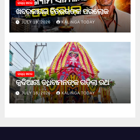
ରାଜ୍ୟ ଖବର
ଖବରକାଗଜ ବିତରକଙ୍କ ପରଲୋକ
JULY 19, 2026
KALINGA TODAY
ରାଜ୍ୟ ଖବର
କୁଦିଆରୀ ଦଧିବାମନଙ୍କ ଗଡ଼ିଲା ରଥ
JULY 16, 2026
KALINGA TODAY