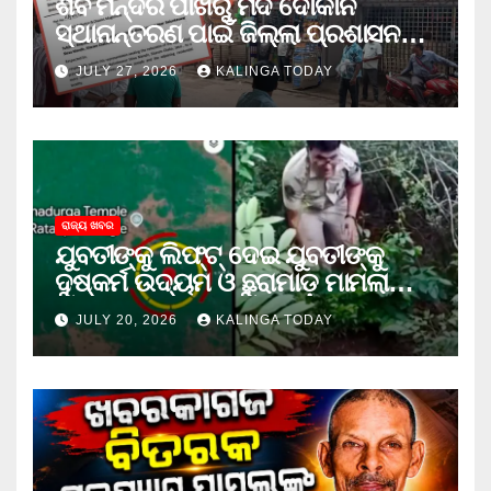
ଶିବ ମନ୍ଦିର ପାଖରୁ ମଦ ଦୋକାନ
ସ୍ଥାନାନ୍ତରଣ ପାଇଁ ଜିଲ୍ଲା ପ୍ରଶାସନକୁ
ଦାବି କଲେ ଅନିଲ
JULY 27, 2026
KALINGA TODAY
ରାଜ୍ୟ ଖବର
ଯୁବତୀଙ୍କୁ ଲିଫ୍‌ଟ୍‌ ଦେଇ ଯୁବତୀଙ୍କୁ
ଦୁଷ୍କର୍ମ ଉଦ୍ୟମ ଓ ଛୁରାମାଡ଼ ମାମଲାରେ
ଜେଲ ଗଲା ଅଭିଯୁକ୍ତ
JULY 20, 2026
KALINGA TODAY