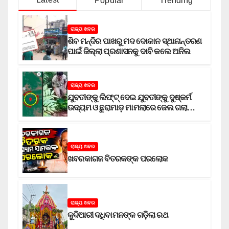
Popular
Trending
ରାଜ୍ୟ ଖବର
ଶିବ ମନ୍ଦିର ପାଖରୁ ମଦ ଦୋକାନ ସ୍ଥାନାନ୍ତରଣ
ପାଇଁ ଜିଲ୍ଲା ପ୍ରଶାସନକୁ ଦାବି କଲେ ଅନିଲ
ରାଜ୍ୟ ଖବର
ଯୁବତୀଙ୍କୁ ଲିଫ୍‌ଟ୍‌ ଦେଇ ଯୁବତୀଙ୍କୁ ଦୁଷ୍କର୍ମ
ଉଦ୍ୟମ ଓ ଛୁରାମାଡ଼ ମାମଲାରେ ଜେଲ ଗଲା
ଅଭିଯୁକ୍ତ
ରାଜ୍ୟ ଖବର
ଖବରକାଗଜ ବିତରକଙ୍କ ପରଲୋକ
ରାଜ୍ୟ ଖବର
କୁଦିଆରୀ ଦଧିବାମନଙ୍କ ଗଡ଼ିଲା ରଥ