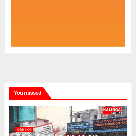
You missed
ରାଜ୍ୟ ଖବର