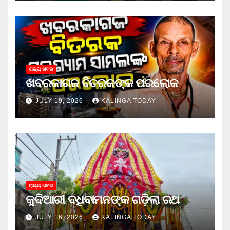
ରାଜ୍ୟ ଖବର
ଖବରକାଗଜ ବିତରକଙ୍କ ପରଲୋକ
JULY 19, 2026
KALINGA TODAY
ରାଜ୍ୟ ଖବର
କୁଦିଆରୀ ଦଧିବାମନଙ୍କ ଗଡ଼ିଲା ରଥ
JULY 16, 2026
KALINGA TODAY