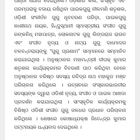
ପଣ୍ଡା ଯୋଗ ଦେଇଥିଲେ। ଓଡ଼ିଶାର କଳା, ସଂସ୍କୃତି ଏବଂ
ପରମ୍ପରାକୁ ବଜାୟ ରଖିଥିବା ପାଇକଗୁରୁ ନୀଳମଣି ଶତୃଶଲ,
ଓଡ଼ିଶୀ ସଂକୀର୍ତନ ଗୁରୁ ଧୃବଚରଣ ପରିଡ଼ା, ପାଇକଗୁରୁ
କାଶୀନାଥ ନାୟକ, ହିନ୍ଦୁସ୍ଥାନୀ ସ୍ମାସ୍ତ୍ରୀୟ ସଂଗୀତ ଗୁରୁ
ରଙ୍କନିଧ୍ ମହାପାତ୍ର, ଲୋକନାଟକ ଗୁରୁ ଲିଙ୍ଗରାଜ ରାଉତ
ଏବଂ ସଂଗୀତ ନୃତ୍ୟ ଓ ନାଟ୍ୟ ଗୁରୁ ଦାମୋଦର
ବଳବନ୍ତରାୟଙ୍କୁ “ଗୁରୁ ପ୍ରଣାମ” ସମ୍ମାନରେ ସମ୍ମାନିତ
କରାଯାଇଥିଲା । ଅନୁଷ୍ଠାନର ମହାମନ୍ତ୍ରୀ ଦୀପକ୍ କୁମାର
ଶତୃଶଲ କାର୍ଯ୍ୟକ୍ରମର ବିବରଣୀ ପାଠ କରିଥିବା ବେଳେ
ଅନୁଷ୍ଠାନର ବରିଷ୍ଠ ସଦସ୍ୟ ରବିଦ୍ର ନାଥ ମହାକୁଡ ମଞ୍ଚ
ପରିଚାଳନା କରିଥିଲେ । ଉତ୍ସବରେ ସଂସ୍କାରଭାରତୀର
ସଦସ୍ୟଙ୍କ ଦ୍ୱାରା ଓଡିଶୀ ନୃତ୍ୟ, ସଂଗୀତ ଓ ପାଇକ ଆଖଡା
ପ୍ରଦର୍ଶନ କରାଯାଇଥିଲା । ସାଂସ୍କୃତିକ କାର୍ଯ୍ୟକ୍ରମକୁ
ବିଶିଷ୍ଠ ଓଡିଶୀ ସଂଗୀତ ଗୁରୁ ଜଳଧର ପ୍ରଧାନ ପରିଚାଳନା
କରିଥିଲେ । ଶେଷରେ କୋଷାଧ୍ଯକ୍ଷ ଜିତେନ୍ଦ୍ର କୁମାର
ପଟ୍ଟନାୟକ ଧନ୍ୟବାଦ ଦେଇଥିଲେ ।