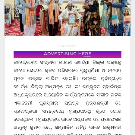
Advertisement
ଜଟଣୀ,୧୦/୭: ସଂସ୍କାର ଭାରତୀ ଖୋର୍ଦ୍ଧା ଜିଲ୍ଲା ପକ୍ଷରୁ
ଜଟଣୀ ରୋଟାରୀ କ୍ଳବ ପରିସରରେ ଗୁରୁପୂର୍ଣିମା ଓ ନଟରାଜ
ପୂଜନ ଉତ୍ସବ ପାଳିତ ହୋଇଛି। ଉତ୍କଳ ପୂର୍ବପ୍ରାନ୍ତ
ଖୋର୍ଦ୍ଧା ଜିଲ୍ଲା ଅଧ୍ଯକ୍ଷ ଡଃ. ଇଂ ଶମ୍ଭୁଦତ ସ୍ବାଇଁଙ୍କ
ଅଧ୍ଯକ୍ଷତାରେ ଆୟୋଜିତ କାର୍ଯ୍ୟକ୍ରମରେ ସଂଗୀତ ନାଟକ
ଏକାଡେମୀ ପୁରସ୍କାର ପ୍ରାପ୍ତ ନୃତ୍ୟଶିଳ୍ପୀ ଡଃ.
ସ୍ନେହପ୍ରଭା ସାମନ୍ତରାୟ ମୁଖ୍ୟଅତିଥି ରୂପେ ଯୋଗ
ଦେଇଥିଲେ । ମୁଖ୍ୟବକ୍ତା ଭାବେ ଅଧ୍ଯକ୍ଷ ଡଃ. ପ୍ରଫେସର
ସାନ୍ତୁନୁ କୁମର ରଥ, ସମ୍ମାନିତ ଅତିଥି ଭାବେ ଲକ୍ଷ୍ମଣ