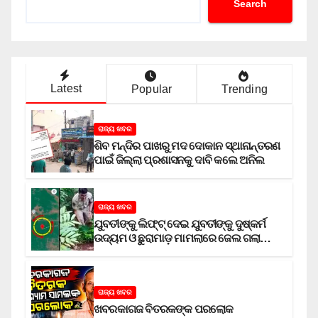
Search
Latest
Popular
Trending
ରାଜ୍ୟ ଖବର
ଶିବ ମନ୍ଦିର ପାଖରୁ ମଦ ଦୋକାନ ସ୍ଥାନାନ୍ତରଣ
ପାଇଁ ଜିଲ୍ଲା ପ୍ରଶାସନକୁ ଦାବି କଲେ ଅନିଲ
ରାଜ୍ୟ ଖବର
ଯୁବତୀଙ୍କୁ ଲିଫ୍‌ଟ୍‌ ଦେଇ ଯୁବତୀଙ୍କୁ ଦୁଷ୍କର୍ମ
ଉଦ୍ୟମ ଓ ଛୁରାମାଡ଼ ମାମଲାରେ ଜେଲ ଗଲା
ଅଭିଯୁକ୍ତ
ରାଜ୍ୟ ଖବର
ଖବରକାଗଜ ବିତରକଙ୍କ ପରଲୋକ