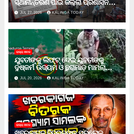
ସ୍ଥାନାନ୍ତରଣ ପାଇଁ ଜିଲ୍ଲା ପ୍ରଶାସନକୁ
ଦାବି କଲେ ଅନିଲ
JUL 27, 2026
KALINGA TODAY
ରାଜ୍ୟ ଖବର
ଯୁବତୀଙ୍କୁ ଲିଫ୍‌ଟ୍‌ ଦେଇ ଯୁବତୀଙ୍କୁ
ଦୁଷ୍କର୍ମ ଉଦ୍ୟମ ଓ ଛୁରାମାଡ଼ ମାମଲାରେ
ଜେଲ ଗଲା ଅଭିଯୁକ୍ତ
JUL 20, 2026
KALINGA TODAY
ରାଜ୍ୟ ଖବର
ଖବରକାଗଜ ବିତରକଙ୍କ ପରଲୋକ