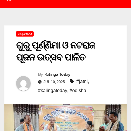
ରାଜ୍ୟ ଖବର
ଗୁରୁ ପୂର୍ଣ୍ଣିମା ଓ ନଟରାଜ
ପୂଜନ ଉତ୍ସବ ପାଳିତ
By
Kalinga Today
#jatni
,
JUL 10, 2025
#kalingatoday
,
#odisha