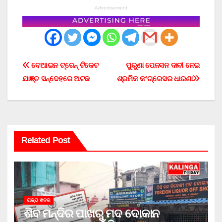
Advertisement
Post
ବେଆଇନ ଟ୍ରେନ୍ ଟିକେଟ
ପୁରୁଣା ପେନସନ ଦାବୀ ନେଇ
ଯାଞ୍ଚ ସନ୍ଦେହରେ ଅଟକ
ଶ୍ରମିକ କଂଗ୍ରେସର ଧାରଣା
navigation
Related Post
ରାଜ୍ୟ ଖବର
ଶିବ ମନ୍ଦିର ପାଖରୁ ମଦ ଦୋକାନ