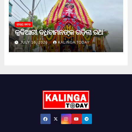
ରାଜ୍ୟ ଖବର
କୁଦିଆରୀ ଦଧିବାମନଙ୍କ ଗଡ଼ିଲା ରଥ
JULY 16, 2026
KALINGA TODAY