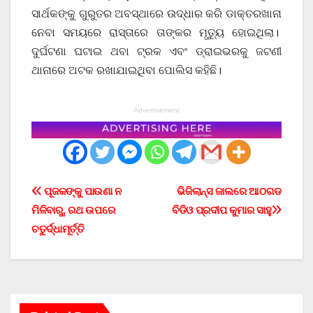
ସାର୍ଥକଙ୍କୁ ଗୁରୁତର ଅବସ୍ଥାରେ ଉଦ୍ଧାର କରି ଡାକ୍ତରଖାନା
ନେବା ସମୟରେ ରାସ୍ତାରେ ତାଙ୍କର ମୃତ୍ୟୁ ହୋଇଥିଲା।
ଦୁର୍ଘଟଣା ଘଟାଇ ଥବା ଟ୍ରକ ଏବଂ ଡ୍ରାଇଭରକୁ ଜଟଣୀ
ଥାନାରେ ଅଟକ ରଖାଯାଇଥିବା ପୋଲିସ କହିଛି।
Advertisement
Post
ପୂଜକଙ୍କୁ ପାଉଣା ନ
ଭିଜିଲାନ୍ସ ଜାଲରେ ଆଠଗଡ
ମିଳିବାରୁ, ରଥ ଉପରେ
ବିଡିଓ ପ୍ରଦୀପ କୁମାର ସାହୁ
navigation
ଚତୁର୍ଦ୍ଧାମୂର୍ତ୍ତି