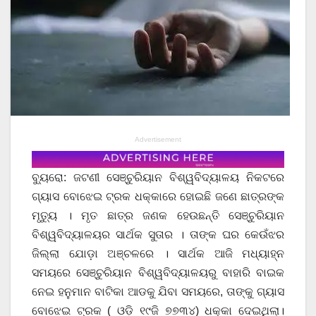
Advertisement
ବ୍ୟୁରୋ: ଜଟଣୀ ସେଞ୍ଚୁରିୟାନ ବିଶ୍ୱବିଦ୍ୟାଳୟ ନିକଟରେ
ଗ୍ୟାସ ବୋଝେଇ ଟ୍ରକ ଧକ୍କାରେ ହୋଇଛି ଜଣେ ଛାତ୍ରଙ୍କ
ମୃତ୍ୟୁ । ମୃତ ଛାତ୍ର ଜଣକ ହେଉଛନ୍ତି ସେଞ୍ଚୁରିୟାନ
ବିଶ୍ୱବିଦ୍ୟାଳୟର ସାର୍ଥକ ସୁତାର । ତାଙ୍କ ଘର କେଉଁଝର
ଜିଲ୍ଲା ଯୋଡ଼ା ଅଞ୍ଚଳରେ । ସାର୍ଥକ ଆଜି ମଧ୍ୟାହ୍ନ
ସମୟରେ ସେଞ୍ଚୁରିୟାନ ବିଶ୍ୱବିଦ୍ୟାଳୟରୁ ବାହାରି ବାଇକ
ନେଇ ହନୁମାନ ବାଟିକା ଆଡକୁ ଯିବା ସମୟରେ, ତାଙ୍କୁ ଗ୍ୟାସ
ବୋଝେଇ ଟ୍ରକ ( ଓଡ଼ି ୧୯ଜି ୭୭୩୪) ଧକ୍କା ଦେଇଥିଲା।