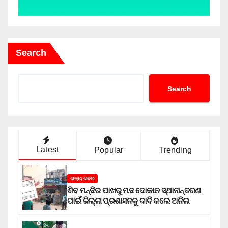
Search
Search
Latest
Popular
Trending
ରାଜ୍ୟ ଖବର
ଶିବ ମନ୍ଦିର ପାଖରୁ ମଦ ଦୋକାନ ସ୍ଥାନାନ୍ତରଣ
ପାଇଁ ଜିଲ୍ଲା ପ୍ରଶାସନକୁ ଦାବି କଲେ ଅନିଲ