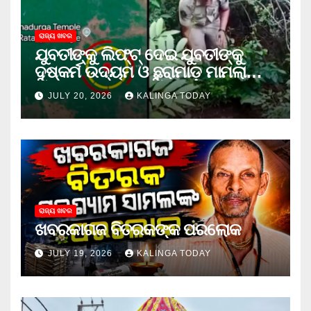
ରାଜ୍ୟ ଖବର
ଯୁବତୀଙ୍କୁ ଲିଫ୍‌ଟ୍‌ ଦେଇ ଯୁବତୀଙ୍କୁ
ଦୁଷ୍କର୍ମ ଉଦ୍ୟମ ଓ ଛୁରାମାଡ଼ ମାମଲାରେ
ଜେଲ ଗଲା ଅଭିଯୁକ୍ତ
JULY 20, 2026
KALINGA TODAY
ରାଜ୍ୟ ଖବର
ଖବରକାଗଜ ବିତରକଙ୍କ ପରଲୋକ
JULY 19, 2026
KALINGA TODAY