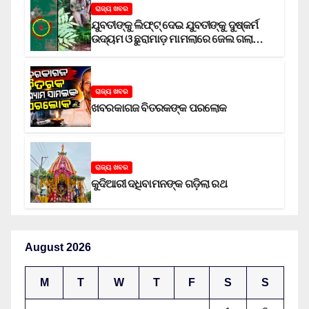
ରାଜ୍ୟ ଖବର
ଯୁବତୀଙ୍କୁ ଲିଫ୍‌ଟ୍‌ ଦେଇ ଯୁବତୀଙ୍କୁ ଦୁଷ୍କର୍ମ
ଉଦ୍ୟମ ଓ ଛୁରାମାଡ଼ ମାମଲାରେ ଜେଲ ଗଲା
ଅଭିଯୁକ୍ତ
ରାଜ୍ୟ ଖବର
ଖବରକାଗଜ ବିତରକଙ୍କ ପରଲୋକ
ରାଜ୍ୟ ଖବର
କୁଦିଆରୀ ଦଧିବାମନଙ୍କ ଗଡ଼ିଲା ରଥ
August 2026
M
T
W
T
F
S
S