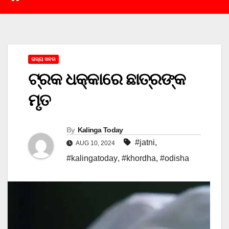
ରାଜ୍ୟ ଖବର
ଟ୍ରକ ଧକ୍କାରେ ଛାତ୍ରଙ୍କ
ମୃତ
By
Kalinga Today
#jatni
,
AUG 10, 2024
#kalingatoday
,
#khordha
,
#odisha