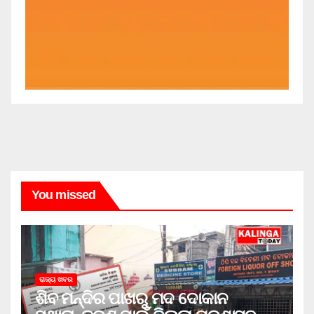
You missed
ରାଜ୍ୟ ଖବର
ଶିବ ମନ୍ଦିର ପାଖରୁ ମଦ ଦୋକାନ