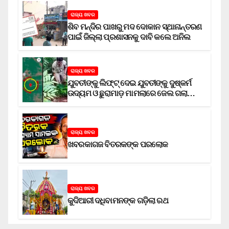
ରାଜ୍ୟ ଖବର
ଶିବ ମନ୍ଦିର ପାଖରୁ ମଦ ଦୋକାନ ସ୍ଥାନାନ୍ତରଣ
ପାଇଁ ଜିଲ୍ଲା ପ୍ରଶାସନକୁ ଦାବି କଲେ ଅନିଲ
ରାଜ୍ୟ ଖବର
ଯୁବତୀଙ୍କୁ ଲିଫ୍‌ଟ୍‌ ଦେଇ ଯୁବତୀଙ୍କୁ ଦୁଷ୍କର୍ମ
ଉଦ୍ୟମ ଓ ଛୁରାମାଡ଼ ମାମଲାରେ ଜେଲ ଗଲା
ଅଭିଯୁକ୍ତ
ରାଜ୍ୟ ଖବର
ଖବରକାଗଜ ବିତରକଙ୍କ ପରଲୋକ
ରାଜ୍ୟ ଖବର
କୁଦିଆରୀ ଦଧିବାମନଙ୍କ ଗଡ଼ିଲା ରଥ