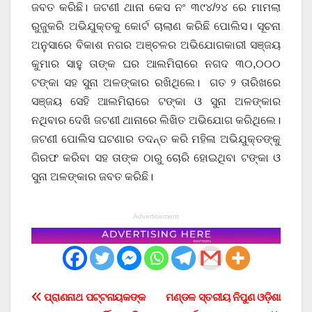
ଜବତ କରିଛି। ଜଟଣୀ ଥାନା କେସ ନଂ ୩୯୪/୨୪ ରେ ମାମଲା
ରୁଜୁକରି ଅଭିଯୁକ୍ତକୁ କୋର୍ଟ ଚାଲାଣ କରିଛି ପୋଲିସ। ସୂଚନା
ଅନୁସାରେ ବିକାଶ ନଗର ଅଞ୍ଚଳର ଅଭିଯୋଗକାରୀ ସଞ୍ଜୟ
କୁମାର ସାହୁ ତାଙ୍କ ଘର ଆଲମିରାରେ ନଗଦ ୩୦,୦୦୦
ଟଙ୍କା ସହ ସୁନା ଅଳଙ୍କାର ରଖିଥିଲେ। ଗତ ୨ ତାରିଖରେ
ସଞ୍ଜୟ ସେହି ଆଲମିରାରେ ଟଙ୍କା ଓ ସୁନା ଅଳଙ୍କାର
ନଥିବାର ଦେଖି ଜଟଣୀ ଥାନାରେ ଲିଖିତ ଅଭିଯୋଗ କରିଥିଲେ।
ଜଟଣୀ ପୋଲିସ ଘଟଣାର ତଦନ୍ତ କରି ମହିଳା ଅଭିଯୁକ୍ତଙ୍କୁ
ଗିରଫ କରିବା ସହ ତାଙ୍କ ଠାରୁ ଚୋରି ହୋଇଥିବା ଟଙ୍କା ଓ
ସୁନା ଅଳଙ୍କାର ଜବତ କରିଛି।
Advertisement
Post
ପ୍ରାଣନାଥ ପଟ୍ଟନାୟକଙ୍କ
ମଣ୍ଡଳ ସ୍ତରୀୟ ନିପୁଣ ଓଡ଼ିଶା