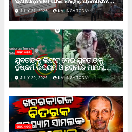
ସ୍ଥାନାନ୍ତରଣ ପାଇଁ ଜିଲ୍ଲା ପ୍ରଶାସନକୁ
ଦାବି କଲେ ଅନିଲ
JULY 27, 2026
KALINGA TODAY
ରାଜ୍ୟ ଖବର
ଯୁବତୀଙ୍କୁ ଲିଫ୍‌ଟ୍‌ ଦେଇ ଯୁବତୀଙ୍କୁ
ଦୁଷ୍କର୍ମ ଉଦ୍ୟମ ଓ ଛୁରାମାଡ଼ ମାମଲାରେ
ଜେଲ ଗଲା ଅଭିଯୁକ୍ତ
JULY 20, 2026
KALINGA TODAY
ରାଜ୍ୟ ଖବର