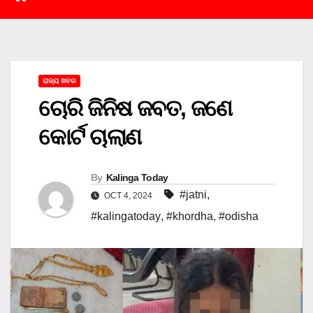
ରାଜ୍ୟ ଖବର
ଚୋରି ଜିନିଷ ଜବତ, ଜଣେ
କୋର୍ଟ ଚାଲାଣ
By
Kalinga Today
#jatni
,
OCT 4, 2024
#kalingatoday
,
#khordha
,
#odisha