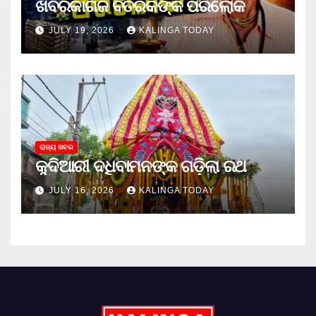
ଖବରକାଗଜ ବିତରକଙ୍କ ପରଲୋକ
JULY 19, 2026
KALINGA TODAY
ରାଜ୍ୟ ଖବର
କୁଦିଆରୀ ଦଧିବାମନଙ୍କ ଗଡ଼ିଲା ରଥ
JULY 16, 2026
KALINGA TODAY