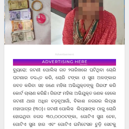
Advertisement
ବ୍ୟୁରୋ: ଜଟଣୀ ପୋଲିସ ଗତ ୨ତାରିଖରେ ଘଟିଥିବା ଚୋରି
ଘଟଣାର ତଦନ୍ତ କରି, ଚୋରି ଟଙ୍କା ଓ ସୁନା ଅଳଙ୍କାର
ଜବତ କରିବା ସହ ଜଣେ ମହିଳା ଅଭିଯୁକ୍ତଙ୍କୁ ଗିରଫ କରି
କୋର୍ଟ ଚାଲାଣ କରିଛି। ଗିରଫ ମହିଳା ଅଭିଯୁକ୍ତ ଜଣକ ହେଲେ
ଜଟଣୀ ଥାନା ଅଧିନ ବଡ଼ନୂଆଗାଁ, ବିକାଶ ନଗରର ଲିପ୍ସା
ମହାପାତ୍ର (୩୦)। ଜଟଣୀ ପୋଲିସ ଲିପ୍ସାଙ୍କ ଠାରୁ ଚୋରି
ହୋଇଥିବା ନଗଦ ୩୦,୦୦୦ଟଙ୍କା, ଗୋଟିଏ ସୁନା ଚେନ,
ଗୋଟିଏ ସୁନା ହାର ଏବଂ ଗୋଟିଏ ଇମିଟେସନ ଚୁଡ଼ି ସେଟକୁ