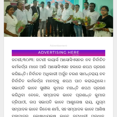
Advertisement
ଜଟଣୀ,୩୦/୩: ଜଟଣୀ ଲୟାର୍ସ ଆସୋସିଏସନର ନବ ନିର୍ବାଚିତ
କର୍ମକର୍ତ୍ତା ମାନେ ଆଜି ଆସୋସିଏସନ ହଲରେ ଶପଥ ଗ୍ରହଣ
କରିଛନ୍ତି। ନିର୍ବାଚନ ଅଧିକାରୀ ଅର୍ଜୁନ ଚରଣ ସାମନ୍ତରାୟ ନବ
ନିର୍ବାଚିତ କର୍ମକର୍ତ୍ତା ମାନଙ୍କୁ ଶପଥ ପାଠ କରାଇଥିଲେ।
ସଭାପତି ଭାବେ ସୁଶୀଲ କୁମାର ମହାନ୍ତି ଶପଥ ଗ୍ରହଣ
କରିଥିବା ବେଳେ, ସମ୍ପାଦକ ଭାବେ ପ୍ରଶାନ୍ତ କୁମାର
ତ୍ରିପାଠୀ, ଉପ ସଭାପତି ଭାବେ ଆଶୁତୋଷ ରାୟ, ଯୁଗ୍ମ
ସମ୍ପାଦକ ଭାବେ ରିତେଶ ଶର୍ମା, ସହ ସମ୍ପାଦକ ଭାବେ ଆଶିଷ
ମହାପାତ୍ର, କୋଷାଧ୍ୟକ୍ଷ ଭାବେ ଜଟାଧାରୀ ପ୍ରଧାନ,