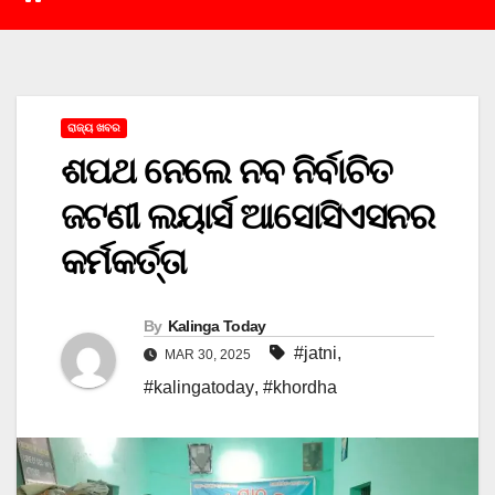
ରାଜ୍ୟ ଖବର
ଶପଥ ନେଲେ ନବ ନିର୍ବାଚିତ
ଜଟଣୀ ଲୟାର୍ସ ଆସୋସିଏସନର
କର୍ମକର୍ତ୍ତା
By
Kalinga Today
#jatni
,
MAR 30, 2025
#kalingatoday
,
#khordha