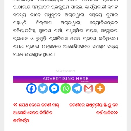
ପାଠାଗାର ସମ୍ପାଦକ ପ୍ରଭୁରାମ ପାତ୍ର, କାର୍ଯ୍ୟକାରୀ କମିଟି
ସଦସ୍ୟ ଭାବେ ମଧୁସୂଦନ ଅଗ୍ରୱାଲା, ସଞ୍ଜୟ କୁମାର
ମହାନ୍ତି, ଦିଲ୍ଲୀପ ଅଗ୍ରୱାଲା, ଜ୍ୟୋତିଶଙ୍କର
ବଳିୟାରସିଂହ, ସୁରେଶ ଶର୍ମା, ମଧୁସ୍ମିତା ନାୟକ, ସଞ୍ଜୁଲତା
ପ୍ରଧାନ ଓ ତୁମୁଡ଼ି ଶ୍ରୀନିବାସ ଶପଥ ଗ୍ରହଣ କରିଥିଲେ।
ଶପଥ ଗ୍ରହଣ ଉତ୍ସବରେ ଆସୋସିଏସନର ସମସ୍ତ ସଭ୍ୟ
ମାନେ ଉପସ୍ଥିତ ଥିଲେ।
Advertisement
Post
ଶପଥ ନେଲେ ଜଟଣୀ ବାର୍
ଜଟଣୀରେ ରାଷ୍ଟ୍ରୀୟ ହିନ୍ଦୁ ନବ
ଆସୋସିଏସନର ନିର୍ବାଚିତ
ବର୍ଷ ପାଳିତ
navigation
କର୍ମକର୍ତ୍ତା