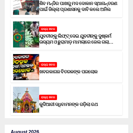
ଶିବ ମନ୍ଦିର ପାଖରୁ ମଦ ଦୋକାନ ସ୍ଥାନାନ୍ତରଣ
ପାଇଁ ଜିଲ୍ଲା ପ୍ରଶାସନକୁ ଦାବି କଲେ ଅନିଲ
ରାଜ୍ୟ ଖବର
ଯୁବତୀଙ୍କୁ ଲିଫ୍‌ଟ୍‌ ଦେଇ ଯୁବତୀଙ୍କୁ ଦୁଷ୍କର୍ମ
ଉଦ୍ୟମ ଓ ଛୁରାମାଡ଼ ମାମଲାରେ ଜେଲ ଗଲା
ଅଭିଯୁକ୍ତ
ରାଜ୍ୟ ଖବର
ଖବରକାଗଜ ବିତରକଙ୍କ ପରଲୋକ
ରାଜ୍ୟ ଖବର
କୁଦିଆରୀ ଦଧିବାମନଙ୍କ ଗଡ଼ିଲା ରଥ
August 2026