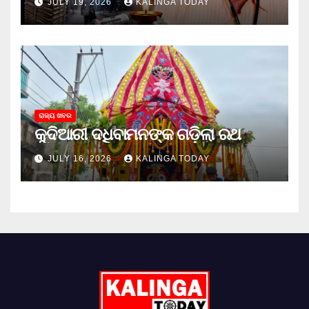
JULY 19, 2026
KALINGA TODAY
ରାଜ୍ୟ ଖବର
କୁଦିଆରୀ ଦଧିବାମନଙ୍କ ଗଡ଼ିଲା ରଥ
JULY 16, 2026
KALINGA TODAY