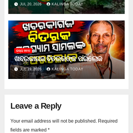
ଜେଲ ଗଲା ଅଭିଯୁକ୍ତ
JUL 20, 2026
KALINGA TODAY
ରାଜ୍ୟ ଖବର
ଖବରକାଗଜ ବିତରକଙ୍କ ପରଲୋକ
JUL 19, 2026
KALINGA TODAY
Leave a Reply
Your email address will not be published.
Required
fields are marked
*