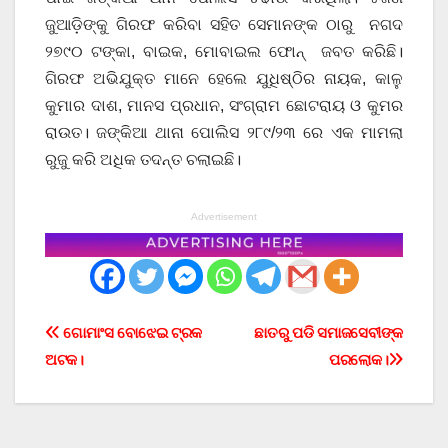
ଜୁଆଡ଼ିଙ୍କୁ ଗିରଫ କରିବା ସହିତ ସେମାନଙ୍କ ଠାରୁ ନଗଦ
୨୭୯୦ ଟଙ୍କା, ବାଇକ, ମୋବାଇଲ ଫୋନ୍ ଜବତ କରିଛି।
ଗିରଫ ଅଭିଯୁକ୍ତ ମାନେ ହେଲେ ଯୁଧିଷ୍ଠିର ନାୟକ, କାଳୁ
କୁମାର ଦାଶ, ମାନସ ପ୍ରଧାନ, ସଂଗ୍ରାମ ଛୋଟରାୟ ଓ କୁମର
ରାଉତ। ଜଙ୍କିଆ ଥାନା ପୋଲିସ ୨୮୯/୨୩ ରେ ଏକ ମାମଲା
ରୁଜୁ କରି ଅଧିକ ତଦନ୍ତ ଚଲାଇଛି।
Advertisement
Post
ଗୋମାଂସ ବୋଝେଇ ଟ୍ରକ
ଛାତରୁ ପଡି ସମାଜସେବୀଙ୍କ
ଅଟକ।
ପରଲୋକ।
navigation