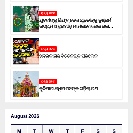
ରାଜ୍ୟ ଖବର
ଯୁବତୀଙ୍କୁ ଲିଫ୍‌ଟ୍‌ ଦେଇ ଯୁବତୀଙ୍କୁ ଦୁଷ୍କର୍ମ
ଉଦ୍ୟମ ଓ ଛୁରାମାଡ଼ ମାମଲାରେ ଜେଲ ଗଲା
ଅଭିଯୁକ୍ତ
ରାଜ୍ୟ ଖବର
ଖବରକାଗଜ ବିତରକଙ୍କ ପରଲୋକ
ରାଜ୍ୟ ଖବର
କୁଦିଆରୀ ଦଧିବାମନଙ୍କ ଗଡ଼ିଲା ରଥ
August 2026
M
T
W
T
F
S
S