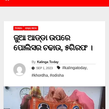
ଅପରାଧ
ରାଜ୍ୟ ଖବର
ଜୁଆ ଆଡ୍ଡା ଉପରେ
ପୋଲିସର ଚଢାଉ, ୫ଗିରଫ ।
By
Kalinga Today
#kalingatoday
,
SEP 1, 2023
#khordha
,
#odisha