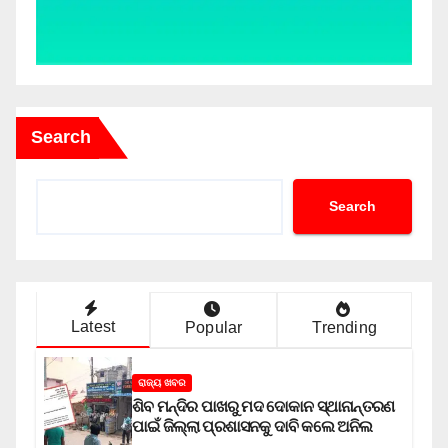
Search
Search
Latest
Popular
Trending
ରାଜ୍ୟ ଖବର
ଶିବ ମନ୍ଦିର ପାଖରୁ ମଦ ଦୋକାନ ସ୍ଥାନାନ୍ତରଣ
ପାଇଁ ଜିଲ୍ଲା ପ୍ରଶାସନକୁ ଦାବି କଲେ ଅନିଲ