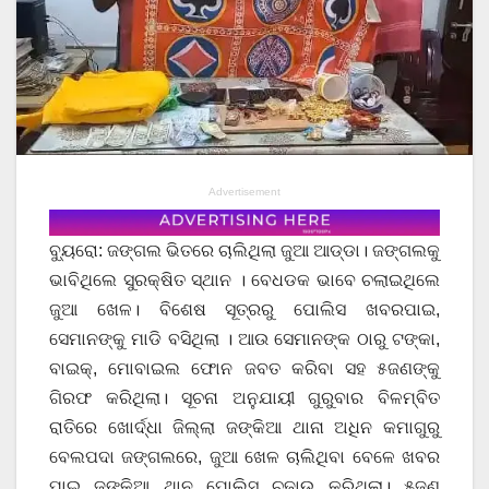
Advertisement
ବ୍ୟୁରୋ: ଜଙ୍ଗଲ ଭିତରେ ଚାଲିଥିଲା ଜୁଆ ଆଡ୍ଡା। ଜଙ୍ଗଲକୁ
ଭାବିଥିଲେ ସୁରକ୍ଷିତ ସ୍ଥାନ । ବେଧଡକ ଭାବେ ଚଲାଇଥିଲେ
ଜୁଆ ଖେଳ। ବିଶେଷ ସୂତ୍ରରୁ ପୋଲିସ ଖବରପାଇ,
ସେମାନଙ୍କୁ ମାଡି ବସିଥିଲା । ଆଉ ସେମାନଙ୍କ ଠାରୁ ଟଙ୍କା,
ବାଇକ୍, ମୋବାଇଲ ଫୋନ ଜବତ କରିବା ସହ ୫ଜଣଙ୍କୁ
ଗିରଫ କରିଥିଲା। ସୂଚନା ଅନୁଯାୟୀ ଗୁରୁବାର ବିଳମ୍ବିତ
ରାତିରେ ଖୋର୍ଦ୍ଧା ଜିଲ୍ଲା ଜଙ୍କିଆ ଥାନା ଅଧିନ କମାଗୁରୁ
ବେଲପଦା ଜଙ୍ଗଲରେ, ଜୁଆ ଖେଳ ଚାଲିଥିବା ବେଳେ ଖବର
ପାଇ ଜଙ୍କିଆ ଥାନ ପୋଲିସ ଚଢାଉ କରିଥିଲା। ୫ଜଣ