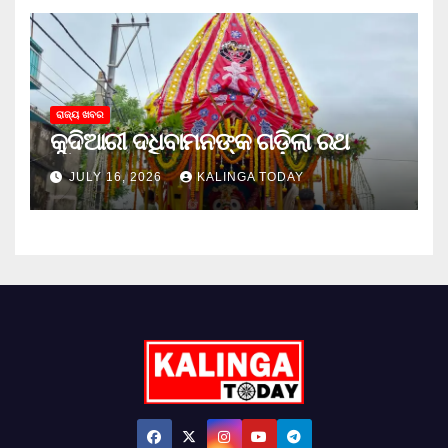
ରାଜ୍ୟ ଖବର
କୁଦିଆରୀ ଦଧିବାମନଙ୍କ ଗଡ଼ିଲା ରଥ
JULY 16, 2026
KALINGA TODAY