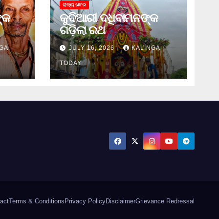
ରାଜ୍ୟ ଖବର
୍କ
କୁଦିଆରୀ ଦଧିବାମନଙ୍କ
ଗଡ଼ିଲା ରଥ
GA
JULY 16, 2026
KALINGA
TODAY
act
Terms & Conditions
Privacy Policy
Disclaimer
Grievance Redressal