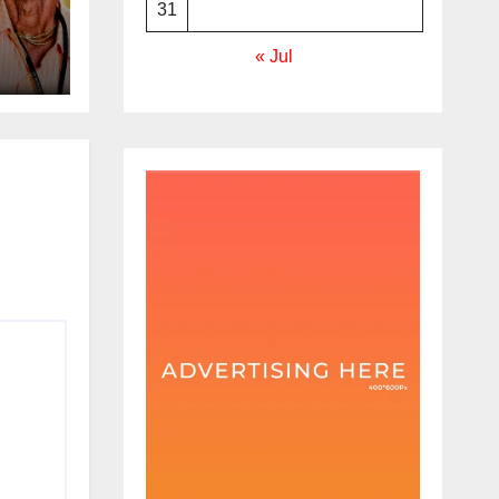
31
« Jul