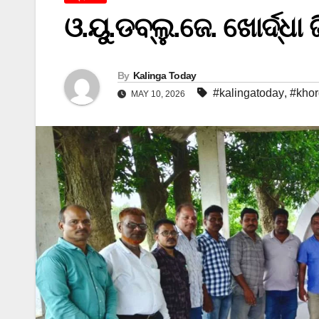
ଓ.ୟୁ.ଡବ୍ଲୁ.ଜେ. ଖୋର୍ଦ୍ଧ
By
Kalinga Today
#kalingatoday
,
#kho
MAY 10, 2026