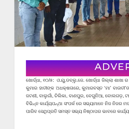
ଖୋର୍ଦ୍ଧା, ୧୦/୫: ଓ.ୟୁ.ଡବ୍ଲୁ.ଜେ. ଖୋର୍ଦ୍ଧା ଜିଲ୍ଲା ଶା
କୁମାର ହାତୀଙ୍କ ଅଧକ୍ଷତାରେ, କୁମାରବସ୍ତ ‘ମା’ ବାଉତୀ’ଙ
ଜଟଣୀ, ବାଲୁଗାଁ, ଚିଲିକା, ବାଣପୁର, ବେଗୁନିଆ, ବୋଲଗଡ଼,
ବିଭିନ୍ନ କାର୍ଯ୍ୟପନ୍ଥା ସଂପର୍କ ରେ ସଭ୍ୟମାନେ ନିଜ ନିଜର 
ପାରିବ ସେଥିପ୍ରତି ସମସ୍ତ ସଭ୍ୟ ନିଷ୍ଠାପର ଭାବରେ କାର୍ଯ୍ୟ