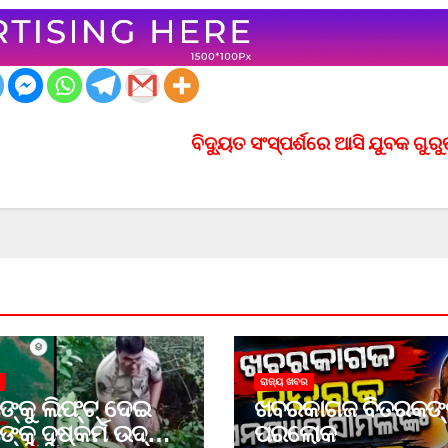
ବିଦ୍ୟୁତ ସଂସ୍ପର୍ଶରେ ଆସି ଯୁବକ ଗୁର
ରାଜ୍ୟ ଖବର
ଙ୍କୁ ଲିଫ୍‌ଟ୍‌ ଦେଇ
ଖବରକାଗଜ ବିତରକଙ
ଙ୍କୁ ଦୁଷ୍କର୍ମ ଉଦ୍ୟମ
ପରଲୋକ