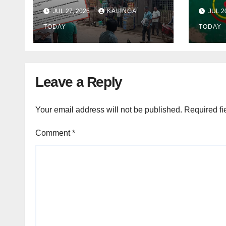
ପାଇଁ ଜିଲ୍ଲା ପ୍ରଶାସନକୁ
ଓ ଛୁର
JUL 27, 2026
KALINGA
JUL 2
ଦାବି କଲେ ଅନିଲ
ଜେଲ 
TODAY
TODAY
Leave a Reply
Your email address will not be published.
Required fi
Comment
*