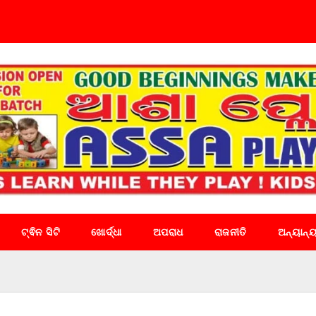
ଟ୍ଵିନ ସିଟି
ଖୋର୍ଦ୍ଧା
ଅପରାଧ
ରାଜନୀତି
ଅନ୍ୟାନ୍