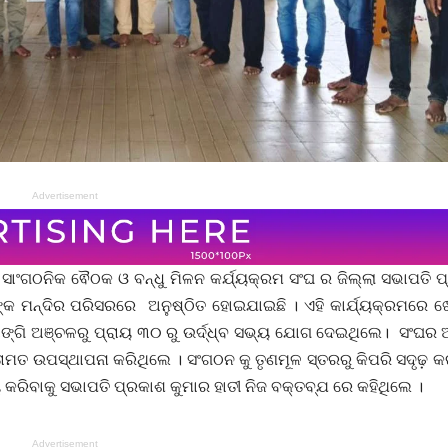
Advertisement
ଖା ର ସାଂଗଠନିକ ଵୈଠକ ଓ ବନ୍ଧୁ ମିଳନ କର୍ଯ୍ୟକ୍ରମ ସଂଘ ର ଜିଲ୍ଲା ସଭାପତି 
୍କ ମନ୍ଦିର ପରିସରରେ ଅନୁଷ୍ଠିତ ହୋଇଯାଇଛି । ଏହି କାର୍ଯ୍ୟକ୍ରମରେ ଖୋର
 ଟାଙ୍ଗି ଅଞ୍ଚଳରୁ ପ୍ରାୟ ୩୦ ରୁ ଉର୍ଦ୍ଧ୍ବ ସଭ୍ୟ ଯୋଗ ଦେଇଥିଲେ। ସଂଘର
ମତାମତ ଉପସ୍ଥାପନା କରିଥିଲେ । ସଂଗଠନ କୁ ତୃଣମୂଳ ସ୍ତରରୁ କିପରି ସଦୃଢ଼ 
 କରିବାକୁ ସଭାପତି ପ୍ରକାଶ କୁମାର ହାତୀ ନିଜ ବକ୍ତବ୍ଯ ରେ କହିଥିଲେ ।
Advertisement