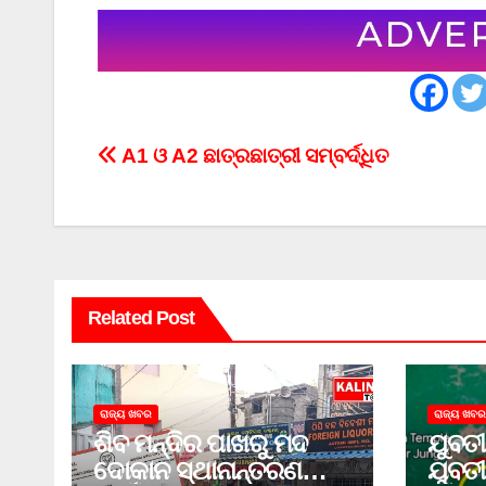
Post
A1 ଓ A2 ଛାତ୍ରଛାତ୍ରୀ ସମ୍ବର୍ଦ୍ଧିତ
navigation
Related Post
ରାଜ୍ୟ ଖବର
ରାଜ୍ୟ ଖବର
ଶିବ ମନ୍ଦିର ପାଖରୁ ମଦ
ଯୁବତୀ
ଦୋକାନ ସ୍ଥାନାନ୍ତରଣ
ଯୁବତୀ