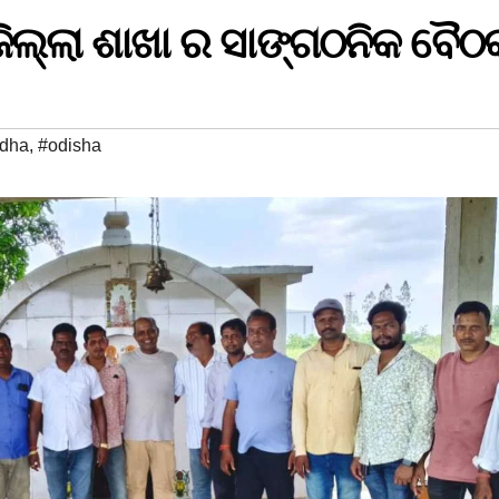
ା ଜିଲ୍ଲା ଶାଖା ର ସାଙ୍ଗଠନିକ ବୈଠ
rdha
,
#odisha