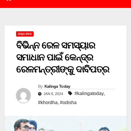
ରାଜ୍ୟ ଖବର
ବିଭିନ୍ନ ରେଳ ସମସ୍ୟାର
ସମାଧାନ ପାଇଁ କେନ୍ଦ୍ର
ରେଳମନ୍ତ୍ରୀଙ୍କୁ ଦାବିପତ୍ର
By
Kalinga Today
#kalingatoday
,
JAN 6, 2024
#khordha
,
#odisha