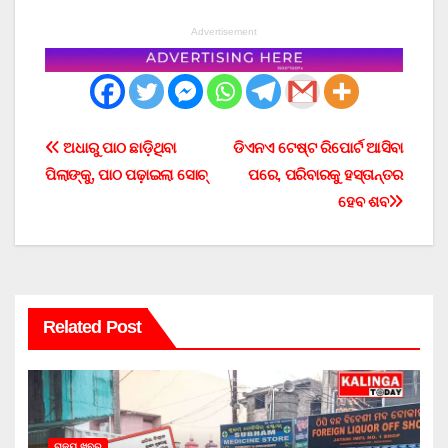
Advertisement
Post
ଅଧାରୁ ପାଠ ଛାଡ଼ିଥିବା
ଡିଏନଏ ଟେଷ୍ଟ ରିପୋର୍ଟ ଆସିବା
ପିଲାଙ୍କୁ, ପାଠ ପଢ଼ାଇଲା ସୋଚ୍
ପରେ, ପରିବାରକୁ ହସ୍ତାନ୍ତର
navigation
ହେବ ଶବ
Related Post
ରାଜ୍ୟ ଖବର