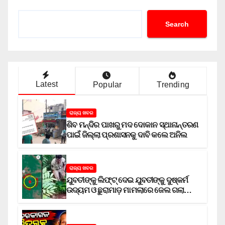
Search
Latest
Popular
Trending
ରାଜ୍ୟ ଖବର
ଶିବ ମନ୍ଦିର ପାଖରୁ ମଦ ଦୋକାନ ସ୍ଥାନାନ୍ତରଣ
ପାଇଁ ଜିଲ୍ଲା ପ୍ରଶାସନକୁ ଦାବି କଲେ ଅନିଲ
ରାଜ୍ୟ ଖବର
ଯୁବତୀଙ୍କୁ ଲିଫ୍‌ଟ୍‌ ଦେଇ ଯୁବତୀଙ୍କୁ ଦୁଷ୍କର୍ମ
ଉଦ୍ୟମ ଓ ଛୁରାମାଡ଼ ମାମଲାରେ ଜେଲ ଗଲା
ଅଭିଯୁକ୍ତ