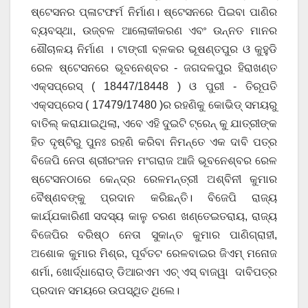
ଷ୍ଟେସନର ପ୍ଳାଟଫର୍ମ ନିର୍ମାଣ। ଷ୍ଟେସନରେ ପିଇବା ପାଣିର
ବ୍ୟବସ୍ଥା, ଉଜ୍ବଳ ଆଲୋକୀକରଣ ଏବଂ ଉନ୍ନତ ମାନର
ଶୌଚାଳୟ ନିର୍ମାଣ । ଟାଙ୍ଗୀ ବ୍ଳକର ଭୂଷଣ୍ତପୁର ଓ କୁହୁଡି
ରେଳ ଷ୍ଟେସନରେ ଭୂବନେଶ୍ବର ‐ ଜଗଦଳପୁର ହିରାଖଣ୍ତ
ଏକ୍ସପ୍ରେସ୍ ( 18447/18448 ) ଓ ପୁରୀ ‐ ତିରୂପତି
ଏକ୍ସପ୍ରେସ ( 17479/17480 )ର ରହଣିକୁ କୋଭିଡ୍ ସମୟରୁ
ବାତିଲ୍ କରାଯାଇଥିଲା, ଏବେ ଏହି ଦୁଇଟି ଟ୍ରେନ୍ କୁ ଯାତ୍ରୀଙ୍କ
ହିତ ଦୃଷ୍ଟିରୁ ପୁନଃ ରହଣି କରିବା ନିମନ୍ତେ ଏକ ଦାବି ପତ୍ର
ବିଜେପି ନେତା ଶ୍ରୀରଂଜନ ମଂଗରାଜ ଆଜି ଭୂବନେଶ୍ବର ରେଳ
ଷ୍ଟେସନଠାରେ କେନ୍ଦ୍ର ରେଳମନ୍ତ୍ରୀ ଅଶ୍ବିନୀ କୁମାର
ବୈଷ୍ଣବଙ୍କୁ ପ୍ରଦାନ କରିଛନ୍ତି। ବିଜେପି ରାଜ୍ୟ
କାର୍ଯ୍ଯକାରିଣୀ ସଦସ୍ୟ କାଳୁ ଚରଣ ଖଣ୍ତେଇତରାୟ, ରାଜ୍ୟ
ବିଜେପିର ବରିଷ୍ଠ ନେତା ସୁକାନ୍ତ କୁମାର ପାଣିଗ୍ରାହୀ,
ଅଶୋକ କୁମାର ମିଶ୍ର, ପୂର୍ବତଟ ରେଳବାଇର ଜିଏମ୍ ମନୋଜ
ଶର୍ମା, ଖୋର୍ଦ୍ଧାରୋଡ୍ ଡିଆରଏମ ଏଚ୍ ଏସ୍ ବାଜୱା ଦାବିପତ୍ର
ପ୍ରଦାନ ସମୟରେ ଉପସ୍ଥିତ ଥିଲେ।