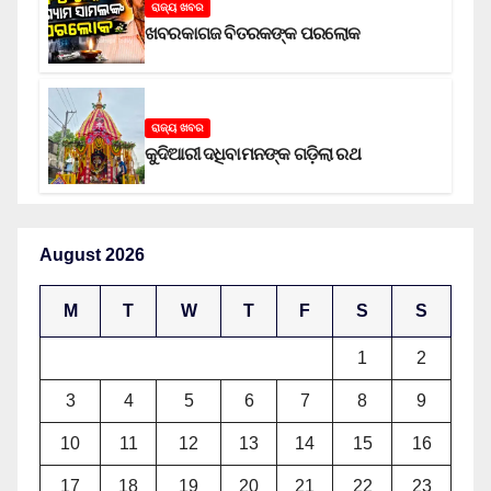
ରାଜ୍ୟ ଖବର
ଖବରକାଗଜ ବିତରକଙ୍କ ପରଲୋକ
ରାଜ୍ୟ ଖବର
କୁଦିଆରୀ ଦଧିବାମନଙ୍କ ଗଡ଼ିଲା ରଥ
August 2026
M
T
W
T
F
S
S
1
2
3
4
5
6
7
8
9
10
11
12
13
14
15
16
17
18
19
20
21
22
23