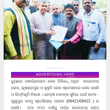
Advertisement
ବ୍ୟୁରୋ: ଖୋର୍ଦ୍ଧାରୋଡ ରେଳ ଡିଭିଜନ୍ ଅଧିନ କାଇପଦର୍
ରୋଡ୍ ,ଭୂଷଣ୍ତପୁର ଓ କୁହୁଡି ରେଳ ଷ୍ଟେସନରେ ରେଳ ରହଣି
ଓ ଭିତ୍ତିଭୂମି ବିକାଶ । ଯାତ୍ରୀ ମାନଙ୍କ ସୁବିଧା ପାଇଁ କଟକ ‐
ଗୁଣୁପୁର ମେମୁ ସ୍ପେସିଆଲ୍ ଟ୍ରେନ (08421/08422 ) ର
ରହଣି। ତଥା ୧୦୦ ବର୍ଷରୁ ଉର୍ଦ୍ଧ କାଇପଦର୍ ରୋଡ୍