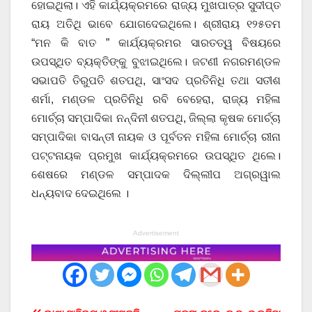
ହୋଇଥିଲା। ଏହି କାର୍ଯ୍ୟକ୍ରମରେ ରାଜ୍ୟ ମୁଖପାତ୍ର ସୁଦୀପ୍ତ
ରାୟ ଅତିଥି ଭାବେ ଯୋଗଦେଇଥିଲେ। ଶ୍ରୀରାୟ ୧୨୫ତମ
“ମନ କି ବାତ ” କାର୍ଯ୍ୟକ୍ରମର ସାରତତ୍ୱ ବିଷୟରେ
ଉପସ୍ଥିତ ବ୍ୟକ୍ତିଙ୍କୁ ବୁଝାଇଥିଲେ। ଜଟଣୀ ନଗରମଣ୍ଡଳ
ସଭାପତି ତିରୁପତି ଶତପଥି, ସାଂସଦ ପ୍ରତିନିଧି ତଥା ସତୀଶ
ଶର୍ମା, ମଣ୍ଡଳ ପ୍ରତିନିଧି ରବି ବେହେରା, ରାଜ୍ୟ ମହିଳା
ମୋର୍ଚ୍ଚା ସମ୍ପାଦିକା ନନ୍ଦିନୀ ଶତପଥି, ଜିଲ୍ଲା କୃଷକ ମୋର୍ଚ୍ଚା
ସମ୍ପାଦିକା ବାସନ୍ତୀ ନାୟକ ଓ ପୂର୍ବତନ ମହିଳା ମୋର୍ଚ୍ଚା ରୀନା
ପଟ୍ଟନାୟକ ପ୍ରମୁଖ କାର୍ଯ୍ୟକ୍ରମରେ ଉପସ୍ଥିତ ଥିଲେ।
ଶେଷରେ ମଣ୍ଡଳ ସମ୍ପାଦକ ଦିଲ୍ଲୀପ ଅଗ୍ରୱାଲ
ଧନ୍ୟବାଦ ଦେଇଥିଲେ ।
Advertisement