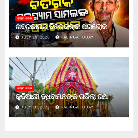
ରାଜ୍ୟ ଖବର
ଖବରକାଗଜ ବିତରକଙ୍କ ପରଲୋକ
JULY 19, 2026
KALINGA TODAY
ରାଜ୍ୟ ଖବର
କୁଦିଆରୀ ଦଧିବାମନଙ୍କ ଗଡ଼ିଲା ରଥ
JULY 16, 2026
KALINGA TODAY