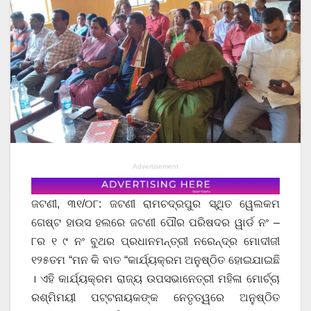
Advertisement
ଜଟଣୀ, ୩୧/୦୮: ଜଟଣୀ ରାମଚଦ୍ରପୁର ସ୍ଥିତ ୱେଲକମ
ଗେଷ୍ଟ ହାଉସ ହଲରେ ଜଟଣୀ ପୌର ପରିଷଦର ୱାର୍ଡ ନଂ –
୮ର ୧ ୯ ନଂ ବୁଥର ପ୍ରଧାନମନ୍ତ୍ରୀ ନରେନ୍ଦ୍ର ମୋଦୀଜୀ
୧୨୫ତମ “ମନ କି ବାତ “କାର୍ଯ୍ୟକ୍ରମ ଅନୁଷ୍ଠିତ ହୋଇଯାଇଛି
। ଏହି କାର୍ଯ୍ୟକ୍ରମ ରାଜ୍ୟ ଉପସଭାନେତ୍ରୀ ମହିଳା ମୋର୍ଚ୍ଚା
ରଶ୍ମିମୟୀ ପଟ୍ଟନାୟକଙ୍କ ନେତୃତ୍ୱରେ ଅନୁଷ୍ଠିତ