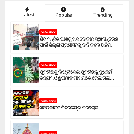
Latest
Popular
Trending
ରାଜ୍ୟ ଖବର
ଶିବ ମନ୍ଦିର ପାଖରୁ ମଦ ଦୋକାନ ସ୍ଥାନାନ୍ତରଣ
ପାଇଁ ଜିଲ୍ଲା ପ୍ରଶାସନକୁ ଦାବି କଲେ ଅନିଲ
ରାଜ୍ୟ ଖବର
ଯୁବତୀଙ୍କୁ ଲିଫ୍‌ଟ୍‌ ଦେଇ ଯୁବତୀଙ୍କୁ ଦୁଷ୍କର୍ମ
ଉଦ୍ୟମ ଓ ଛୁରାମାଡ଼ ମାମଲାରେ ଜେଲ ଗଲା
ଅଭିଯୁକ୍ତ
ରାଜ୍ୟ ଖବର
ଖବରକାଗଜ ବିତରକଙ୍କ ପରଲୋକ
ରାଜ୍ୟ ଖବର