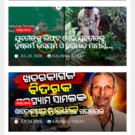
ରାଜ୍ୟ ଖବର
ଯୁବତୀଙ୍କୁ ଲିଫ୍‌ଟ୍‌ ଦେଇ ଯୁବତୀଙ୍କୁ
ଦୁଷ୍କର୍ମ ଉଦ୍ୟମ ଓ ଛୁରାମାଡ଼ ମାମଲାରେ
ଜେଲ ଗଲା ଅଭିଯୁକ୍ତ
JUL 20, 2026
KALINGA TODAY
ରାଜ୍ୟ ଖବର
ଖବରକାଗଜ ବିତରକଙ୍କ ପରଲୋକ
JUL 19, 2026
KALINGA TODAY