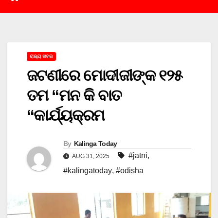
ରାଜ୍ୟ ଖବର
ଜଟଣୀରେ ମୋଦୀଜୀଙ୍କ ୧୨୫
ତମ “ମନ କି ବାତ
“କାର୍ଯ୍ୟକ୍ରମ
By
Kalinga Today
#jatni
,
AUG 31, 2025
#kalingatoday
,
#odisha