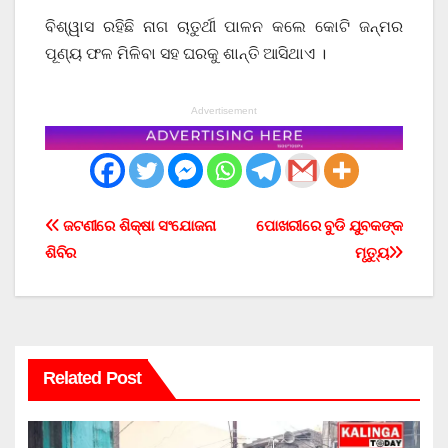
ବିଶ୍ୱାସ ରହିଛି ନାଗ ଚାତୁର୍ଥୀ ପାଳନ କଲେ କୋଟି ଜନ୍ମର
ପୂଣ୍ୟ ଫଳ ମିଳିବା ସହ ଘରକୁ ଶାନ୍ତି ଆସିଥାଏ ।
Advertisement
Post
ଜଟଣୀରେ ଶିକ୍ଷା ସଂଯୋଜନା
ପୋଖରୀରେ ବୁଡି ଯୁବକଙ୍କ
ଶିବିର
ମୃତ୍ୟୁ
navigation
Related Post