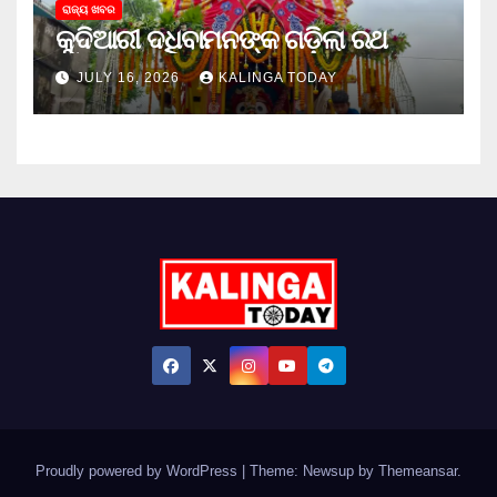
ରାଜ୍ୟ ଖବର
କୁଦିଆରୀ ଦଧିବାମନଙ୍କ ଗଡ଼ିଲା ରଥ
JULY 16, 2026
KALINGA TODAY
Proudly powered by WordPress
|
Theme: Newsup by
Themeansar
.