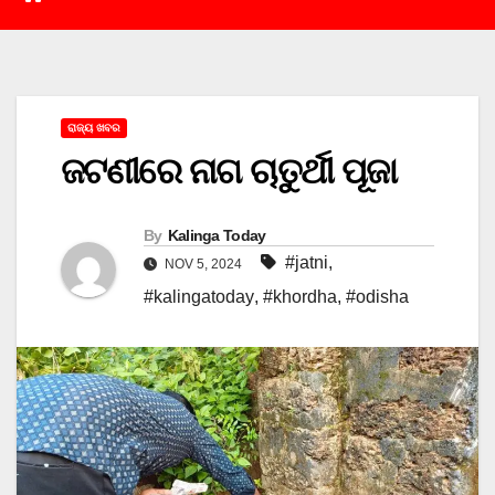
ରାଜ୍ୟ ଖବର
ଜଟଣୀରେ ନାଗ ଚାତୁର୍ଥୀ ପୂଜା
By
Kalinga Today
#jatni
,
NOV 5, 2024
#kalingatoday
,
#khordha
,
#odisha