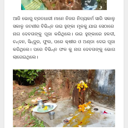
ଆଜି ଭୋରୁ ବ୍ରତଧାରୀ ମାନେ ନିଜର ନିତ୍ୟକର୍ମ ସାରି ସକାଳୁ
ସକାଳୁ ଜଟଣୀର ବିଭିନ୍ନ ଉଇ ହୁଙ୍କା ମୂଳକୁ ଯାଇ ସେଠାରେ
ନାଗ ଦେବତାଙ୍କୁ ପୂଜା କରିଥିଲେ। ଉଇ ହୁଙ୍କାରେ ହଳଦୀ,
ଚନ୍ଦନ, ସିନ୍ଦୁର, ଫୁଲ, ପରେ କ୍ଷୀର ଓ ଅଣ୍ଡା ଦେଇ ପୂଜା
କରିଥିଲେ। ପରେ ବିଭିନ୍ନ ଫଳ କୁ ନାଗ ଦେବତାଙ୍କୁ ଭୋଗ
ଲାଗେଇଥିଲେ।