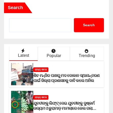
Search
Search
Latest
Popular
Trending
ରାଜ୍ୟ ଖବର
ଶିବ ମନ୍ଦିର ପାଖରୁ ମଦ ଦୋକାନ ସ୍ଥାନାନ୍ତରଣ
ପାଇଁ ଜିଲ୍ଲା ପ୍ରଶାସନକୁ ଦାବି କଲେ ଅନିଲ
ରାଜ୍ୟ ଖବର
ଯୁବତୀଙ୍କୁ ଲିଫ୍‌ଟ୍‌ ଦେଇ ଯୁବତୀଙ୍କୁ ଦୁଷ୍କର୍ମ
ଉଦ୍ୟମ ଓ ଛୁରାମାଡ଼ ମାମଲାରେ ଜେଲ ଗଲା