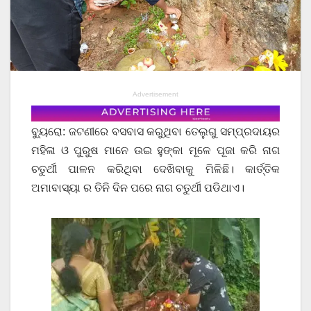
Advertisement
ବ୍ୟୁରୋ: ଜଟଣୀରେ ବସବାସ କରୁଥିବା ତେଲୁଗୁ ସମ୍ପ୍ରଦାୟର
ମହିଳା ଓ ପୁରୁଷ ମାନେ ଉଇ ହୁଙ୍କା ମୂଳେ ପୂଜା କରି ନାଗ
ଚତୁର୍ଥୀ ପାଳନ କରିଥିବା ଦେଖିବାକୁ ମିଳିଛି। କାର୍ତ୍ତିକ
ଅମାବାସ୍ୟା ର ତିନି ଦିନ ପରେ ନାଗ ଚତୁର୍ଥୀ ପଡିଥାଏ।