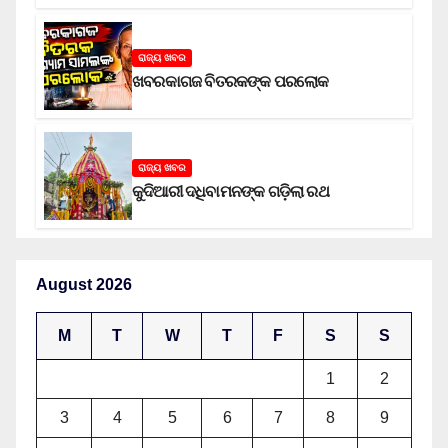
ଅଭିଯୁକ୍ତ
ରାଜ୍ୟ ଖବର
ଖବରକାଗଜ ବିତରକଙ୍କ ପରଲୋକ
ରାଜ୍ୟ ଖବର
କୁଦିଆରୀ ଦଧିବାମନଙ୍କ ଗଡ଼ିଲା ରଥ
August 2026
M
T
W
T
F
S
S
1
2
3
4
5
6
7
8
9