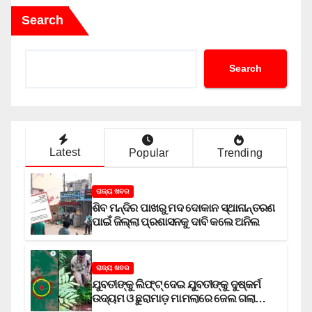
Search
Search
Latest
Popular
Trending
ରାଜ୍ୟ ଖବର
ଶିବ ମନ୍ଦିର ପାଖରୁ ମଦ ଦୋକାନ ସ୍ଥାନାନ୍ତରଣ
ପାଇଁ ଜିଲ୍ଲା ପ୍ରଶାସନକୁ ଦାବି କଲେ ଅନିଲ
ରାଜ୍ୟ ଖବର
ଯୁବତୀଙ୍କୁ ଲିଫ୍‌ଟ୍‌ ଦେଇ ଯୁବତୀଙ୍କୁ ଦୁଷ୍କର୍ମ
ଉଦ୍ୟମ ଓ ଛୁରାମାଡ଼ ମାମଲାରେ ଜେଲ ଗଲା