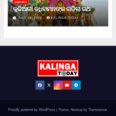
ରାଜ୍ୟ ଖବର
କୁଦିଆରୀ ଦଧିବାମନଙ୍କ ଗଡ଼ିଲା ରଥ
JULY 16, 2026
KALINGA TODAY
Proudly powered by WordPress
|
Theme: Newsup by
Themeansar
.