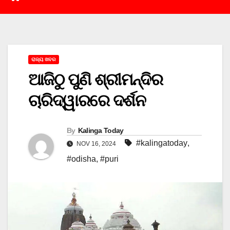
ରାଜ୍ୟ ଖବର
ଆଜିଠୁ ପୁଣି ଶ୍ରୀମନ୍ଦିର
ଚାରିଦ୍ୱାରରେ ଦର୍ଶନ
By
Kalinga Today
#kalingatoday
,
NOV 16, 2024
#odisha
,
#puri