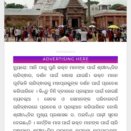
Advertisement
ବ୍ୟୁରୋ: ଆଜି ଠାରୁ ପୁଣି ଭକ୍ତ ମାନଙ୍କ ପାଇଁ ଶ୍ରୀମନ୍ଦିର
ଚାରିଦ୍ଵାର, ଦର୍ଶନ ପାଇଁ ଖୋଲା ଯାଇଛି। ଭକ୍ତ ମାନେ
ପୂର୍ବଭଳି ଚାରିଦ୍ଵାରରୁ ମହାପ୍ରଭୁଙ୍କ ଦର୍ଶନ ପାଇଁ ପ୍ରବେଶ
କରିପାରିବେ । କିନ୍ତୁ ତିନି ଦ୍ବାରରେ ପ୍ରସ୍ଥାନ ପାଇଁ ହୋଇଛି
ବ୍ୟବସ୍ଥା । ସେବକ ଓ ସେମାନଙ୍କ ପରିବାରବର୍ଗ
ଚାରିଦ୍ଵାରରେ ପ୍ରବେଶ ଓ ପ୍ରସ୍ଥାନ କରିପାରିବେ ବୋଲି
ଶ୍ରୀମନ୍ଦିର ମୁଖ୍ୟ ପ୍ରଶାସକ ଡ. ଅରବିନ୍ଦ ପାଢ଼ୀ ସୂଚନା
ଦେଇଛନ୍ତି । କାର୍ତ୍ତିକ ମାସ ପାଇଁ ଭକ୍ତ ମାନଙ୍କ ପାଇଁ ଚାରି
ଦ୍ଵାରରେ ଶ୍ରୀମନ୍ଦିର ପ୍ରବେଶ କଟକଣା କରାଯାଇଥିଲା,