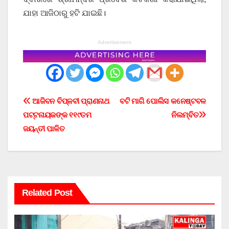
ଯାହା ଆଜିଠାରୁ ହଟି ଯାଇଛି।
Advertisement
Post
ଆଜିବନ ବିପ୍ଳବୀ ପ୍ରାଣନାଥ
ବଟି ମାଗି ପୋଲିସ କନେଷ୍ଟବଳ
ପଟ୍ଟନାୟକଙ୍କ ୧୧୯ତମ
ନିଲମ୍ବିତ
navigation
ଜୟନ୍ତୀ ପାଳିତ
Related Post