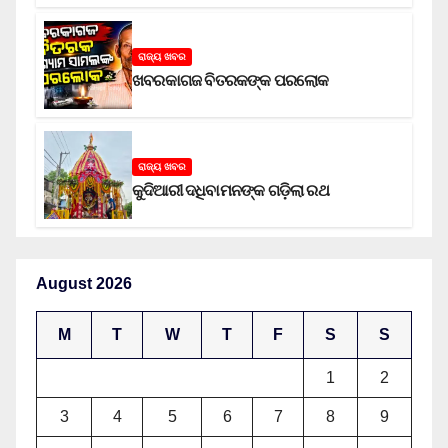
ଅଭିଯୁକ୍ତ
ରାଜ୍ୟ ଖବର
ଖବରକାଗଜ ବିତରକଙ୍କ ପରଲୋକ
ରାଜ୍ୟ ଖବର
କୁଦିଆରୀ ଦଧିବାମନଙ୍କ ଗଡ଼ିଲା ରଥ
August 2026
M
T
W
T
F
S
S
1
2
3
4
5
6
7
8
9