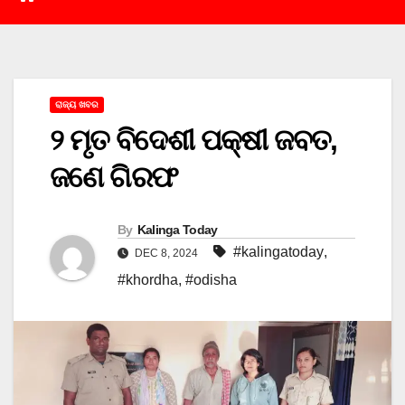
ରାଜ୍ୟ ଖବର
୨ ମୃତ ବିଦେଶୀ ପକ୍ଷୀ ଜବତ,
ଜଣେ ଗିରଫ
By
Kalinga Today
#kalingatoday
,
DEC 8, 2024
#khordha
,
#odisha