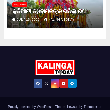
ରାଜ୍ୟ ଖବର
କୁଦିଆରୀ ଦଧିବାମନଙ୍କ ଗଡ଼ିଲା ରଥ
JULY 16, 2026
KALINGA TODAY
Proudly powered by WordPress
|
Theme: Newsup by
Themeansar
.