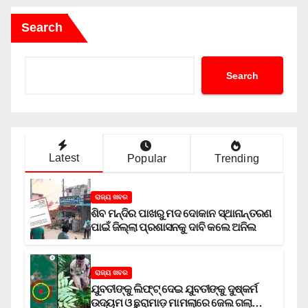
Search
Search
Latest
Popular
Trending
ରାଜ୍ୟ ଖବର
ଶିବ ମନ୍ଦିର ପାଖରୁ ମଦ ଦୋକାନ ସ୍ଥାନାନ୍ତରଣ
ପାଇଁ ଜିଲ୍ଲା ପ୍ରଶାସନକୁ ଦାବି କଲେ ଅନିଲ
ରାଜ୍ୟ ଖବର
ଯୁବତୀଙ୍କୁ ଲିଫ୍‌ଟ୍‌ ଦେଇ ଯୁବତୀଙ୍କୁ ଦୁଷ୍କର୍ମ
ଉଦ୍ୟମ ଓ ଛୁରାମାଡ଼ ମାମଲାରେ ଜେଲ ଗଲା