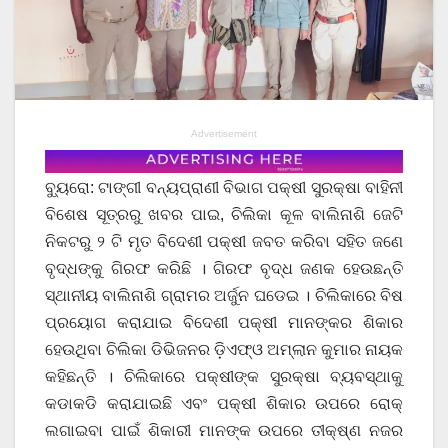
Advertisement
ବ୍ୟୁରୋ: ଟାଙ୍ଗୀ ବନ୍ୟପ୍ରାଣୀ ବିଭାଗ ପକ୍ଷୀ ସୁରକ୍ଷା ବାହିନୀ
ବିଶେଷ ସୂତ୍ରରୁ ଖବର ପାଇ, ଚିଲିକା କୂଳ ବାଲିନାଶି ଜେଟି
ନିକଟରୁ ୨ ଟି ମୃତ ବିଦେଶୀ ପକ୍ଷୀ ଜବତ କରିବା ସହିତ ଜଣେ
ବୃଦ୍ଧଙ୍କୁ ଗିରଫ କରିଛି । ଗିରଫ ବୃଦ୍ଧ ଜଣକ ହେଉଛନ୍ତି
ସ୍ଥାନୀୟ ବାଲିନାଶି ଗ୍ରାମର ଅର୍ଜୁନ ଘଡେଇ । ଚିଲିକାରେ ବିଷ
ପ୍ରୟୋଗ କରାଯାଇ ବିଦେଶୀ ପକ୍ଷୀ ମାନଙ୍କର ଶିକାର
ହେଉଥିବା ଚିଲିକା ଡିଭିଜନର ଡ଼ିଏଫ୍ଓ ଅମ୍ଲାନ କୁମାର ନାୟକ
କହିଛନ୍ତି । ଚିଲିକାରେ ପକ୍ଷୀଙ୍କ ସୁରକ୍ଷା ବ୍ୟବସ୍ଥାକୁ
କଡାକଡି କରାଯାଇଛି ଏବଂ ପକ୍ଷୀ ଶିକାର ଉପରେ ରୋକ୍
ଲଗାଇବା ପାଇଁ ଶିକାରୀ ମାନଙ୍କ ଉପରେ ତୀକ୍ଷ୍ଣ ନଜର