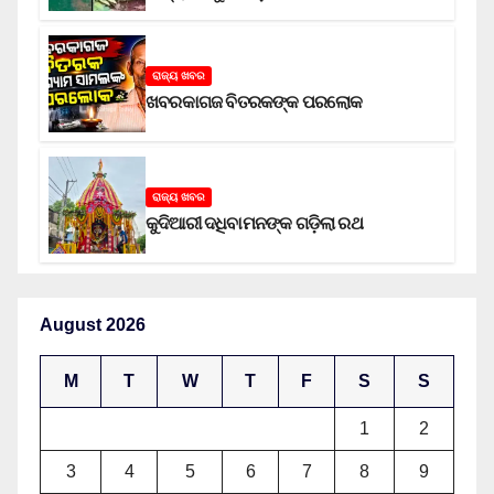
ଅଭିଯୁକ୍ତ
ରାଜ୍ୟ ଖବର
ଖବରକାଗଜ ବିତରକଙ୍କ ପରଲୋକ
ରାଜ୍ୟ ଖବର
କୁଦିଆରୀ ଦଧିବାମନଙ୍କ ଗଡ଼ିଲା ରଥ
August 2026
M
T
W
T
F
S
S
1
2
3
4
5
6
7
8
9