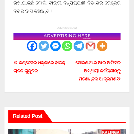
ରଖାଯାଇଛି ବୋଲି ଟାଙ୍ଗୀ ବନ୍ୟପ୍ରାଣୀ ବିଭାଗର ରେଞ୍ଜର
ବିରାଜ ଦାସ କହିଛନ୍ତି ।
Advertisement
Post
କଣ୍ଟେନର ଧକ୍କାରେ ବାଇକ୍
ସୋରଣ ଆର.ଆଇ ଅଫିସର
ଚାଳକ ଗୁରୁତର
ଅସ୍ଥାୟୀ କର୍ମଚାରୀଙ୍କୁ
navigation
ମରଣାନ୍ତକ ଆକ୍ରମଣ
Related Post