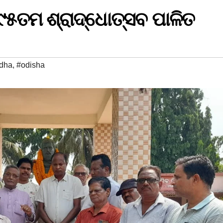
୫ତମ ଶ୍ରାଦ୍ଧୋତ୍ସବ ପାଳିତ
dha
,
#odisha