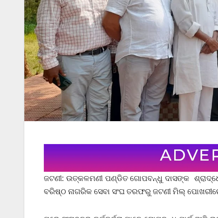
ଜଟଣୀ: ଉତ୍କଳମଣୀ ପଣ୍ଡିତ ଗୋପବନ୍ଧୁ ଦାସଙ୍କ ଶ୍ରାଦ୍
ବରିଷ୍ଠ ନାଗରିକ ସେବା ସଂଘ ତରଫରୁ ଜଟଣୀ ମିଲ୍ ପୋଖରୀର