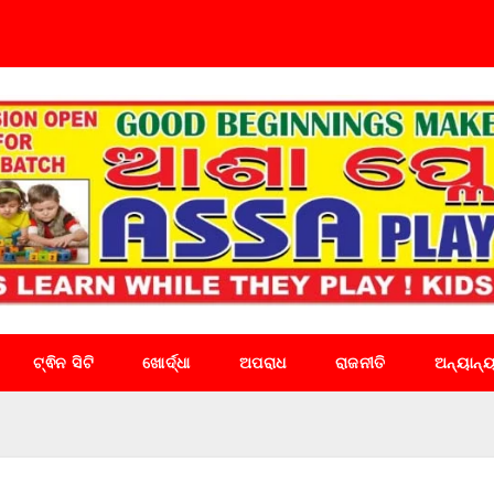
ଟ୍ଵିନ ସିଟି
ଖୋର୍ଦ୍ଧା
ଅପରାଧ
ରାଜନୀତି
ଅନ୍ୟାନ୍