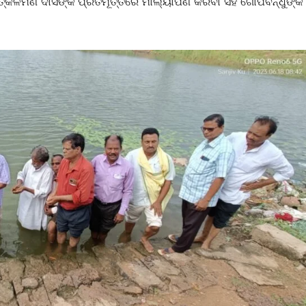
୍କଳମଣି ଦାସଙ୍କ ପ୍ରତିମୂର୍ତ୍ତିରେ ମାଲ୍ୟାର୍ପଣ କରିବା ସହ ଗୋପବନ୍ଧୁଙ୍କ