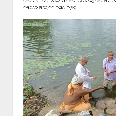
ପରେ ସଂଘଠନର କର୍ମକର୍ତ୍ତା ମାନେ ଗୋପବନ୍ଧୁ ପାର୍କ ଆସି ଉତ
ବିଷୟରେ ଆଲୋଚନା କରାଯାଇଥିଲା।