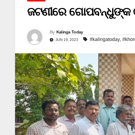
ଜଟଣୀରେ ଗୋପବନ୍ଧୁଙ୍କ ୯
By
Kalinga Today
#kalingatoday
,
#khor
JUN 19, 2023