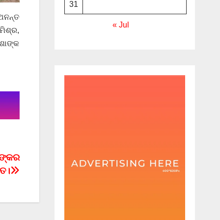
31
ଅନନ୍ତ
« Jul
ମିଶ୍ର,
ଶଶାଙ୍କ
ସଙ୍କର
ିତ।