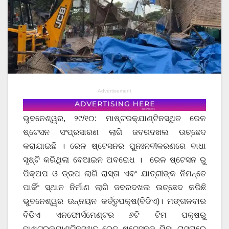
Advertisement
ଭୁବନେଶ୍ୱର, ୨୯/୧୦: ମାଷ୍ଟରକ୍ଯାଣ୍ଟିନସ୍ଥିତ ରେଳ
ଷ୍ଟେସନ ସଂପ୍ରସାରଣ ଲାଗି ଜବରଦଖଲ ଉଚ୍ଛେଦ
କରାଯାଇଛି । ରେଳ ଷ୍ଟେସନର ପୁନଃନବୀକରଣରେ ବାଧା
ସୃଷ୍ଟି କରିଥିଲା ବେଆଇନ ଅବରୋଧ । ରେଳ ଷ୍ଟେସନ ରୁ
ପିକ୍ଅପ ଓ ଡ୍ରପ ଲାଗି ରାସ୍ତା ଏବଂ ଯାତ୍ରୀଙ୍କ ନିମନ୍ତେ
ପାର୍କିଂ ସ୍ଥାନ ନିର୍ମାଣ ଲାଗି ଜବରଦଖଲ ଉଚ୍ଛେଦ କରିଛି
ଭୁବନେଶ୍ୱର ଉନ୍ନୟନ କର୍ତ୍ତୃପକ୍ଷ(ବିଡିଏ)। ମଙ୍ଗଳବାର
ବିଡିଏ ଏନଫୋର୍ସମେଣ୍ଟର ୬ଟି ଟିମ ପକ୍ଷରୁ
ମାଷ୍ଟରକ୍ଯାଣ୍ଟିନସ୍ଥିତ ରେଳ ଷ୍ଟେସନକୁ ଯିବା ରାସ୍ତାରେ