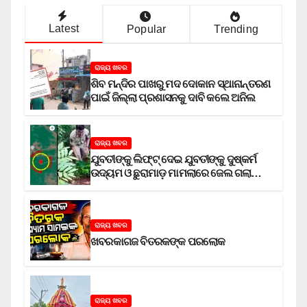
Latest
Popular
Trending
ରାଜ୍ୟ ଖବର
ଶିବ ମନ୍ଦିର ପାଖରୁ ମଦ ଦୋକାନ ସ୍ଥାନାନ୍ତରଣ
ପାଇଁ ଜିଲ୍ଲା ପ୍ରଶାସନକୁ ଦାବି କଲେ ଅନିଲ
ରାଜ୍ୟ ଖବର
ଯୁବତୀଙ୍କୁ ଲିଫ୍‌ଟ୍‌ ଦେଇ ଯୁବତୀଙ୍କୁ ଦୁଷ୍କର୍ମ
ଉଦ୍ୟମ ଓ ଛୁରାମାଡ଼ ମାମଲାରେ ଜେଲ ଗଲା
ଅଭିଯୁକ୍ତ
ରାଜ୍ୟ ଖବର
ଖବରକାଗଜ ବିତରକଙ୍କ ପରଲୋକ
ରାଜ୍ୟ ଖବର