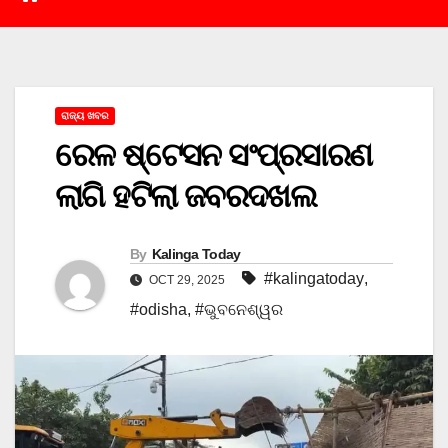
ରାଜ୍ୟ ଖବର
ରେଳ ଷ୍ଟେସନ ସଂପ୍ରସାରଣ
ଲାଗି ହଟିଲା ଜବରଦଖଲ
By
Kalinga Today
#kalingatoday
,
OCT 29, 2025
#odisha
,
#ଭୁବନେଶ୍ୱର