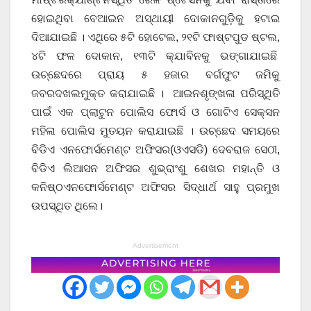
ହୋଇଥିବା ବେଆଇନ ଅସ୍ଥାୟୀ ଦୋକାନଗୁଡ଼ିକୁ ହଟାଇ
ଦିଆଯାଇଛି । ଏଥିରେ ୫ଟି ହୋଟେଲ, ୨୧ଟି ଫାଷ୍ଟପୁଡ ଷ୍ଟଲ,
୪ଟି ଫଳ ଦୋକାନ, ୧୩ଟି କ୍ଯାବିନକୁ ଭଙ୍ଗାଯାଇଛି
ଉଚ୍ଛେଦରେ ପ୍ରାୟ ୫ ହଜାର ବର୍ଗଫୁଟ ଜମିକୁ
ଜବରଦଖଲମୁକ୍ତ କରାଯାଇଛି । ଆଇନଶୃଙ୍ଖଳା ପରିସ୍ଥିତି
ପାଇଁ ଏକ ପ୍ଲାଟୁନ ପୋଲିସ ଫୋର୍ସ ଓ ଗୋଟିଏ ସେକ୍ସନ
ମହିଳା ପୋଲିସ ମୁତୟନ କରାଯାଇଛି । ଉଚ୍ଛେଦ ସମୟରେ
ବିଡିଏ ଏନଫୋର୍ସମେଣ୍ଟ ଅଫିସର(ଓଏସଡି) ଦେବରାଜ ସେଠୀ,
ବିଡିଏ ଲିଆସନ ଅଫିସର ଶୁଭ୍ରାଂଶୁ ଶେଖର ମହାନ୍ତି ଓ
କନିଷ୍ଠଏନଫୋର୍ସମେଣ୍ଟ ଅଫିସର ସିଦ୍ଧାର୍ଥ ସାହୁ ପ୍ରମୁଖ
ଉପସ୍ଥିତ ଥିଲେ।
Advertisement