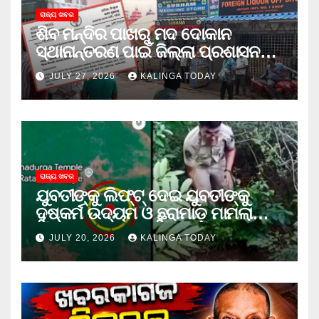
ରାଜ୍ୟ ଖବର
ଶିବ ମନ୍ଦିର ପାଖରୁ ମଦ ଦୋକାନ
ସ୍ଥାନାନ୍ତରଣ ପାଇଁ ଜିଲ୍ଲା ପ୍ରଶାସନକୁ
ଦାବି କଲେ ଅନିଲ
JULY 27, 2026
KALINGA TODAY
ରାଜ୍ୟ ଖବର
ଯୁବତୀଙ୍କୁ ଲିଫ୍‌ଟ୍‌ ଦେଇ ଯୁବତୀଙ୍କୁ
ଦୁଷ୍କର୍ମ ଉଦ୍ୟମ ଓ ଛୁରାମାଡ଼ ମାମଲାରେ
ଜେଲ ଗଲା ଅଭିଯୁକ୍ତ
JULY 20, 2026
KALINGA TODAY