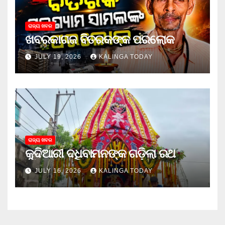
ରାଜ୍ୟ ଖବର
ଖବରକାଗଜ ବିତରକଙ୍କ ପରଲୋକ
JULY 19, 2026
KALINGA TODAY
ରାଜ୍ୟ ଖବର
କୁଦିଆରୀ ଦଧିବାମନଙ୍କ ଗଡ଼ିଲା ରଥ
JULY 16, 2026
KALINGA TODAY