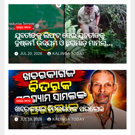
ରାଜ୍ୟ ଖବର
ଯୁବତୀଙ୍କୁ ଲିଫ୍‌ଟ୍‌ ଦେଇ ଯୁବତୀଙ୍କୁ
ଦୁଷ୍କର୍ମ ଉଦ୍ୟମ ଓ ଛୁରାମାଡ଼ ମାମଲାରେ
ଜେଲ ଗଲା ଅଭିଯୁକ୍ତ
JUL 20, 2026
KALINGA TODAY
ରାଜ୍ୟ ଖବର
ଖବରକାଗଜ ବିତରକଙ୍କ ପରଲୋକ
JUL 19, 2026
KALINGA TODAY