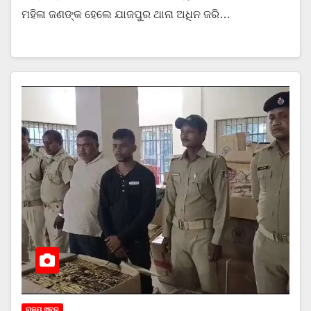
ମହିଳା ଜଣଙ୍କ ହେଲେ ଯାଜପୁର ଥାନା ଅଧିନ ଜରି…
ରାଜ୍ୟ ଖବର