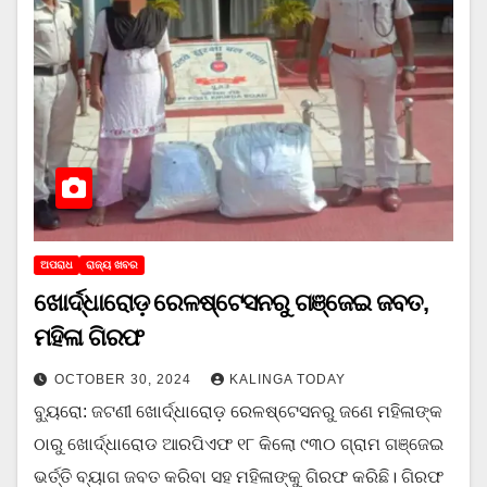
ଅପରାଧ
ରାଜ୍ୟ ଖବର
ଖୋର୍ଦ୍ଧାରୋଡ଼ ରେଳଷ୍ଟେସନରୁ ଗଞ୍ଜେଇ ଜବତ,
ମହିଳା ଗିରଫ
OCTOBER 30, 2024
KALINGA TODAY
ବ୍ୟୁରୋ: ଜଟଣୀ ଖୋର୍ଦ୍ଧାରୋଡ଼ ରେଳଷ୍ଟେସନରୁ ଜଣେ ମହିଳାଙ୍କ
ଠାରୁ ଖୋର୍ଦ୍ଧାରୋଡ ଆରପିଏଫ ୧୮ କିଲୋ ୯୩୦ ଗ୍ରାମ ଗଞ୍ଜେଇ
ଭର୍ତ୍ତି ବ୍ୟାଗ ଜବତ କରିବା ସହ ମହିଳାଙ୍କୁ ଗିରଫ କରିଛି। ଗିରଫ