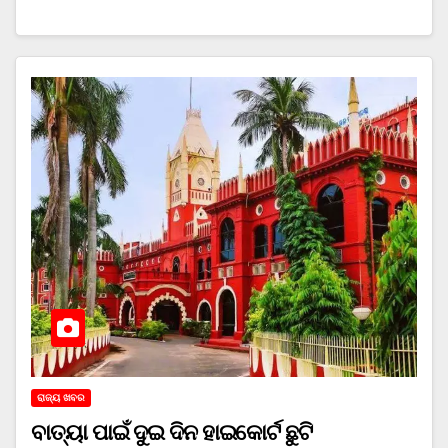
ରାଜ୍ୟ ଖବର
ବାତ୍ୟା ପାଇଁ ଦୁଇ ଦିନ ହାଇକୋର୍ଟ ଛୁଟି