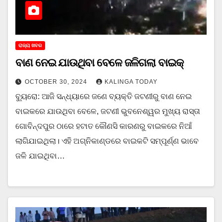
ରାଜ୍ୟ ଖବର
ବାଣ ନେଇ ଯାଉଥିବା ବେଳେ ଜଳିଗଲା ବାଇକ୍
OCTOBER 30, 2024
KALINGA TODAY
ବ୍ୟୁରୋ: ଆଜି ସନ୍ଧ୍ୟାରେ ଜଣେ ବ୍ୟକ୍ତି ଜଟଣୀରୁ ବାଣ ନେଇ
ବାଇକରେ ଯାଉଥିବା ବେଳେ, ଜଟଣୀ ଭୁବନେଶ୍ୱର ମୁଖ୍ୟ ରାସ୍ତା
ଗୋବିନ୍ଦପୁର ଠାରେ ହଟାତ କୌଣସି କାରଣରୁ ବାଇକରେ ନିଆଁ
ଲାଗିଯାଇଥିଲା। ଏହି ଅଗ୍ନିକାଣ୍ଡରେ ବାଇକଟି ସମ୍ପୂର୍ଣ୍ଣ ଭାବେ
ଜଳି ଯାଇଥିବା…