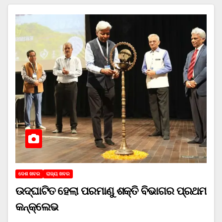
ଦେଶ ଖବର
ରାଜ୍ୟ ଖବର
ଉଦ୍‌ଘାଟିତ ହେଲା ପରମାଣୁ ଶକ୍ତି ବିଭାଗର ପ୍ରଥମ
କନ୍‌କ୍ଲେଭ