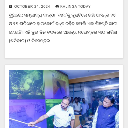
OCTOBER 24, 2024
KALINGA TODAY
ବ୍ୟୁରୋ: ସମ୍ଭାବ୍ୟ ବାତ୍ୟା ‘ଦାନା’କୁ ଦୃଷ୍ଟିରେ ରଖି ଆସନ୍ତା ୨୪
ଓ ୨୫ ତାରିଖରେ ହାଇକୋର୍ଟ ବନ୍ଦ ରହିବ ବୋଲି ଏକ ବିଜ୍ଞପ୍ତି ଜାରୀ
ହୋଇଛି। ଏହି ଦୁଇ ଦିନ ବଦଳରେ ଆସନ୍ତା ନଭେମ୍ବର ୩୦ ତାରିଖ
(ଶନିବାର) ଓ ଡିସେମ୍ବର…