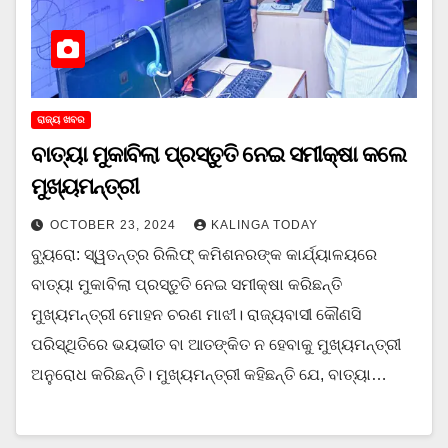
ରାଜ୍ୟ ଖବର
ବାତ୍ୟା ମୁକାବିଲା ପ୍ରସ୍ତୁତି ନେଇ ସମୀକ୍ଷା କଲେ
ମୁଖ୍ୟମନ୍ତ୍ରୀ
OCTOBER 23, 2024
KALINGA TODAY
ବ୍ୟୁରୋ: ସ୍ୱତନ୍ତ୍ର ରିଲିଫ୍ କମିଶନରଙ୍କ କାର୍ଯ୍ୟାଳୟରେ
ବାତ୍ୟା ମୁକାବିଲା ପ୍ରସ୍ତୁତି ନେଇ ସମୀକ୍ଷା କରିଛନ୍ତି
ମୁଖ୍ୟମନ୍ତ୍ରୀ ମୋହନ ଚରଣ ମାଝୀ। ରାଜ୍ୟବାସୀ କୌଣସି
ପରିସ୍ଥିତିରେ ଭୟଭୀତ ବା ଆତଙ୍କିତ ନ ହେବାକୁ ମୁଖ୍ୟମନ୍ତ୍ରୀ
ଅନୁରୋଧ କରିଛନ୍ତି। ମୁଖ୍ୟମନ୍ତ୍ରୀ କହିଛନ୍ତି ଯେ, ବାତ୍ୟା…