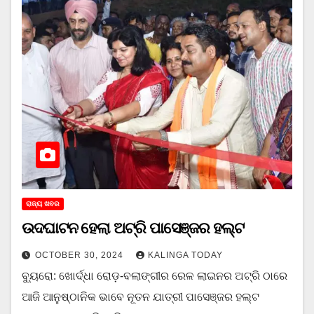
ରାଜ୍ୟ ଖବର
ଉଦଘାଟନ ହେଲା ଅଟ୍ରି ପାସେଞ୍ଜର ହଲ୍ଟ
OCTOBER 30, 2024
KALINGA TODAY
ବ୍ୟୁରୋ: ଖୋର୍ଦ୍ଧା ରୋଡ଼-ବଲାଙ୍ଗୀର ରେଳ ଲାଇନର ଅଟ୍ରି ଠାରେ
ଆଜି ଆନୁଷ୍ଠାନିକ ଭାବେ ନୂତନ ଯାତ୍ରୀ ପାସେଞ୍ଜର ହଲ୍ଟ