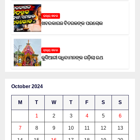
ରାଜ୍ୟ ଖବର
ଖବରକାଗଜ ବିତରକଙ୍କ ପରଲୋକ
ରାଜ୍ୟ ଖବର
କୁଦିଆରୀ ଦଧିବାମନଙ୍କ ଗଡ଼ିଲା ରଥ
October 2024
M
T
W
T
F
S
S
1
2
3
4
5
6
7
8
9
10
11
12
13