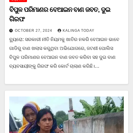
ବିପୁଳ ପରିମାଣର ବେଆଇନ ବାଣ ଜବତ, ଦୁଇ
ଗିରଫ
OCTOBER 27, 2024
KALINGA TODAY
ବ୍ୟୁରୋ: ସରକାରୀ ନୀତି ନିୟମକୁ ଖାତିର ନକରି ବେଆଇନ ଭାବେ
ଗାଡିରୁ ବାଣ ଖଲାସ କରୁଥିବା ଅଭିଯୋଗରେ, ଜଟଣୀ ପୋଲିସ
ବିପୁଳ ପରିମାଣର ବେଆଇନ ବାଣ ଜବତ କରିବା ସହ ଦୁଇ ବାଣ
ବ୍ୟବସାୟୀଙ୍କୁ ଗିରଫ କରି କୋର୍ଟ ଚାଲାଣ କରିଛି।…