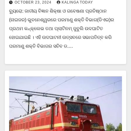
OCTOBER 23, 2024
KALINGA TODAY
ବ୍ୟୁରୋ: ଜାତୀୟ ବିଜ୍ଞାନ ଶିକ୍ଷା ଓ ଗବେଷଣା ପ୍ରତିଷ୍ଠାନ
(ନାଇଜର) ଭୁବନେଶ୍ୱରରେ ପରମାଣୁ ଶକ୍ତି ବିଭାଗ(ଡିଏଇ)ର
ପ୍ରଥମ କନ୍‌କ୍ଲେଭ ତଥା ପ୍ଲାଟିନମ୍ ଜୁବୁଲି ଉଦଘାଟିତ
ହୋଇଯାଇଛି । ଏହି ଉଦଘାଟନୀ ଉତ୍ସବରେ ସଭାପତିତ୍ବ କରି
ପରମାଣୁ ଶକ୍ତି ବିଭାଗର ସଚିବ ଡ.…