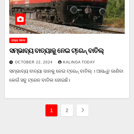
ରାଜ୍ୟ ଖବର
ସମ୍ଭାବ୍ୟ ବାତ୍ୟାକୁ ନେଇ ଟ୍ରେନ୍ ବାତିଲ୍
OCTOBER 22, 2024
KALINGA TODAY
ସମ୍ଭାବ୍ୟ ବାତ୍ୟା ଦାନକୁ ନେଇ ଟ୍ରେନ୍ ବାତିଲ୍ । ଆସନ୍ତୁ ଜାଣିବା
କେଉଁ ସବୁ ଟ୍ରେନ ବାତିଲ ହୋଇଛି।
Posts
1
2
pagination