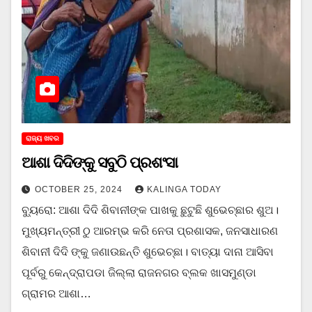
ରାଜ୍ୟ ଖବର
ଆଶା ଦିଦିଙ୍କୁ ସବୁଠି ପ୍ରଶଂସା
OCTOBER 25, 2024
KALINGA TODAY
ବ୍ୟୁରୋ: ଆଶା ଦିଦି ଶିବାନୀଙ୍କ ପାଖକୁ ଛୁଟୁଛି ଶୁଭେଚ୍ଛାର ଶୁଅ।
ମୁଖ୍ୟମନ୍ତ୍ରୀ ଠୁ ଆରମ୍ଭ କରି ନେତା ପ୍ରଶାସକ, ଜନସାଧାରଣ
ଶିବାନୀ ଦିଦି ଙ୍କୁ ଜଣାଉଛନ୍ତି ଶୁଭେଚ୍ଛା। ବାତ୍ୟା ଦାନା ଆସିବା
ପୂର୍ବରୁ କେନ୍ଦ୍ରାପଡା ଜିଲ୍ଲା ରାଜନଗର ବ୍ଲକ ଖାସମୁଣ୍ଡା
ଗ୍ରାମର ଆଶା…