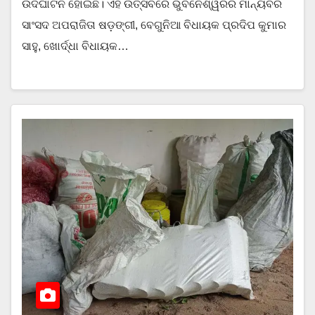
ଉଦଘାଟନ ହୋଇଛି। ଏହି ଉତ୍ସବରେ ଭୁବନେଶ୍ୱରର ମାନ୍ୟବର
ସାଂସଦ ଅପରାଜିତା ଷଡ଼ଙ୍ଗୀ, ବେଗୁନିଆ ବିଧାୟକ ପ୍ରଦିପ କୁମାର
ସାହୁ, ଖୋର୍ଦ୍ଧା ବିଧାୟକ…