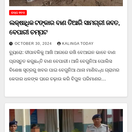
ରାଜ୍ୟ ଖବର
ଲକ୍ଷାଧିକ ଟଙ୍କାର ବାଣ ତିଆରି ସାମଗ୍ରୀ ଜବତ,
ବେପାରୀ ଚମ୍ପଟ
OCTOBER 30, 2024
KALINGA TODAY
ବ୍ୟୁରୋ: ଦୀପାବଳିକୁ ଆଖି ଆଗରେ ରଖି ବେଆଇନ ଭାବେ ବାଣ
ପ୍ରସ୍ତୁତ କରୁଛନ୍ତି ବାଣ ବେପାରୀ। ଆଜି ବେଗୁନିଆ ପୋଲିସ
ବିଶେଷ ସୂତ୍ରରୁ ଖବର ପାଇ ବେଗୁନିଆ ଥାନା ମାଣିବନ୍ଧ ଗ୍ରାମର
କେଦାର ଧଳଙ୍କ ଘରେ ଚଢ଼ାଉ କରି ବିପୁଳ ପରିମାଣର…