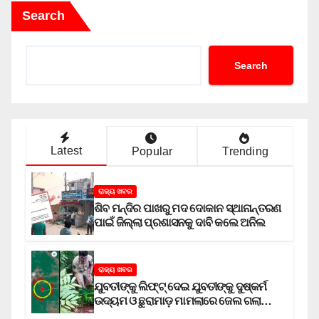
Search
Search
Latest
Popular
Trending
ରାଜ୍ୟ ଖବର
ଶିବ ମନ୍ଦିର ପାଖରୁ ମଦ ଦୋକାନ ସ୍ଥାନାନ୍ତରଣ
ପାଇଁ ଜିଲ୍ଲା ପ୍ରଶାସନକୁ ଦାବି କଲେ ଅନିଲ
ରାଜ୍ୟ ଖବର
ଯୁବତୀଙ୍କୁ ଲିଫ୍‌ଟ୍‌ ଦେଇ ଯୁବତୀଙ୍କୁ ଦୁଷ୍କର୍ମ
ଉଦ୍ୟମ ଓ ଛୁରାମାଡ଼ ମାମଲାରେ ଜେଲ ଗଲା
ଅଭିଯୁକ୍ତ