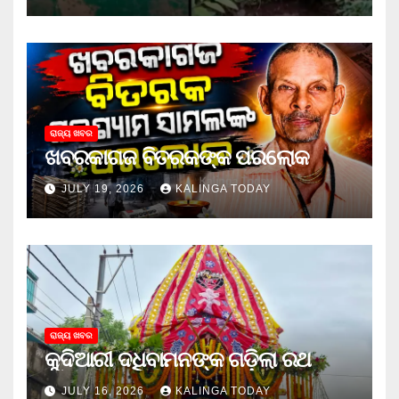
ରାଜ୍ୟ ଖବର
ଖବରକାଗଜ ବିତରକଙ୍କ ପରଲୋକ
JULY 19, 2026
KALINGA TODAY
ରାଜ୍ୟ ଖବର
କୁଦିଆରୀ ଦଧିବାମନଙ୍କ ଗଡ଼ିଲା ରଥ
JULY 16, 2026
KALINGA TODAY