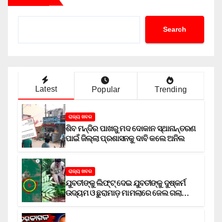
Search
Latest
Popular
Trending
ରାଜ୍ୟ ଖବର
ଶିବ ମନ୍ଦିର ପାଖରୁ ମଦ ଦୋକାନ ସ୍ଥାନାନ୍ତରଣ
ପାଇଁ ଜିଲ୍ଲା ପ୍ରଶାସନକୁ ଦାବି କଲେ ଅନିଲ
ରାଜ୍ୟ ଖବର
ଯୁବତୀଙ୍କୁ ଲିଫ୍‌ଟ୍‌ ଦେଇ ଯୁବତୀଙ୍କୁ ଦୁଷ୍କର୍ମ
ଉଦ୍ୟମ ଓ ଛୁରାମାଡ଼ ମାମଲାରେ ଜେଲ ଗଲା
ଅଭିଯୁକ୍ତ