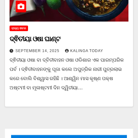
ରାଜ୍ୟ ଖବର
ଦ୍ଵିତୀୟା ଓଷା ଘାଣ୍ଟ
SEPTEMBER 14, 2025
KALINGA TODAY
ଦ୍ଵିତୀୟା ଓଷା ବା ଦ୍ବିତୀବାହନ ଓଷା ଓଡିଶାର ଏକ ପାରମ୍ପରିକ
ପର୍ବ । ଦ୍ଵିତୀବାହନଙ୍କୁ ପୂଜା କଲେ ଅପୁତ୍ରିକ ନାରୀ ପୁତ୍ରଲାଭ
କରେ ବୋଲି ବିଶ୍ୱାସ ରହିଛି । ଆଶ୍ୱିନ ମାସ କୃଷ୍ଣ ପକ୍ଷ
ଅଷ୍ଟମୀ ବା ମୂଳାଷ୍ଟମୀ ଦିନ ଦ୍ୱିତୀୟା…