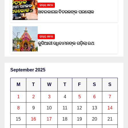
ରାଜ୍ୟ ଖବର
ଖବରକାଗଜ ବିତରକଙ୍କ ପରଲୋକ
ରାଜ୍ୟ ଖବର
କୁଦିଆରୀ ଦଧିବାମନଙ୍କ ଗଡ଼ିଲା ରଥ
September 2025
M
T
W
T
F
S
S
1
2
3
4
5
6
7
8
9
10
11
12
13
14
15
16
17
18
19
20
21