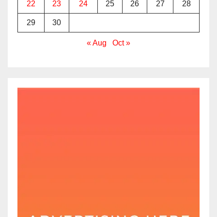
22
23
24
25
26
27
28
29
30
« Aug
Oct »