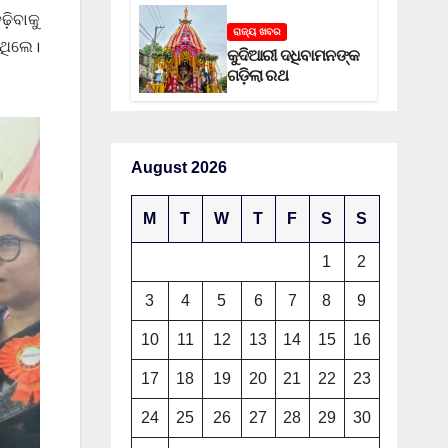
଼ିବାକୁ
ରାଜ୍ୟ ଖବର
ଥିଲେ।
କୁଦିଆରୀ ଦଧିବାମନଙ୍କ
ଗଡ଼ିଲା ରଥ
August 2026
M
T
W
T
F
S
S
1
2
3
4
5
6
7
8
9
10
11
12
13
14
15
16
17
18
19
20
21
22
23
24
25
26
27
28
29
30