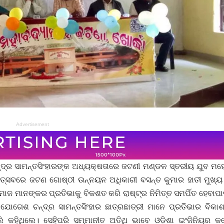
Advertisement
ନ୍ଦ୍ର ସାମନ୍ତସିଂହାରଙ୍କ ଅଧ୍ୟକ୍ଷତାରେ ଜଟଣୀ ମଣ୍ଡଳ ସ୍ତରୀୟ ଯୁବ ମ
୍ସବରେ ଜଟଣ ଗୋଷ୍ଠୀ ଉନ୍ନୟନ ଅଧିକାରୀ ବସନ୍ତ କୁମାର ହାତୀ ମୁଖ୍ୟ 
 ମାନଙ୍କର ପ୍ରତିଭାକୁ ବିକଶତ କରି ରାଷ୍ଟ୍ର ନିମିତ୍ତ ସମର୍ପିତ ହେବାପା
ଯୋଗେଶ ଚନ୍ଦ୍ର ସାମନ୍ତସିଂହାର ଛାତ୍ରଛାତ୍ରୀ ମାନେ ପ୍ରତିଭାର ବିକାଶ
କହିଥିଲେ। ସେହିପରି ସମ୍ମାନୀତ ଅତିଥି ଭାବେ ଓଡ଼ିଶା ଇଂଜିନିୟର 