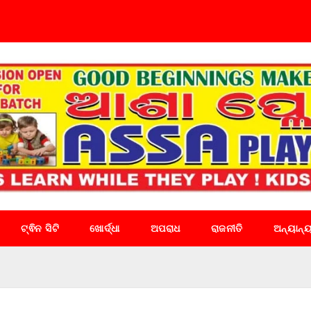
ଟ୍ଵିନ ସିଟି
ଖୋର୍ଦ୍ଧା
ଅପରାଧ
ରାଜନୀତି
ଅନ୍ୟାନ୍