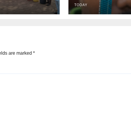
TODAY
elds are marked
*