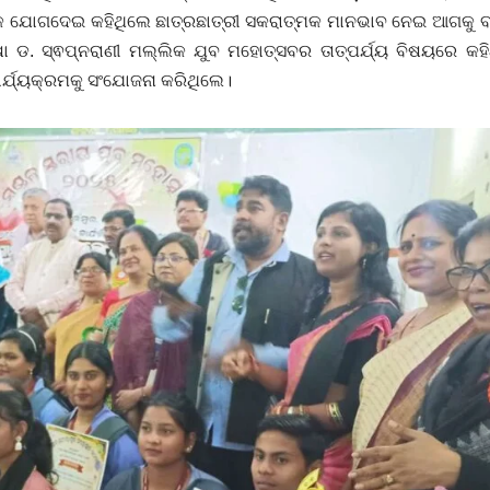
ୟକ ଯୋଗଦେଇ କହିଥିଲେ ଛାତ୍ରଛାତ୍ରୀ ସକରାତ୍ମକ ମାନଭାବ ନେଇ ଆଗକୁ ବଢ
ଡ. ସ୍ଵପ୍ନରାଣୀ ମଲ୍ଲିକ ଯୁବ ମହୋତ୍ସବର ତାତ୍ପର୍ଯ୍ୟ ବିଷୟରେ କହି
ାର୍ଯ୍ୟକ୍ରମକୁ ସଂଯୋଜନା କରିଥିଲେ।