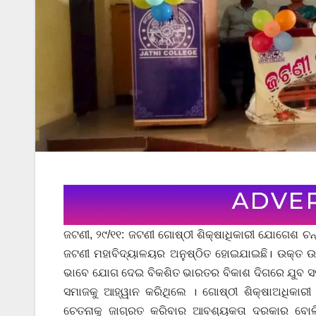
ଜଟଣୀ, ୨୯/୧୧: ଜଟଣୀ ଗୋଷ୍ଠୀ ଶିକ୍ଷାଧିକାରୀ ଯୋଗେଶ ଚ
ଜଟଣୀ ମହାବିଦ୍ୟାଳୟର ଅନୁଷ୍ଠିତ ହୋଇଯାଇଛି। ଉକ୍ତ ଉତ
ଭାବେ ଯୋଗ ଦେଇ ବିକଶିତ ଭାରତର ବିକାଶ ଦିଗରେ ଯୁବ ସମାଜ
ସମାଜକୁ ଆହ୍ୱାନ କରିଥିଲେ । ଗୋଷ୍ଠୀ ଶିକ୍ଷାଅଧିକାରୀ 
ଚେତନାକୁ ଜାଗ୍ରତ କରିବାର ଆବଶ୍ୟକତା ଦରକାର ବୋଲି 