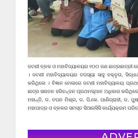
ଜଟଣୀ ବ୍ଳକ ଓ ମହାବିଦ୍ୟାଳୟର ୧୦୦ ଜଣ ଛାତ୍ରଛାତ୍ରୀ ମ
। ଜଟଣୀ ମହାବିଦ୍ୟାଳୟର ତପସ୍ୟା ସାହୁ ବକ୍ତୃତା, ସିଦ୍
କରିଥିଲେ । ବିଜ୍ଞାନ ମେଳାରେ ଜଟଣୀ ମହାବିଦ୍ୟାଳୟ ପ୍ର
ଛାତ୍ର ସନାତନ ହରିଚନ୍ଦନ ପ୍ରଥମସ୍ଥାନ ଅଧିକାର କରିଥିଲେ
ମହାନ୍ତି, ଡ. ତପନ ମିଶ୍ର, ଡ. ପି.କେ. ପାଣିଗ୍ରାହୀ, ଡ. ପ
ମହାପାତ୍ର ଓ ବ୍ଳକର ସମସ୍ତ ସିଆରସିସି କାର୍ଯ୍ୟକ୍ରମ ପରିଚ