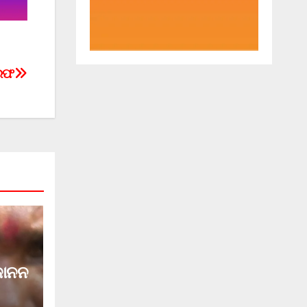
ିରଫ
ଜାନନ