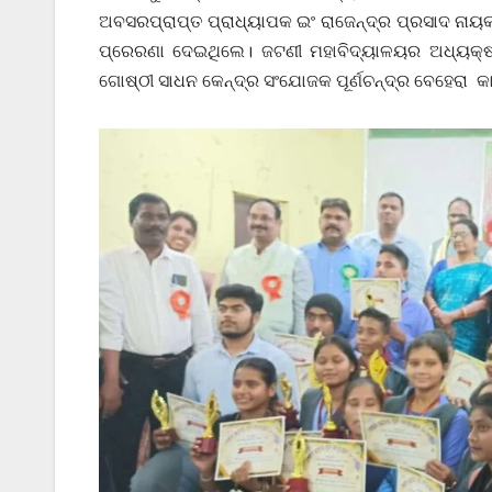
ଅବସରପ୍ରାପ୍ତ ପ୍ରାଧ୍ୟାପକ ଇଂ ରାଜେନ୍ଦ୍ର ପ୍ରସାଦ ନା
ପ୍ରେରଣା ଦେଇଥିଲେ। ଜଟଣୀ ମହାବିଦ୍ୟାଳୟର ଅଧ୍ୟକ୍ଷା 
ଗୋଷ୍ଠୀ ସାଧନ କେନ୍ଦ୍ର ସଂଯୋଜକ ପୂର୍ଣଚନ୍ଦ୍ର ବେହେରା କ