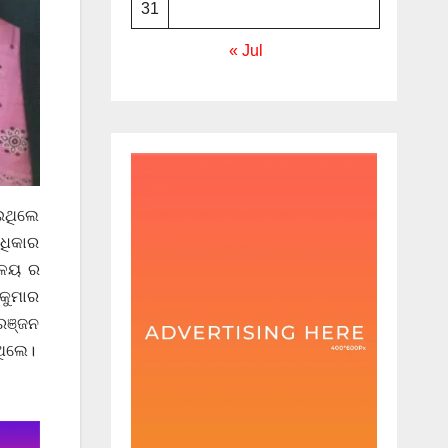
31
« Jul
ଇଥିଲେ
ଅଧିକାର
ାଳୟ ର
 କୁମାର
 ରଞ୍ଜନ
ଥିଲେ।