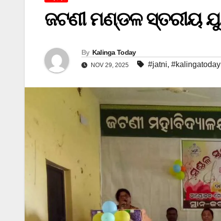
ଜଟଣୀ ମଣ୍ଡଳ ସ୍ତରୀୟ ଯ
By
Kalinga Today
#jatni
,
#kalingatoday
NOV 29, 2025