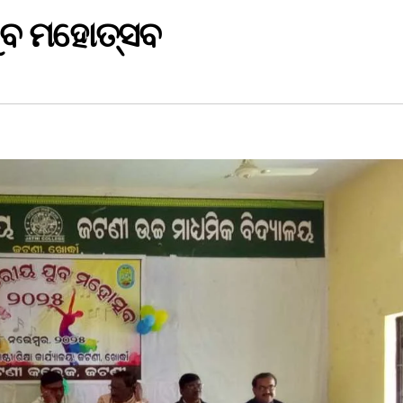
ୁବ ମହୋତ୍ସବ