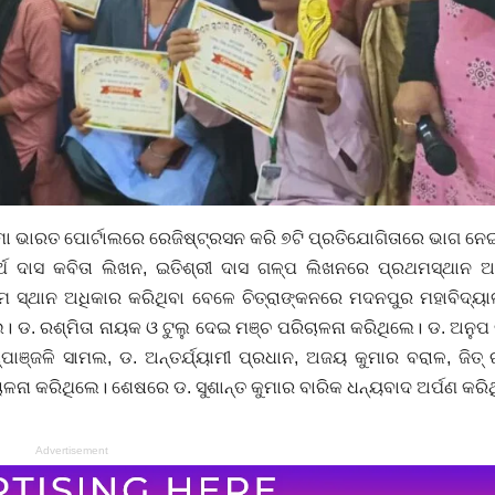
ୋ ଭାରତ ପୋର୍ଟାଲରେ ରେଜିଷ୍ଟ୍ରସନ କରି ୭ଟି ପ୍ରତିଯୋଗିତାରେ ଭାଗ ନେ
ଧାର୍ଥ ଦାସ କବିତା ଲିଖନ, ଇତିଶ୍ରୀ ଦାସ ଗଳ୍ପ ଲିଖନରେ ପ୍ରଥମସ୍ଥାନ 
ଥମ ସ୍ଥାନ ଅଧିକାର କରିଥିବା ବେଳେ ଚିତ୍ରାଙ୍କନରେ ମଦନପୁର ମହାବିଦ୍ୟ
। ଡ. ରଶ୍ମିତା ନାୟକ ଓ ଟୁଲୁ ଦେଇ ମଞ୍ଚ ପରିଚାଳନା କରିଥିଲେ। ଡ. ଅନୁପ
ୁଷ୍ପାଞ୍ଜଳି ସାମଲ, ଡ. ଅନ୍ତର୍ଯ୍ୟାମୀ ପ୍ରଧାନ, ଅଜୟ କୁମାର ବରାଳ, ଜିତ୍
ାଳନା କରିଥିଲେ। ଶେଷରେ ଡ. ସୁଶାନ୍ତ କୁମାର ବାରିକ ଧନ୍ୟବାଦ ଅର୍ପଣ କରି
Advertisement