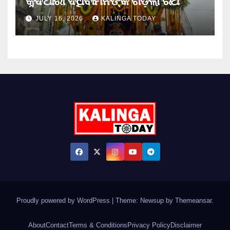
କୁଦିଆରୀ ଦଧିବାମନଙ୍କ ଗଡ଼ିଲା ରଥ
JULY 16, 2026
KALINGA TODAY
Proudly powered by WordPress
|
Theme: Newsup by
Themeansar
.
About
Contact
Terms & Conditions
Privacy Policy
Disclaimer