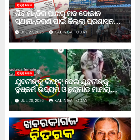
ରାଜ୍ୟ ଖବର
ଶିବ ମନ୍ଦିର ପାଖରୁ ମଦ ଦୋକାନ
ସ୍ଥାନାନ୍ତରଣ ପାଇଁ ଜିଲ୍ଲା ପ୍ରଶାସନକୁ
ଦାବି କଲେ ଅନିଲ
JUL 27, 2026
KALINGA TODAY
ରାଜ୍ୟ ଖବର
ଯୁବତୀଙ୍କୁ ଲିଫ୍‌ଟ୍‌ ଦେଇ ଯୁବତୀଙ୍କୁ
ଦୁଷ୍କର୍ମ ଉଦ୍ୟମ ଓ ଛୁରାମାଡ଼ ମାମଲାରେ
ଜେଲ ଗଲା ଅଭିଯୁକ୍ତ
JUL 20, 2026
KALINGA TODAY