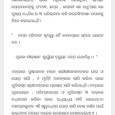
ଘୋଡ଼ମାନଙ୍କୁ ଘଂଟାଵ, ଛତ୍ର , କାହାଳୀ ସହ ପାଟୁଆର ରେ
ମୁଖ୍ୟ ମନ୍ଦିର ର ୩ ପରିକ୍ରମା କରି ରତ୍ନସିଂହାସନ ଉପରକୁ
ବିଜେ କରାଇଥାନ୍ତି।
” ତତ୍ର ତ୍ରିବାରଂ କୃତ୍ୱା ବୈ ଦେବାଗ୍ରେ ସ୍ଥାପ ୟେଚ୍ଚ
ତତ୍ ।
ପୂଜକା ବୀକ୍ଷଣଂ କୁର୍ଯ୍ୟୁଃ ଦଦ୍ୟୁଃ ତଚ୍ଚ ଯଥାବିଧି।। “
ତତ୍ପରେ ପୁଷ୍ପାଳକ ମାନେ ଶ୍ରୀଜୀଉମାନଙ୍କର ପାଗ ଓ
ଘୋଡ଼ ଲାଗି , ୬ ମୂର୍ତ୍ତି ଅଳଙ୍କାର ଲାଗି କରିବା ପରେ
ମୁଦିରସ୍ତ ଶ୍ରୀଅଙ୍ଗରେ ପ୍ରସାଦ ଲାଗି କରିଥାନ୍ତି। ତତ୍ପରେ
ପୂଜାପଣ୍ଡା , ପତିମହାପାତ୍ର ଓ ମୁଦିରସ୍ତ ୩ ବାଡ଼ରେ
ବନ୍ଦାପନା କରିବା ପରେ ଅନ୍ୟାନ୍ୟ ନୀତି ହୋଇଥାଏ।
ମହାପ୍ରଭୁଙ୍କ ଏହି ସ୍ୱତନ୍ତ୍ର ଘୋଡ଼ ଲାଗି ବେଶ ଦର୍ଶନ ପାଇଁ
ଭକ୍ତଙ୍କ ମନରେ ଅନେକ ଉତ୍କଣ୍ଠା ଦେଖାଦେଇଥାଏ ।