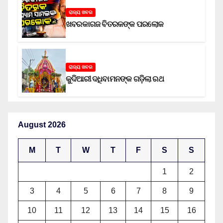
ରାଜ୍ୟ ଖବର
ଖବରକାଗଜ ବିତରକଙ୍କ ପରଲୋକ
ରାଜ୍ୟ ଖବର
କୁଦିଆରୀ ଦଧିବାମନଙ୍କ ଗଡ଼ିଲା ରଥ
August 2026
M
T
W
T
F
S
S
1
2
3
4
5
6
7
8
9
10
11
12
13
14
15
16