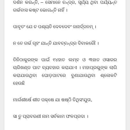
ଦର୍ଶନ କରନ୍ତି, – ସେମାନେ ଚନ୍ଦ୍ର, ସୂର୍ଯ୍ୟ ଥିବା ପର୍ଯ୍ୟନ୍ତ
ଗର୍ଭବାସ କଷ୍ଟ ଭୋଗନ୍ତି ନାହିଁ ।
ପାବୃତଂ ଯେ ଚ ପଶ୍ୟତି ଦେବଦେବଂ ଜନାର୍ଦ୍ଦନମ୍ ।
ନ ତେ ଗର୍ଭ ଗୃହଂ ଯାନ୍ତି ଯାବଚ୍ଚନ୍ଦ୍ର ଦିବାକରୌ ।
ତିନିଠାକୁରଙ୍କ ପାଇଁ ୧୪ହାତ ଲମ୍ବ ଓ ୩ହାତ ଓସାରର
ଚାରିଖଣ୍ଡ ପାଟ ବ୍ୟବହାର କରାଯାଏ । ମହାପ୍ରଭୁଙ୍କ ଲାଗି
କରାଯାଉଥିବା ଘୋଡ଼ପାଟରେ ବୁଣାଯାଉଥିବା ଶ୍ଳୋକଟି
ହେଉଛି
ମାର୍ଗଶୀର୍ଷେ ଶୀତ ପକ୍ଷେ ଯା ଷଷ୍ଠି ତିଥିସଂଯୁତା,
ସା ତୁ ପ୍ରାବରଣୀ ନାମ ସର୍ବକାମ ଫଳପ୍ରଦା ।