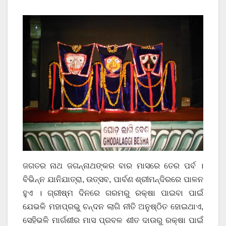
ଜଗତର ନାଥ ଜଗନ୍ନାଥଙ୍କର ବାର ମାସରେ ତେର ପର୍ବ ।
ବିଭିନ୍ନ ଯାନିଯାତ୍ରା, ଉତ୍ସବ, ପାର୍ବଣ ଶ୍ରୀମନ୍ଦିରରେ ପାଳନ
ହୁଏ । ଗ୍ରୀଷ୍ମ ଦିନରେ ଗରମରୁ ରକ୍ଷା ପାଇବା ପାଇଁ
ଯେଭଳି ମହାପ୍ରଭୁ ଚନ୍ଦନ ଲାଗି ନୀତି ଅନୁଷ୍ଠିତ ହୋଇଥାଏ,
ସେହିଭଳି ମାର୍ଗଶୀର ମାସ ପ୍ରବଳ ଶୀତ ଦାଉରୁ ରକ୍ଷା ପାଇଁ