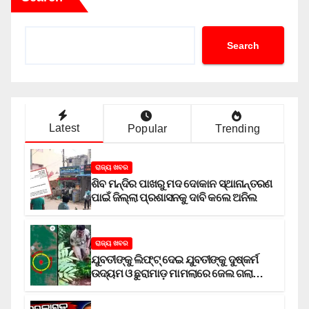
Search
Latest
Popular
Trending
ରାଜ୍ୟ ଖବର
ଶିବ ମନ୍ଦିର ପାଖରୁ ମଦ ଦୋକାନ ସ୍ଥାନାନ୍ତରଣ
ପାଇଁ ଜିଲ୍ଲା ପ୍ରଶାସନକୁ ଦାବି କଲେ ଅନିଲ
ରାଜ୍ୟ ଖବର
ଯୁବତୀଙ୍କୁ ଲିଫ୍‌ଟ୍‌ ଦେଇ ଯୁବତୀଙ୍କୁ ଦୁଷ୍କର୍ମ
ଉଦ୍ୟମ ଓ ଛୁରାମାଡ଼ ମାମଲାରେ ଜେଲ ଗଲା
ଅଭିଯୁକ୍ତ