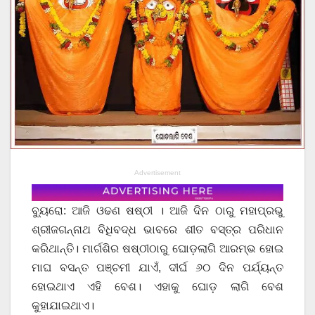
Advertisement
ବ୍ୟୁରୋ: ଆଜି ଓଢଣ ଷଷ୍ଠୀ । ଆଜି ଦିନ ଠାରୁ ମହାପ୍ରଭୁ
ଶ୍ରୀଜଗନ୍ନାଥ ବିଧିବଦ୍ଧ ଭାବରେ ଶୀତ ବସ୍ତ୍ର ପରିଧାନ
କରିଥାନ୍ତି। ମାର୍ଗଶିର ଷଷ୍ଠୀଠାରୁ ଘୋଡ଼ଲାଗି ଆରମ୍ଭ ହୋଇ
ମାଘ ବସନ୍ତ ପଞ୍ଚମୀ ଯାଏଁ, ଦୀର୍ଘ ୬୦ ଦିନ ପର୍ଯ୍ୟନ୍ତ
ହୋଇଥାଏ ଏହି ବେଶ। ଏହାକୁ ଘୋଡ଼ ଲାଗି ବେଶ
କୁହାଯାଇଥାଏ।