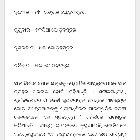
ବୁଧବାର – ନୀଳ ରଙ୍ଗର ଘୋଡ଼ବସ୍ତ୍ର
ଗୁରୁବାର – ହଳଦିଆ ଘୋଡ଼ବସ୍ତ୍ର
ଶୁକ୍ରବାର – ଧଳା ଘୋଡ଼ବସ୍ତ୍ର
ଶନିବାର – କଳା ଘୋଡ଼ବସ୍ତ୍ର
ସାତ ଦିନରେ ଘୋଡ଼ ରଙ୍ଗକୁ ଜ୍ୟୋତିଷ ଶାସ୍ତ୍ରଜ୍ଞମାନେ ସାତ
ଗ୍ରହର ପ୍ରତୀକ ବୋଲି କହିଥାନ୍ତି । ଶ୍ରୀଜଗନ୍ନାଥ,
ଶ୍ରୀବଳଭଦ୍ର ଓ ଦେବୀ ସୁଭଦ୍ରାଙ୍କ ନିମନ୍ତେ ଆବଶ୍ୟକ
ଘୋଡ଼ ବସ୍ତ୍ରମାନଙ୍କୁ ଶ୍ରୀମନ୍ଦିରର ପାରମ୍ପରିକ ଦରଜୀ
ସେବକମାନେ ଏକ ସ୍ବତନ୍ତ୍ର ‘ ଶୈଳୀରେ ପ୍ରସ୍ତୁତ
କରିଥାନ୍ତି । ଯାତ୍ରା ଭାଗବତରେ କୁହାଯାଇଛି, ଯେଉଁମାନେ
ମହାପ୍ରଭୁଙ୍କର ଏହି ନୟନାନନ୍ଦକର ପ୍ରାବରଣ ଯାତ୍ରାକୁ