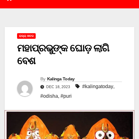
ରାଜ୍ୟ ଖବର
ମହାପ୍ରଭୁଙ୍କ ଘୋଡ଼ ଲାଗି
ବେଶ
By
Kalinga Today
#kalingatoday
,
DEC 18, 2023
#odisha
,
#puri