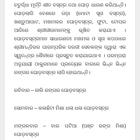
ଚତୁର୍ଦ୍ଧା ମୂର୍ତ୍ତି ଶୀତ ବସ୍ତ୍ର ତଥା ଘୋଡ଼ ଧାରଣ କରିଥାନ୍ତି।
ଘୋଡ଼ଲାଗି ବେଶରେ ଗଡ଼ା (ମୋଟା ସୂତା ବସ୍ତ୍ର),
ଖଣ୍ଡୁଆପାଟ, ମଖମଲର ଘୋଡ଼ବସ୍ତ୍ର, ଫୁଟା, ଟୋପର
ଆଦିରେ ଶ୍ରୀଜୀଉମାନଙ୍କୁ ଭୂଷିତ କରାଯାଏ ।
ଘୋଡ଼ବସ୍ତ୍ରମାନ ସାଧାରଣତଃ ମଖମଲ ଓ ସୂତା କପଡାରେ
ଶ୍ରୀମନ୍ଦିରର ପାରମ୍ପରିକ ଦରଜୀ ସେବକଙ୍କ ଦ୍ୱାରା ଏକ
ସ୍ୱତନ୍ତ୍ର ଶୈଳୀରେ ପ୍ରସ୍ତୁତ କରାଯାଇଥାଏ । ପରମ୍ପରା
ଅନୁଯାୟୀ ଠାକୁରମାନେ ପ୍ରତ୍ୟେକ ବାରରେ ଭିନ୍ନ ଭିନ୍ନ
ରଙ୍ଗର ଘୋଡ଼ବସ୍ତ୍ର ଲାଗି ହୋଇଥାନ୍ତି।
ରବିବାର – ନାଲି ରଙ୍ଗର ଘୋଡ଼ବସ୍ତ୍ର
ସୋମବାର – କଳାଛିଟା ମିଶା ଧଳା ଧଳା ଘୋଡ଼ବସ୍ତ୍ର
ମଙ୍ଗଳବାର – ବାର ପଟିଆ (ପଞ୍ଚ ରଙ୍ଗ ମିଶା)
ଘୋଡ଼ବସ୍ତ୍ର