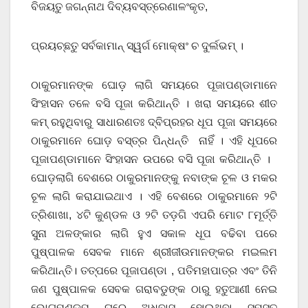
ବିଜୟତୁ ଜଗନ୍ନାଥ ଦିବ୍ୟବସ୍ତ୍ରେଣାଳଂକୃତ,
ପ୍ରୟଚ୍ଛତୁ ସର୍ବକାମାନ୍‌ ସ୍ୱର୍ଗ ମୋକ୍ଷଂ ଚ ଦୁର୍ଲଭମ୍‌ ।
ଠାକୁରମାନଙ୍କ ଘୋଡ଼ ଲାଗି ସମୟରେ ପୂଜାପଣ୍ଡାମାନେ
ସିଂହାସନ ତଳେ ବସି ପୂଜା କରିଥାନ୍ତି । ଖରା ସମୟରେ ଶୀତ
କମ୍ ରହୁଥିବାରୁ ସାଧାରଣତଃ ଦ୍ବିପ୍ରହର ଧୂପ ପୂଜା ସମୟରେ
ଠାକୁରମାନେ ଘୋଡ଼ ବସ୍ତ୍ର ପିନ୍ଧନ୍ତି ନାହିଁ । ଏହି ଧୂପରେ
ପୂଜାପଣ୍ଡାମାନେ ସିଂହାସନ ଉପରେ ବସି ପୂଜା କରିଥାନ୍ତି ।
ଘୋଡ଼ଲାଗି ବେଶରେ ଠାକୁରମାନଙ୍କୁ ନବାଙ୍କ ଚୂଳ ଓ ମକର
ଚୂଳ ଲାଗି କରାଯାଇଥାଏ । ଏହି ବେଶରେ ଠାକୁରମାନେ ୨ଟି
ତ୍ରିଶାଖା, ୪ଟି କୁଣ୍ଡଳ ଓ ୨ଟି ତଡ଼ଗି ଏପରି ମୋଟ ୮ମୂର୍ତ୍ତି
ସୁନା ଅଳଙ୍କାର ଲାଗି ହୁଏ ସକାଳ ଧୂପ ବଢିବା ପରେ
ପୁଷ୍ପାଳକ ସେବକ ମାନେ ଶ୍ରୀଜୀଉମାନଙ୍କର ମଇଲମ
କରିଥାନ୍ତି। ତତ୍ପରେ ପୂଜାପଣ୍ଡା , ପତିମହାପାତ୍ର ଏବଂ ତିନି
ଜଣ ପୁଷ୍ପାଳକ ସେବକ ଗରାବଡୁଙ୍କ ଠାରୁ ହତୁଆଣୀ ନେଇ
ଭୋଗମଣ୍ଡପ ଘରେ ଅଧିବାସ ହୋଇଥିବା ସମସ୍ତ