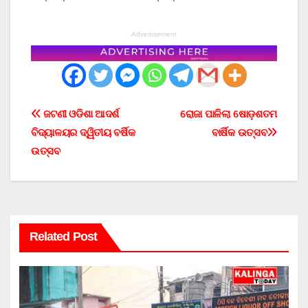
Advertisement
Post
ଜଟଣୀ ଓଡିଶା ଆଦର୍ଶ
ରୋଜା ପାଳିଲା ଷୋଡ଼ଶତମ
ବିଦ୍ୟାଳୟର ଦ୍ୱିତୀୟ ବର୍ଷିକ
ବାର୍ଷିକ ଉତ୍ସବ
navigation
ଉତ୍ସବ
Related Post