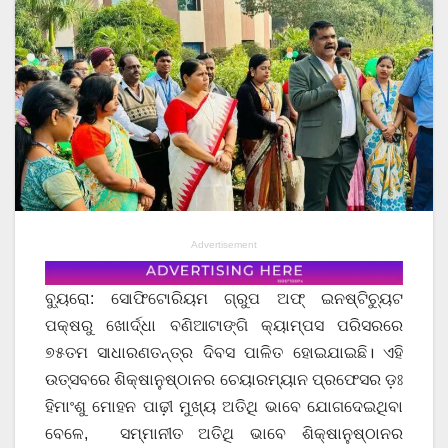
Advertisement
ବ୍ୟୁରୋ: ସୋଫିଟୋରିୟମ ଗ୍ରୁପ ଅଫ୍ ଇନଷ୍ଟିଚ୍ୟୁଟ
ପକ୍ଷରୁ ଖୋର୍ଦ୍ଧା ବଣିଆଟାଙ୍ଗି କ୍ୟାମ୍ପସ ପରିସରରେ
୭୫ତମ ସାଧାରଣତନ୍ତ୍ର ଦିବସ ପାଳିତ ହୋଇଯାଇଛି। ଏହି
ଉତ୍ସବରେ ଶିକ୍ଷାନୁଷ୍ଠାନର ଚେୟାରମ୍ୟାନ ପ୍ରଫେସର ଡ଼ଃ
ହିମାଂଶୁ ମୋହନ ପାଢ଼ୀ ମୁଖ୍ୟ ଅତିଥି ଭାବେ ଯୋଗଦେଇଥିବା
ବେଳେ, ସମ୍ମାନୀତ ଅତିଥି ଭାବେ ଶିକ୍ଷାନୁଷ୍ଠାନର