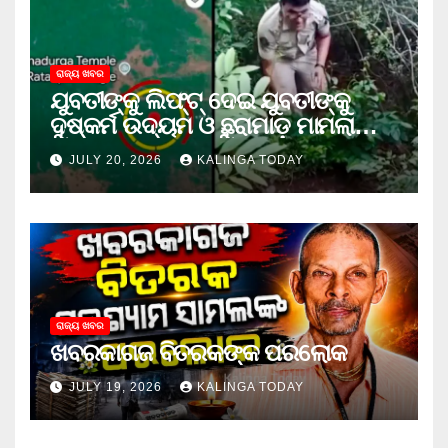
ରାଜ୍ୟ ଖବର
ଯୁବତୀଙ୍କୁ ଲିଫ୍‌ଟ୍‌ ଦେଇ ଯୁବତୀଙ୍କୁ
ଦୁଷ୍କର୍ମ ଉଦ୍ୟମ ଓ ଛୁରାମାଡ଼ ମାମଲାରେ
ଜେଲ ଗଲା ଅଭିଯୁକ୍ତ
JULY 20, 2026
KALINGA TODAY
ରାଜ୍ୟ ଖବର
ଖବରକାଗଜ ବିତରକଙ୍କ ପରଲୋକ
JULY 19, 2026
KALINGA TODAY