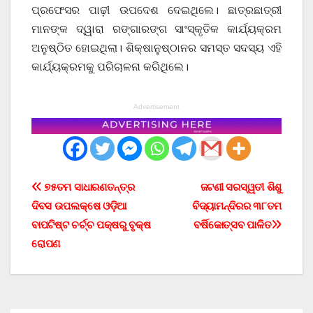
ପ୍ରଫେସର ପାଢ଼ୀ ଉପଦେଶ ଦେଇଥିଲେ। ଛାତ୍ରଛାତ୍ରୀ
ମାନଙ୍କ ଦ୍ୱାରା ରଙ୍ଗାରଙ୍ଗ ସାଂସ୍କୃତିକ କାର୍ଯ୍ୟକ୍ରମ
ଅନୁଷ୍ଠିତ ହୋଇଥିଲା। ଶିକ୍ଷାନୁଷ୍ଠାନର ସମସ୍ତ ସଦସ୍ୟ ଏହି
କାର୍ଯ୍ୟକ୍ରମକୁ ପରିଚାଳନା କରିଥିଲେ।
Advertisement
Post
୭୫ତମ ସାଧାରଣତନ୍ତ୍ର
ଜଟଣୀ ସରସ୍ୱତୀ ଶିଶୁ
ଦିବସ ଉପଲକ୍ଷେ ଓଡ଼ିଆ
ବିଦ୍ୟାମନ୍ଦିରର ୩୮ତମ
navigation
ବାପଟିଷ୍ଟ ଚର୍ଚ୍ଚ ପକ୍ଷରୁ ବୃକ୍ଷ
ବର୍ଷିକୋତ୍ସବ ପାଳିତ
ରୋପଣ