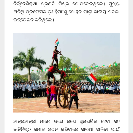
ନିର୍ଦ୍ଦେଶିକ୍ଷା ପ୍ରଣତି ମିଶ୍ର ଯୋଗଦେଇଥିଲେ। ମୁଖ୍ୟ
ଅତିଥି ପ୍ରଫେସର ଡ଼ଃ ହିମାଂଶୁ ମୋହନ ପାଢ଼ୀ ଜାତୀୟ ପତକା
ଉତ୍ତୋଳନ କରିଥିଲେ।
ଛାତ୍ରଛାତ୍ରୀ ମାନେ ଜଣେ ଜଣେ ସୁନାଗରିକ ହେବା ସହ
ନୀତିନିଷ୍ଠ ସମାଜ ଗଠନ କରିବାରେ ସାରଥୀ ସାଜିବା ପାଇଁ