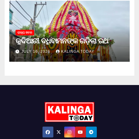
ରାଜ୍ୟ ଖବର
କୁଦିଆରୀ ଦଧିବାମନଙ୍କ ଗଡ଼ିଲା ରଥ
JULY 16, 2026
KALINGA TODAY