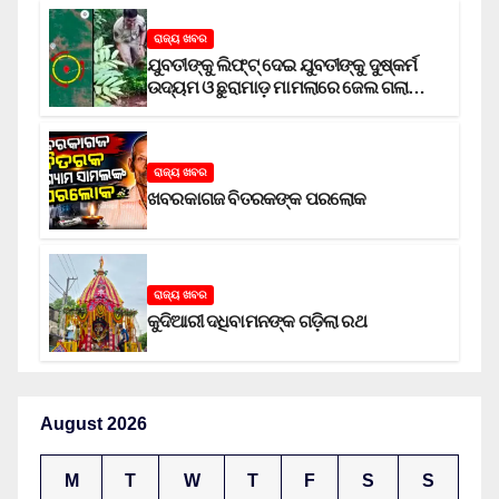
ରାଜ୍ୟ ଖବର
ଯୁବତୀଙ୍କୁ ଲିଫ୍‌ଟ୍‌ ଦେଇ ଯୁବତୀଙ୍କୁ ଦୁଷ୍କର୍ମ
ଉଦ୍ୟମ ଓ ଛୁରାମାଡ଼ ମାମଲାରେ ଜେଲ ଗଲା
ଅଭିଯୁକ୍ତ
ରାଜ୍ୟ ଖବର
ଖବରକାଗଜ ବିତରକଙ୍କ ପରଲୋକ
ରାଜ୍ୟ ଖବର
କୁଦିଆରୀ ଦଧିବାମନଙ୍କ ଗଡ଼ିଲା ରଥ
August 2026
M
T
W
T
F
S
S