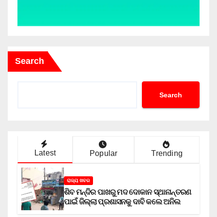
Search
Search
Latest
Popular
Trending
ରାଜ୍ୟ ଖବର
ଶିବ ମନ୍ଦିର ପାଖରୁ ମଦ ଦୋକାନ ସ୍ଥାନାନ୍ତରଣ
ପାଇଁ ଜିଲ୍ଲା ପ୍ରଶାସନକୁ ଦାବି କଲେ ଅନିଲ