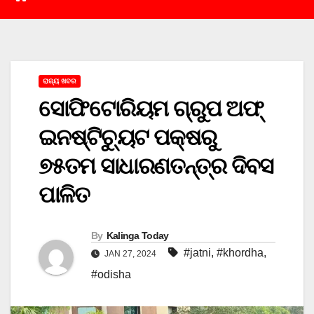
ରାଜ୍ୟ ଖବର
ସୋଫିଟୋରିୟମ ଗ୍ରୁପ ଅଫ୍
ଇନଷ୍ଟିଚ୍ୟୁଟ ପକ୍ଷରୁ
୭୫ତମ ସାଧାରଣତନ୍ତ୍ର ଦିବସ
ପାଳିତ
By
Kalinga Today
#jatni
,
#khordha
,
JAN 27, 2024
#odisha