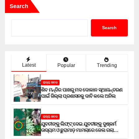
Search
Search
Latest
Popular
Trending
ରାଜ୍ୟ ଖବର
ଶିବ ମନ୍ଦିର ପାଖରୁ ମଦ ଦୋକାନ ସ୍ଥାନାନ୍ତରଣ
ପାଇଁ ଜିଲ୍ଲା ପ୍ରଶାସନକୁ ଦାବି କଲେ ଅନିଲ
ରାଜ୍ୟ ଖବର
ଯୁବତୀଙ୍କୁ ଲିଫ୍‌ଟ୍‌ ଦେଇ ଯୁବତୀଙ୍କୁ ଦୁଷ୍କର୍ମ
ଉଦ୍ୟମ ଓ ଛୁରାମାଡ଼ ମାମଲାରେ ଜେଲ ଗଲା
ଅଭିଯୁକ୍ତ