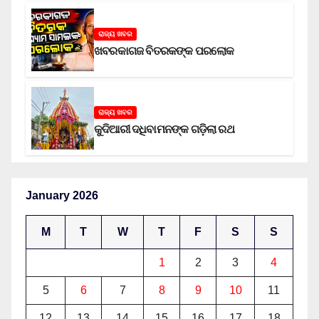
ରାଜ୍ୟ ଖବର
ଖବରକାଗଜ ବିତରକଙ୍କ ପରଲୋକ
ରାଜ୍ୟ ଖବର
କୁଦିଆରୀ ଦଧିବାମନଙ୍କ ଗଡ଼ିଲା ରଥ
January 2026
M
T
W
T
F
S
S
1
2
3
4
5
6
7
8
9
10
11
12
13
14
15
16
17
18