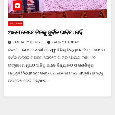
ରାଜ୍ୟ ଖବର
ଆମେ କେବେ ନିଜକୁ ଦୁର୍ବଳ ଭାବିବା ନାହିଁ
JANUARY 6, 2026
KALINGA TODAY
ଜଟଣୀ,୦୬/୦୧ : ଜଟଣୀ ସରସ୍ୱତୀ ଶିଶୁ ବିଦ୍ୟାମନ୍ଦିର ର ୪୦ତମ
ବର୍ଷିକ ଉତ୍ସବ ମହାସମାରୋହରେ ପାଳିତ ହୋଇଯାଇଛି। ଏହି
ଉତ୍ସବରେ ମୁଖ୍ୟ ଅତିଥି ଭାବେ ବିଦ୍ୟାଳୟ ଓ ଗଣଶିକ୍ଷା
ମନ୍ତ୍ରୀ ନିତ୍ୟାନନ୍ଦ ଗଣ୍ଡ ଯୋଗଦେଇ ଛାତ୍ରଛାତ୍ରୀ ମାନଙ୍କୁ
ଉପଦେଶ ଦେଇ କହିଥିଲେ…