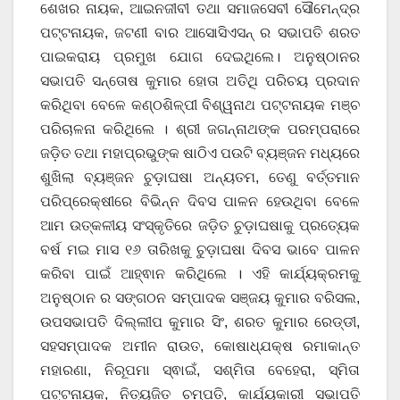
ଶେଖର ନାୟକ, ଆଇନଜୀବୀ ତଥା ସମାଜସେବୀ ସୌମେନ୍ଦ୍ର
ପଟ୍ଟନାୟକ, ଜଟଣୀ ବାର ଆସୋସିଏସନ୍ ର ସଭାପତି ଶରତ
ପାଇକରାୟ ପ୍ରମୁଖ ଯୋଗ ଦେଇଥିଲେ। ଅନୁଷ୍ଠାନର
ସଭାପତି ସନ୍ତୋଷ କୁମାର ହୋତା ଅତିଥି ପରିଚୟ ପ୍ରଦାନ
କରିଥିବା ବେଳେ କଣ୍ଠଶିଳ୍ପୀ ବିଶ୍ୱନାଥ ପଟ୍ଟନାୟକ ମଞ୍ଚ
ପରିଚାଳନା କରିଥିଲେ । ଶ୍ରୀ ଜଗନ୍ନାଥଙ୍କ ପରମ୍ପରାରେ
ଜଡ଼ିତ ତଥା ମହାପ୍ରଭୁଙ୍କ ଷାଠିଏ ପଉଟି ବ୍ୟଞ୍ଜନ ମଧ୍ୟରେ
ଶୁଖିଲା ବ୍ୟଞ୍ଜନ ଚୁଡ଼ାଘଷା ଅନ୍ୟତମ, ତେଣୁ ବର୍ତ୍ତମାନ
ପରିପ୍ରେକ୍ଷୀରେ ବିଭିନ୍ନ ଦିବସ ପାଳନ ହେଉଥିବା ବେଳେ
ଆମ ଉତ୍କଳୀୟ ସଂସ୍କୃତିରେ ଜଡ଼ିତ ଚୁଡ଼ାଘଷାକୁ ପ୍ରତ୍ୟେକ
ବର୍ଷ ମଇ ମାସ ୧୬ ତାରିଖକୁ ଚୁଡ଼ାଘଷା ଦିବସ ଭାବେ ପାଳନ
କରିବା ପାଇଁ ଆହ୍ଵାନ କରିଥିଲେ । ଏହି କାର୍ଯ୍ୟକ୍ରମକୁ
ଅନୁଷ୍ଠାନ ର ସଙ୍ଗଠନ ସମ୍ପାଦକ ସଞ୍ଜୟ କୁମାର ବରିସଲ,
ଉପସଭାପତି ଦିଲ୍ଲୀପ କୁମାର ସିଂ, ଶରତ କୁମାର ରେଡ୍ଡୀ,
ସହସମ୍ପାଦକ ଅମୀନ ରାଉତ, କୋଷାଧ୍ଯକ୍ଷ ରମାକାନ୍ତ
ମହାରଣା, ନିରୂପମା ସ୍ଵାଇଁ, ସଶ୍ମିତା ବେହେରା, ସ୍ମିତା
ପଟ୍ଟନାୟକ, ନିତ୍ୟଜିତ ଚମ୍ପତି, କାର୍ଯ୍ୟକାରୀ ସଭାପତି