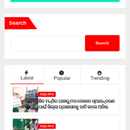
Search
Search
Latest
Popular
Trending
ରାଜ୍ୟ ଖବର
ଶିବ ମନ୍ଦିର ପାଖରୁ ମଦ ଦୋକାନ ସ୍ଥାନାନ୍ତରଣ
ପାଇଁ ଜିଲ୍ଲା ପ୍ରଶାସନକୁ ଦାବି କଲେ ଅନିଲ
ରାଜ୍ୟ ଖବର