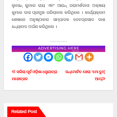
ଲୁସେନ୍ କୁମାର ରାୟ ଏବଂ ଆଇନ୍ ପରାମର୍ଶଦାତା ଅକ୍ଷୟ
କୁମାର ଦାସ ପ୍ରମୁଖ ପରିଚାଳନା କରିଥିଲେ । କାର୍ଯ୍ୟକ୍ରମ
ଶେଷରେ ଅନୁଷ୍ଠାନର ସମ୍ପାଦକ ଦେବପ୍ରସାଦ ଦାଶ
ଧନ୍ୟବାଦ ଅର୍ପଣ କରିଥିଲେ ।
Advertisement
Post
ସରିଲା ପୂର୍ବ ଓଡ଼ିଶା ଧନୁଯାତ୍ରା
ଉନ୍ମୋଚିତ ହେଲା ‘ମୋ ବୁଥ୍’
ମହୋତ୍ସବ
ଆପ୍
navigation
Related Post