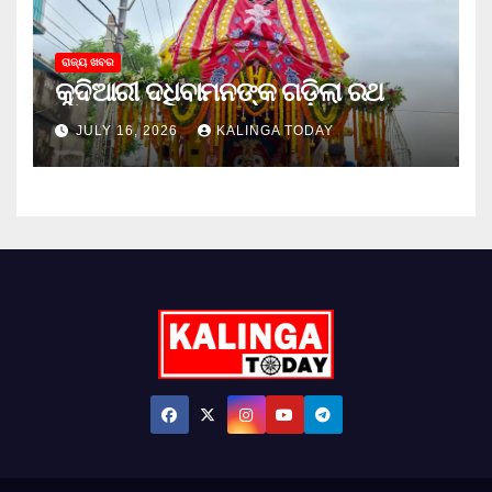
ରାଜ୍ୟ ଖବର
କୁଦିଆରୀ ଦଧିବାମନଙ୍କ ଗଡ଼ିଲା ରଥ
JULY 16, 2026
KALINGA TODAY