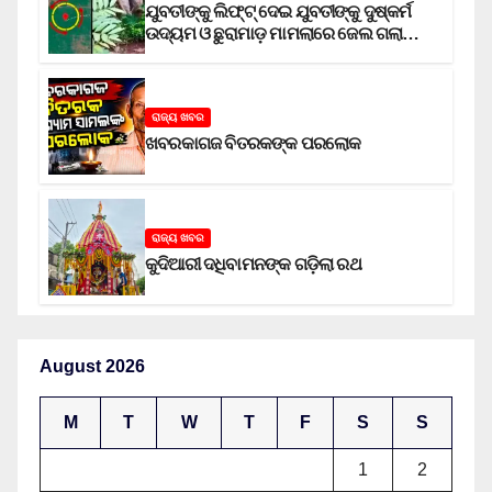
ଯୁବତୀଙ୍କୁ ଲିଫ୍‌ଟ୍‌ ଦେଇ ଯୁବତୀଙ୍କୁ ଦୁଷ୍କର୍ମ
ଉଦ୍ୟମ ଓ ଛୁରାମାଡ଼ ମାମଲାରେ ଜେଲ ଗଲା
ଅଭିଯୁକ୍ତ
ରାଜ୍ୟ ଖବର
ଖବରକାଗଜ ବିତରକଙ୍କ ପରଲୋକ
ରାଜ୍ୟ ଖବର
କୁଦିଆରୀ ଦଧିବାମନଙ୍କ ଗଡ଼ିଲା ରଥ
August 2026
M
T
W
T
F
S
S
1
2