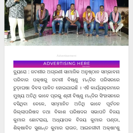
Advertisement
ବ୍ୟୁରୋ : ଜଟଣୀର ଅଗ୍ରଣୀ ସାମାଜିକ ଅନୁଷ୍ଠାନ ସମ୍ଭାବନା
ପରିବାର ପକ୍ଷରୁ ଜଟଣୀ ବିଷ୍ଣୁ ମନ୍ଦିର ପରିସରରେ
ଚୁଡ଼ାଘଷା ଦିବସ ପାଳିତ ହୋଇଯାଇଛି । ଏହି କାର୍ଯ୍ୟକ୍ରମରେ
ମୁଖ୍ୟ ଅତିଥି ଭାବେ ପ୍ରଭୁ ଶ୍ରୀ ବିଷ୍ଣୁ ମନ୍ଦିର ସିଂହାସନରେ
ବସିଥିବା ବେଳେ, ସମ୍ମାନିତ ଅତିଥି ଭାବେ ପୂର୍ବତନ
ଜିଲ୍ଲାପରିଷଦ ତଥା ବିକାଶ ପରିଷଦର ସଭାପତି ବିଜୟ
କୁମାର ଛୋଟରାୟ, ଅଧ୍ୟାପକ ବିଜୟ କୁମାର ପଣ୍ଡା,
ଶିକ୍ଷାବିତ ସୁଶାନ୍ତ କୁମାର ରାଉତ, ଆଇନଜୀବୀ ଅକ୍ଷାଂଶୁ