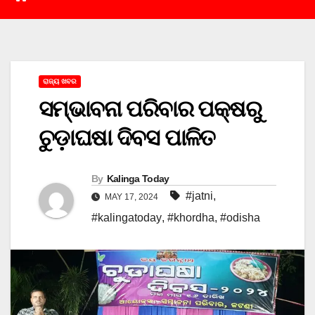
ରାଜ୍ୟ ଖବର
ସମ୍ଭାବନା ପରିବାର ପକ୍ଷରୁ
ଚୁଡ଼ାଘଷା ଦିବସ ପାଳିତ
By
Kalinga Today
#jatni
,
MAY 17, 2024
#kalingatoday
,
#khordha
,
#odisha