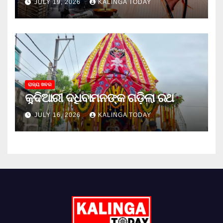
JULY 19, 2026
KALINGA TODAY
ରାଜ୍ୟ ଖବର
କୁଦିଆରୀ ଦଧିବାମନଙ୍କ ଗଡ଼ିଲା ରଥ
JULY 16, 2026
KALINGA TODAY