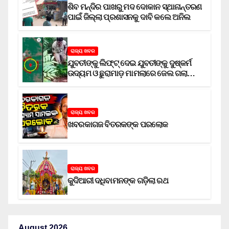
ଶିବ ମନ୍ଦିର ପାଖରୁ ମଦ ଦୋକାନ ସ୍ଥାନାନ୍ତରଣ
ପାଇଁ ଜିଲ୍ଲା ପ୍ରଶାସନକୁ ଦାବି କଲେ ଅନିଲ
ରାଜ୍ୟ ଖବର
ଯୁବତୀଙ୍କୁ ଲିଫ୍‌ଟ୍‌ ଦେଇ ଯୁବତୀଙ୍କୁ ଦୁଷ୍କର୍ମ
ଉଦ୍ୟମ ଓ ଛୁରାମାଡ଼ ମାମଲାରେ ଜେଲ ଗଲା
ଅଭିଯୁକ୍ତ
ରାଜ୍ୟ ଖବର
ଖବରକାଗଜ ବିତରକଙ୍କ ପରଲୋକ
ରାଜ୍ୟ ଖବର
କୁଦିଆରୀ ଦଧିବାମନଙ୍କ ଗଡ଼ିଲା ରଥ
August 2026