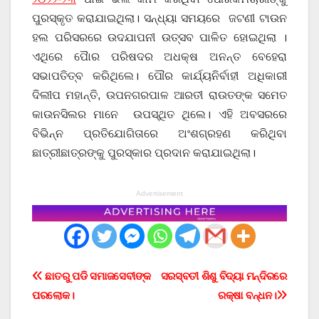
ପୁରସ୍କୃତ କରାଯାଇଥିଲା। ସନ୍ଧ୍ୟା ସମୟରେ ଜଟଣୀ ଟାଉନ
ହଲ ପରିସରରେ ଉଦଯାପନୀ ଉତ୍ସବ ପାଳିତ ହୋଇଥିଲା ।
ଏଥିରେ ପୋୖର ପରିଷଦର ଅଧକ୍ଷ ଅନନ୍ତ ବେହେରା
ସଭାପତିତ୍ବ କରିଥିଲେ। ପୌର କାର୍ଯ୍ୟନିର୍ବାହୀ ଅଧିକାରୀ
ଦିଲୀପ ମହାନ୍ତି, ଉପନଗରପାଳ ଆରତୀ ରାଉତଙ୍କ ସମେତ
କାଉନସିଲର ମାନେ ଉପସ୍ଥିତ ଥିଲେ। ଏହି ଅବସରରେ
ବିଭିନ୍ନ ପ୍ରତିଯୋଗିତାରେ ଅଂଶଗ୍ରହଣ କରିଥିବା
ଛାତ୍ରୀଛାତ୍ରଙ୍କୁ ପୁରସ୍କାର ପ୍ରଦାନ କରାଯାଇଥିଲା।
Advertisement
Post
ଛାତରୁ ପଡି ସମାଜସେବୀଙ୍କ
ସରସ୍ବତୀ ଶିଶୁ ବିଦ୍ୟା ମନ୍ଦିରରେ
ପରଲୋକ।
ରକ୍ଷା ବନ୍ଧନ।
navigation