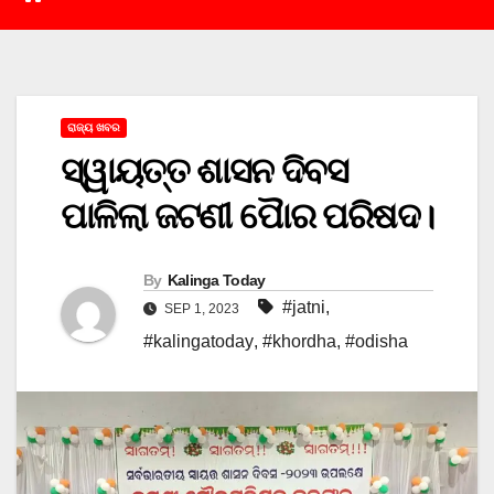
ରାଜ୍ୟ ଖବର
ସ୍ୱାୟତ୍ତ ଶାସନ ଦିବସ
ପାଳିଲା ଜଟଣୀ ପୋୖର ପରିଷଦ।
By
Kalinga Today
#jatni
,
SEP 1, 2023
#kalingatoday
,
#khordha
,
#odisha