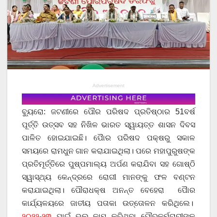
Advertisement
ବ୍ୟୁରୋ: ଜଟଣୀରେ ପୌର ପରିଷଦ ପ୍ରତିଷ୍ଠାର 51ବର୍ଷ
ପୂର୍ତ୍ତି ଉତ୍ସବ ସହ ନିଖିଳ ଭାରତ ସ୍ୱାୟତ୍ତ ଶାସନ ଦିବସ
ପାଳିତ ହୋଇଯାଇଛି। ପୋୖର ପରିଷଦ ପକ୍ଷରୁ ସକାଳ
ସମୟରେ ରାମଧୁନ ଗାନ କରାଯାଇଥିଲା। ପରେ ମହାପୁରୁଷଙ୍କ
ପ୍ରତିମୂର୍ତ୍ତିରେ ପୁଷ୍ପମାଲ୍ୟ ଅର୍ପଣ କରାଯିବା ସହ ଗୋଷ୍ଠି
ସ୍ୱାସ୍ଥ୍ୟ କେନ୍ଦ୍ରରେ ରୋଗୀ ମାନଙ୍କୁ ଫଳ ବଣ୍ଟନ
କରାଯାଇଥିଲା। ପୌରାଧକ୍ଷ ଅନନ୍ତ ବେହେରା ପୋୖର
କାର୍ଯ୍ୟଳୟରେ ଜାତୀୟ ପତାକା ଉତ୍ତୋଳନ କରିଥିଲେ।
୨୦୨୨-୨୩
ପାଇଁ ଭଲ କାମ କରିଥିବା ପୌରକର୍ମଚାରୀଙ୍କୁ