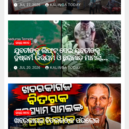
ଦାବି କଲେ ଅନିଲ
JUL 27, 2026
KALINGA TODAY
ରାଜ୍ୟ ଖବର
ଯୁବତୀଙ୍କୁ ଲିଫ୍‌ଟ୍‌ ଦେଇ ଯୁବତୀଙ୍କୁ
ଦୁଷ୍କର୍ମ ଉଦ୍ୟମ ଓ ଛୁରାମାଡ଼ ମାମଲାରେ
ଜେଲ ଗଲା ଅଭିଯୁକ୍ତ
JUL 20, 2026
KALINGA TODAY
ରାଜ୍ୟ ଖବର
ଖବରକାଗଜ ବିତରକଙ୍କ ପରଲୋକ