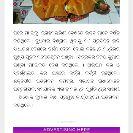
ପରେ ମା’ଙ୍କୁ ବ୍ରାହ୍ମଚାରିଣୀ ବେଶରେ ଭକ୍ତ ମାନେ ଦର୍ଶନ
କରିଥିଲେ। ବୁଧବାର ବିଶ୍ରାମ ଥିବାରୁ ମା’ ପ୍ରତିଦିନ ଭଳି
ସାଧାରଣ ବେଶରେ ଦର୍ଶନ ଦେବେ ବୋଲି କହିଛନ୍ତି ମନ୍ଦିରର
ମୁଖ୍ୟ ପୂଜକ ମନୋରଞ୍ଜନ ପଣ୍ଡା । ଚିତ୍ରକର ବିଜୟ କୁମାର
ପଣ୍ଡା ମା’ଙ୍କର ବେଶ କରିଥିଲେ । ଅଭିରାମ କର ଓ
ସ୍ଵର୍ଣ୍ଣଲତା କର ଯଜ୍ଞରେ କର୍ତ୍ତା କର୍ତ୍ତୀ ରହିଥିଲେ।
ଶକ୍ତିପୀଠ ପରିଚାଳନା କମିଟିର, ସଭାପତି ରାଧାମୋହନ
ପଟ୍ଟନାୟକ, ସମ୍ପାଦକ ଏଲ ଡ଼ି ମହାନ୍ତି, ପୂର୍ଣଚନ୍ଦ୍ର ସାହାଣୀ
, ଅଶୋକ କୁମାର ଦାଶ ପ୍ରମୁଖ କାର୍ଯ୍ୟକ୍ରମ ପରିଚାଳନା
କରିଥିଲେ।
Advertisement