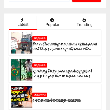
Latest
Popular
Trending
ରାଜ୍ୟ ଖବର
ଶିବ ମନ୍ଦିର ପାଖରୁ ମଦ ଦୋକାନ ସ୍ଥାନାନ୍ତରଣ
ପାଇଁ ଜିଲ୍ଲା ପ୍ରଶାସନକୁ ଦାବି କଲେ ଅନିଲ
ରାଜ୍ୟ ଖବର
ଯୁବତୀଙ୍କୁ ଲିଫ୍‌ଟ୍‌ ଦେଇ ଯୁବତୀଙ୍କୁ ଦୁଷ୍କର୍ମ
ଉଦ୍ୟମ ଓ ଛୁରାମାଡ଼ ମାମଲାରେ ଜେଲ ଗଲା
ଅଭିଯୁକ୍ତ
ରାଜ୍ୟ ଖବର
ଖବରକାଗଜ ବିତରକଙ୍କ ପରଲୋକ