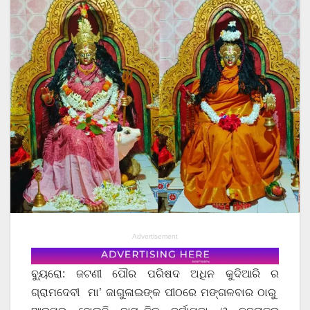
Advertisement
ବ୍ୟୁରୋ: ଜଟଣୀ ପୌର ପରିଷଦ ଅଧିନ କୁଦିଆରି ର
ଗ୍ରାମଦେବୀ ମା’ ଜାଗୁଳାଇଙ୍କ ପୀଠରେ ମଙ୍ଗଳବାର ଠାରୁ