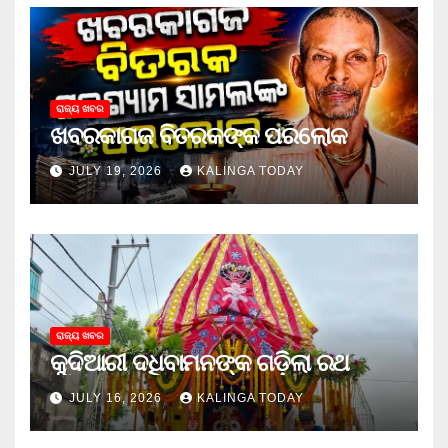
ରାଜ୍ୟ ଖବର
ଖବରକାଗଜ ବିତରକଙ୍କ ପରଲୋକ
JULY 19, 2026
KALINGA TODAY
ରାଜ୍ୟ ଖବର
କୁଦିଆରୀ ଦଧିବାମନଙ୍କ ଗଡ଼ିଲା ରଥ
JULY 16, 2026
KALINGA TODAY