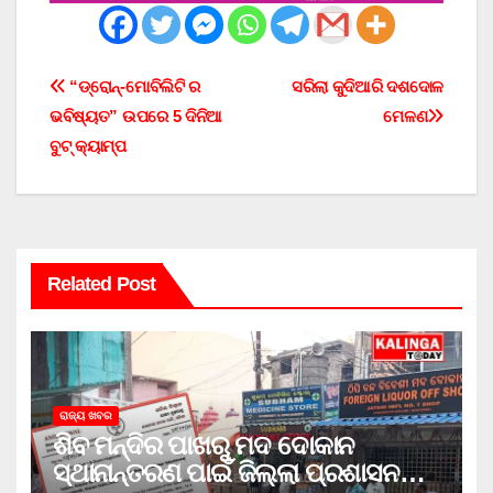
Post
“ଡ୍ରୋନ୍-ମୋବିଲିଟି ର
ସରିଲା କୁଦିଆରି ଦଶଦୋଳ
ଭବିଷ୍ୟତ” ଉପରେ 5 ଦିନିଆ
ମେଳଣ
navigation
ବୁଟ୍ କ୍ୟାମ୍ପ
Related Post
ରାଜ୍ୟ ଖବର
ଶିବ ମନ୍ଦିର ପାଖରୁ ମଦ ଦୋକାନ
ସ୍ଥାନାନ୍ତରଣ ପାଇଁ ଜିଲ୍ଲା ପ୍ରଶାସନକୁ