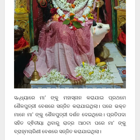
ସନ୍ଧ୍ୟାରେ ମା’ ଙ୍କୁ ମହାସ୍ନାନ କରାଯାଇ ପ୍ରଥମେ
ଶୈଳପୁତ୍ରୀ ବେଶରେ ସଜ୍ଜିତ କରାଯାଇଥିଲା। ପରେ ଭକ୍ତ
ମାନେ ମା’ ଙ୍କୁ ଶୈଳପୁତ୍ରୀ ଦର୍ଶନ ଦେଇଥିଲେ। ପ୍ରତିପଦା
ସହିତ ଦ୍ଵିତୀୟା ଥିବାରୁ ରାତ୍ର ଆଠଟା ପରେ ମା’ ଙ୍କୁ
ବ୍ରାହ୍ମଚାରିଣୀ ବେଶରେ ସଜ୍ଜିତ କରାଯାଇଥିଲା।