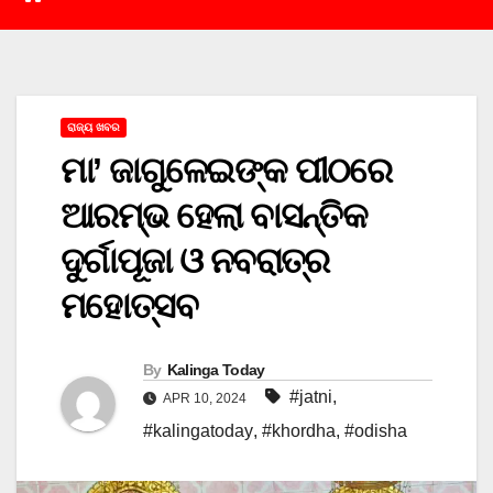
ରାଜ୍ୟ ଖବର
ମା’ ଜାଗୁଳେଇଙ୍କ ପୀଠରେ
ଆରମ୍ଭ ହେଲା ବାସନ୍ତିକ
ଦୁର୍ଗାପୂଜା ଓ ନବରାତ୍ର
ମହୋତ୍ସବ
By
Kalinga Today
#jatni
,
APR 10, 2024
#kalingatoday
,
#khordha
,
#odisha