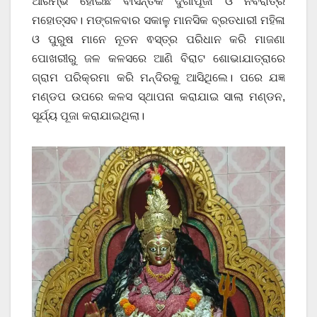
ଆରମ୍ଭ ହୋଇଛି ବାସନ୍ତିକ ଦୁର୍ଗାପୂଜା ଓ ନବରାତ୍ର
ମହୋତ୍ସବ। ମଙ୍ଗଳବାର ସକାଳୁ ମାନସିକ ବ୍ରତଧାରୀ ମହିଳା
ଓ ପୁରୁଷ ମାନେ ନୂତନ ଵସ୍ତ୍ର ପରିଧାନ କରି ମାଜଣା
ପୋଖରୀରୁ ଜଳ କଳସରେ ଆଣି ବିରାଟ ଶୋଭାଯାତ୍ରାରେ
ଗ୍ରାମ ପରିକ୍ରମା କରି ମନ୍ଦିରକୁ ଆସିଥିଲେ। ପରେ ଯଜ୍ଞ
ମଣ୍ଡପ ଉପରେ କଳସ ସ୍ଥାପନା କରାଯାଇ ସାଲା ମଣ୍ଡନ,
ସୂର୍ଯ୍ୟ ପୂଜା କରାଯାଇଥିଲା।