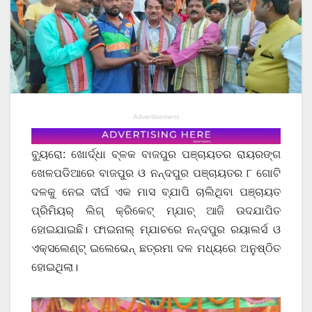
Advertisement
ବ୍ୟୁରୋ: ଖୋର୍ଦ୍ଧା ବ୍ଳକ ବାଜପୁର ପଞ୍ଚାୟତର ରାୟରଙ୍ଗ
ଖେଳପଡିଆରେ ବାଜପୁର ଓ ନନ୍ଦପୁର ପଞ୍ଚାୟତର ୮ ଗୋଟି
ଦଳକୁ ନେଇ ଦୀର୍ଘ ଏକ ମାସ ବ୍ଯାପି ଚାଲିଥିବା ପଞ୍ଚାୟତ
ପ୍ରିମିୟର୍ ଲିଗ୍ କ୍ରିକେଟ୍ ମ୍ଯାଚ୍ ଆଜି ଉଦଯାପିତ
ହୋଇଯାଇଛି। ଫାଇନାଲ୍ ମ୍ଯାଚରେ ନନ୍ଦପୁର ରୟାଲର୍ସ ଓ
ଏକ୍ସଲେଣ୍ଟ୍ ଇଲେଭେନ୍ ଛତ୍ରମା ଦଳ ମଧ୍ୟରେ ଅନୁଷ୍ଠିତ
ହୋଇଥିଲା।