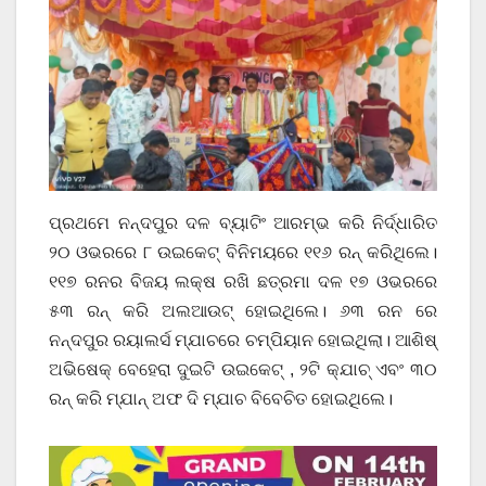
ପ୍ରଥମେ ନନ୍ଦପୁର ଦଳ ବ୍ୟାଟିଂ ଆରମ୍ଭ କରି ନିର୍ଦ୍ଧାରିତ
୨୦ ଓଭରରେ ୮ ଉଇକେଟ୍ ବିନିମୟରେ ୧୧୬ ରନ୍ କରିଥିଲେ।
୧୧୭ ରନର ବିଜୟ ଲକ୍ଷ ରଖି ଛତ୍ରମା ଦଳ ୧୭ ଓଭରରେ
୫୩ ରନ୍ କରି ଅଲଆଉଟ୍ ହୋଇଥିଲେ। ୬୩ ରନ ରେ
ନନ୍ଦପୁର ରୟାଲର୍ସ ମ୍ଯାଚରେ ଚମ୍ପିୟାନ ହୋଇଥିଲା। ଆଶିଷ୍
ଅଭିଷେକ୍ ବେହେରା ଦୁଇଟି ଉଇକେଟ୍ , ୨ଟି କ୍ଯାଚ୍ ଏବଂ ୩୦
ରନ୍ କରି ମ୍ଯାନ୍ ଅଫ ଦି ମ୍ଯାଚ ବିବେଚିତ ହୋଇଥିଲେ।