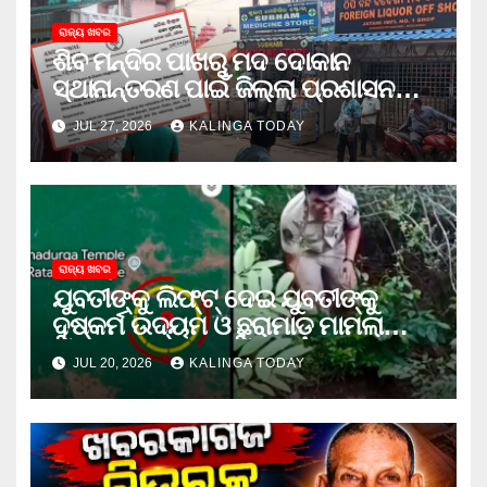
ରାଜ୍ୟ ଖବର
ଶିବ ମନ୍ଦିର ପାଖରୁ ମଦ ଦୋକାନ
ସ୍ଥାନାନ୍ତରଣ ପାଇଁ ଜିଲ୍ଲା ପ୍ରଶାସନକୁ
ଦାବି କଲେ ଅନିଲ
JUL 27, 2026
KALINGA TODAY
ରାଜ୍ୟ ଖବର
ଯୁବତୀଙ୍କୁ ଲିଫ୍‌ଟ୍‌ ଦେଇ ଯୁବତୀଙ୍କୁ
ଦୁଷ୍କର୍ମ ଉଦ୍ୟମ ଓ ଛୁରାମାଡ଼ ମାମଲାରେ
ଜେଲ ଗଲା ଅଭିଯୁକ୍ତ
JUL 20, 2026
KALINGA TODAY