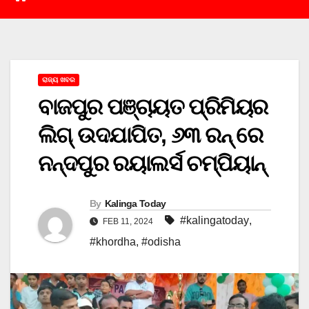
ରାଜ୍ୟ ଖବର
ବାଜପୁର ପଞ୍ଚାୟତ ପ୍ରିମିୟର
ଲିଗ୍ ଉଦଯାପିତ, ୬୩ ରନ୍ ରେ
ନନ୍ଦପୁର ରୟାଲର୍ସ ଚମ୍ପିୟାନ୍
By
Kalinga Today
#kalingatoday
,
FEB 11, 2024
#khordha
,
#odisha