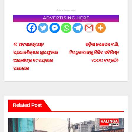
Advertisement
Post
ଅବସରପ୍ରାପ୍ତ
ବଢ଼ିଲା ପେନସନ ରାଶି,
ପ୍ରଧାନଶିକ୍ଷକ ଜୁଲଫୁକାର
ହିତାଧିକାରୀଙ୍କୁ ମିଳିବ ସର୍ବନିମ୍ନ
navigation
ଅଲ୍ଲୀଙ୍କ ୭୯ ବୟସରେ
୧୦୦୦ ଟଙ୍କା
ପରଲୋକ
Related Post