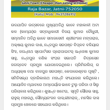
ଉଦଯାପିତ ଉତ୍ସବରେ ମୁଖ୍ୟଅତିଥି ଭାବେ ମହାକାଳୀ ଅଟା
କଳ (କାମ୍ଯା)ର ସତ୍ବାଧିକାରୀ ବିଜୟ କୁମାର ଚୌଧୁରୀ,
ସମ୍ମାନିତ ଅତିଥି ଭାବେ ସମାଜସେବୀ ଶ୍ରୀରଂଜନ ମଙ୍ଗରାଜ,
ଅକ୍ଷୟ କୁମାର ଦାଶ, ନନ୍ଦପୁର ସରପଞ୍ଚ ବିପ୍ଳବ ବଳିୟାର
ସିଂହ, ଜଗନ୍ନାଥ ସ୍ପୋର୍ଟସର ପ୍ରୋପାଇଟର୍ ସନ୍ତୋଷ କୁମାର
ସାହୁ, ନନ୍ଦପୁର ବଣିକ ସଂଘର ସଭାପତି ଚିତ୍ରସେନ
ଜଗଦ୍ଦେବ ପ୍ରମୁଖ ଯୋଗଦେଇଥିଲେ। ପ୍ରିମିରଲିଗ୍ ର
ଅଧ୍ୟକ୍ଷ ତଥା ବାଜପୁର ସରପଞ୍ଚ, କେଦାରେଶ୍ବର ପୃଷ୍ଟି ,
ସମିତିସଭ୍ଯ ଦ୍ବାରିକାନାଥ ମହାନ୍ତି ସଂଯୋଜନା କରିଥିଲେ।
ଆୟୋଜିତ ମ୍ଯାଚରେ ଅମ୍ପେର୍ୟାସ ଭାବେ ଟୁଲୁ ପରିଡା ଓ ସିଲୁ
ପରିଚାଳନା କରିଥିଲେ। ଶୁସାନ୍ତ ଖଟେଇ, ସ୍ମୃତି ସୌରଭ ସାହୁ,
ରାହୁଲ୍ ମହାରଥି, ସୌମ୍ୟରଂଜନ ଦାସ,ଭୀମରାଜ୍ , ମନସିଜ ଦାସ
ପ୍ରମୁଖ ଖେଳରେ ସହଯୋଗ କରିଥିଲେ।