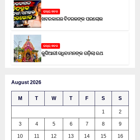
ରାଜ୍ୟ ଖବର
ଖବରକାଗଜ ବିତରକଙ୍କ ପରଲୋକ
ରାଜ୍ୟ ଖବର
କୁଦିଆରୀ ଦଧିବାମନଙ୍କ ଗଡ଼ିଲା ରଥ
August 2026
M
T
W
T
F
S
S
1
2
3
4
5
6
7
8
9
10
11
12
13
14
15
16