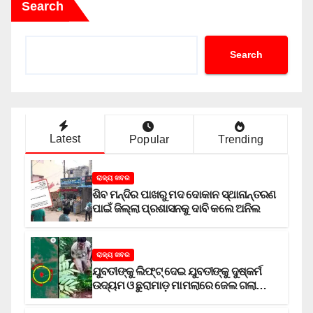
Search
Search
Latest
Popular
Trending
ରାଜ୍ୟ ଖବର
ଶିବ ମନ୍ଦିର ପାଖରୁ ମଦ ଦୋକାନ ସ୍ଥାନାନ୍ତରଣ
ପାଇଁ ଜିଲ୍ଲା ପ୍ରଶାସନକୁ ଦାବି କଲେ ଅନିଲ
ରାଜ୍ୟ ଖବର
ଯୁବତୀଙ୍କୁ ଲିଫ୍‌ଟ୍‌ ଦେଇ ଯୁବତୀଙ୍କୁ ଦୁଷ୍କର୍ମ
ଉଦ୍ୟମ ଓ ଛୁରାମାଡ଼ ମାମଲାରେ ଜେଲ ଗଲା
ଅଭିଯୁକ୍ତ