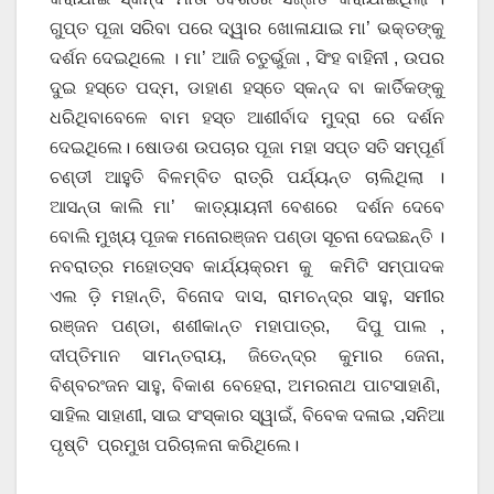
ଗୁପ୍ତ ପୂଜା ସରିବା ପରେ ଦ୍ୱାର ଖୋଳାଯାଇ ମା’ ଭକ୍ତଙ୍କୁ
ଦର୍ଶନ ଦେଇଥିଲେ । ମା’ ଆଜି ଚତୁର୍ଭୁଜା , ସିଂହ ବାହିନୀ , ଉପର
ଦୁଇ ହସ୍ତେ ପଦ୍ମ, ଡାହାଣ ହସ୍ତେ ସ୍କନ୍ଦ ବା କାର୍ତିକଙ୍କୁ
ଧରିଥିବାବେଳେ ବାମ ହସ୍ତ ଆଶୀର୍ବାଦ ମୁଦ୍ରା ରେ ଦର୍ଶନ
ଦେଇଥିଲେ। ଷୋଡଶ ଉପଚାର ପୂଜା ମହା ସପ୍ତ ସତି ସମ୍ପୂର୍ଣ
ଚଣ୍ଡୀ ଆହୁତି ବିଳମ୍ବିତ ରାତ୍ରି ପର୍ଯ୍ୟନ୍ତ ଚାଲିଥିଲା ।
ଆସନ୍ତା କାଲି ମା’ କାତ୍ୟାୟନୀ ବେଶରେ ଦର୍ଶନ ଦେବେ
ବୋଲି ମୁଖ୍ୟ ପୂଜକ ମନୋରଞ୍ଜନ ପଣ୍ଡା ସୂଚନା ଦେଇଛନ୍ତି ।
ନବରାତ୍ର ମହୋତ୍ସବ କାର୍ଯ୍ୟକ୍ରମ କୁ କମିଟି ସମ୍ପାଦକ
ଏଲ ଡ଼ି ମହାନ୍ତି, ବିନୋଦ ଦାସ, ରାମଚନ୍ଦ୍ର ସାହୁ, ସମୀର
ରଞ୍ଜନ ପଣ୍ଡା, ଶଶୀକାନ୍ତ ମହାପାତ୍ର, ଦିପୁ ପାଲ ,
ଦୀପ୍ତିମାନ ସାମନ୍ତରାୟ, ଜିତେନ୍ଦ୍ର କୁମାର ଜେନା,
ବିଶ୍ବରଂଜନ ସାହୁ, ବିକାଶ ବେହେରା, ଅମରନାଥ ପାଟସାହାଣି,
ସାହିଲ ସାହାଣୀ, ସାଇ ସଂସ୍କାର ସ୍ୱାଇଁ, ବିବେକ ଦଳାଇ ,ସନିଆ
ପୃଷ୍ଟି ପ୍ରମୁଖ ପରିଚାଳନା କରିଥିଲେ।