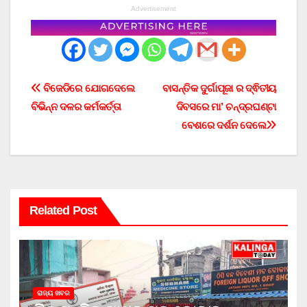
Advertisement
Post
ବିଜେଡିରେ ଯୋଗଦେଲେ
ବାସନ୍ତିକ ଦୁର୍ଗାପୂଜା ର ଦ୍ଵିତୀୟ
ବିଭିନ୍ନ ଦଳର କର୍ମକର୍ତ୍ତା
ଦିବସରେ ମା’ ଚନ୍ଦ୍ରଘଣ୍ଟା
navigation
ବେଶରେ ଦର୍ଶନ ଦେଲେ
Related Post
ରାଜ୍ୟ ଖବର