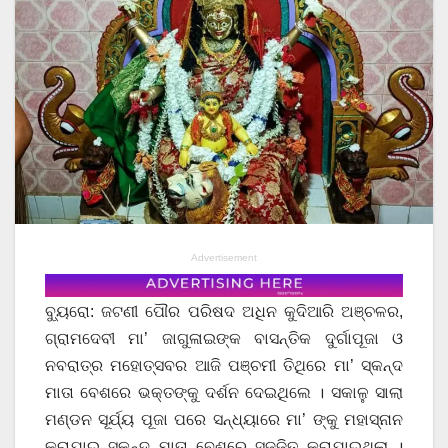
Advertisement
ବ୍ୟୁରୋ: ଜଟଣୀ ପୌର ପରିଷଦ ଅଧିନ କୁଦିଆରି ଅଞ୍ଚଳର,
ଗ୍ରାମଦେବୀ ମା’ ଜାଗୁଳାଇଙ୍କ ବାସନ୍ତିକ ଦୁର୍ଗାପୂଜା ଓ
ନବରାତ୍ର ମହୋତ୍ସବର ଆଜି ପଞ୍ଚମୀ ତିଥିରେ ମା’ ସ୍କନ୍ଦ
ମାତା ବେଶରେ ଭକ୍ତଙ୍କୁ ଦର୍ଶନ ଦେଇଥିଲେ । ସକାଳୁ ସାଲା
ମଣ୍ଡନ ସୂର୍ଯ୍ୟ ପୂଜା ପରେ ସନ୍ଧ୍ୟାରେ ମା’ ଙ୍କୁ ମହାସ୍ନାନ
କରାଯାଇ ସ୍କନ୍ଦ ମାତା ବେଶରେ ସଜ୍ଜିତ କରାଯାଇଥିଲା ।