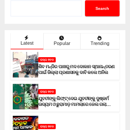
Search
Latest
Popular
Trending
ରାଜ୍ୟ ଖବର
ଶିବ ମନ୍ଦିର ପାଖରୁ ମଦ ଦୋକାନ ସ୍ଥାନାନ୍ତରଣ
ପାଇଁ ଜିଲ୍ଲା ପ୍ରଶାସନକୁ ଦାବି କଲେ ଅନିଲ
ରାଜ୍ୟ ଖବର
ଯୁବତୀଙ୍କୁ ଲିଫ୍‌ଟ୍‌ ଦେଇ ଯୁବତୀଙ୍କୁ ଦୁଷ୍କର୍ମ
ଉଦ୍ୟମ ଓ ଛୁରାମାଡ଼ ମାମଲାରେ ଜେଲ ଗଲା
ଅଭିଯୁକ୍ତ
ରାଜ୍ୟ ଖବର