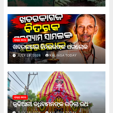
ରାଜ୍ୟ ଖବର
ଖବରକାଗଜ ବିତରକଙ୍କ ପରଲୋକ
JULY 19, 2026
KALINGA TODAY
ରାଜ୍ୟ ଖବର
କୁଦିଆରୀ ଦଧିବାମନଙ୍କ ଗଡ଼ିଲା ରଥ
JULY 16, 2026
KALINGA TODAY