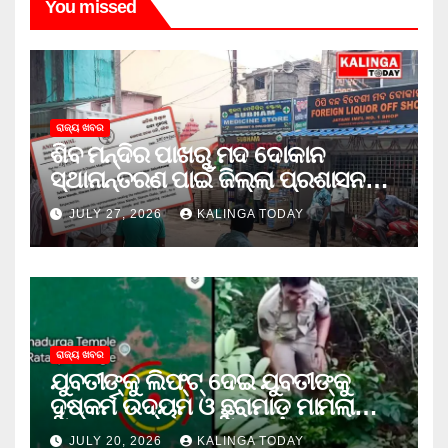
You missed
ରାଜ୍ୟ ଖବର
ଶିବ ମନ୍ଦିର ପାଖରୁ ମଦ ଦୋକାନ
ସ୍ଥାନାନ୍ତରଣ ପାଇଁ ଜିଲ୍ଲା ପ୍ରଶାସନକୁ
ଦାବି କଲେ ଅନିଲ
JULY 27, 2026
KALINGA TODAY
ରାଜ୍ୟ ଖବର
ଯୁବତୀଙ୍କୁ ଲିଫ୍‌ଟ୍‌ ଦେଇ ଯୁବତୀଙ୍କୁ
ଦୁଷ୍କର୍ମ ଉଦ୍ୟମ ଓ ଛୁରାମାଡ଼ ମାମଲାରେ
ଜେଲ ଗଲା ଅଭିଯୁକ୍ତ
JULY 20, 2026
KALINGA TODAY