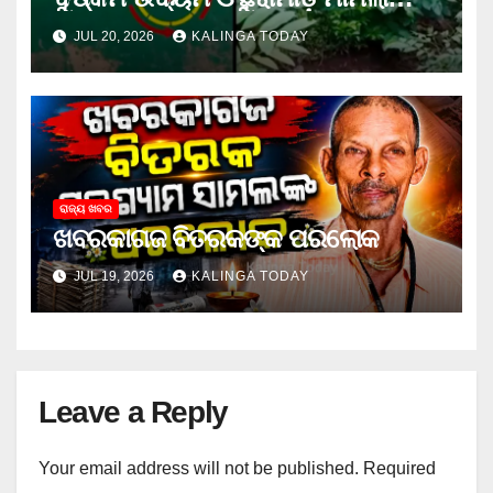
ଜେଲ ଗଲା ଅଭିଯୁକ୍ତ
JUL 20, 2026
KALINGA TODAY
ରାଜ୍ୟ ଖବର
ଖବରକାଗଜ ବିତରକଙ୍କ ପରଲୋକ
JUL 19, 2026
KALINGA TODAY
Leave a Reply
Your email address will not be published.
Required