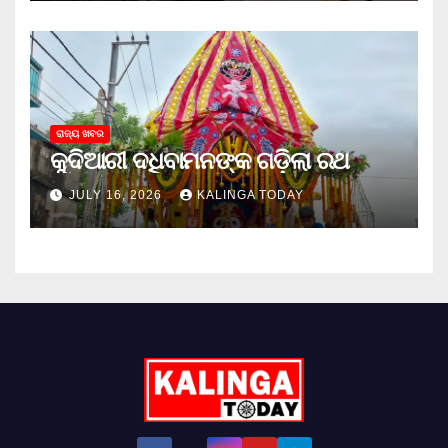
ରାଜ୍ୟ ଖବର
କୁଦିଆରୀ ଦଧିବାମନଙ୍କ ଗଡ଼ିଲା ରଥ
JULY 16, 2026
KALINGA TODAY