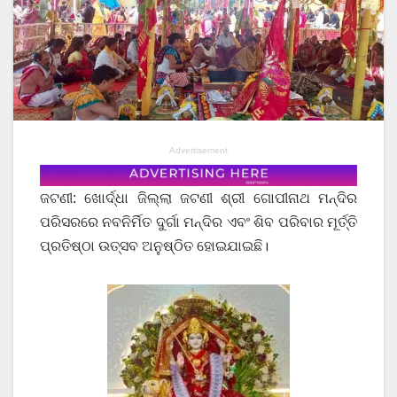
Advertisement
ଜଟଣୀ: ଖୋର୍ଦ୍ଧା ଜିଲ୍ଲା ଜଟଣୀ ଶ୍ରୀ ଗୋପୀନାଥ ମନ୍ଦିର
ପରିସରରେ ନବନିର୍ମିତ ଦୁର୍ଗା ମନ୍ଦିର ଏବଂ ଶିବ ପରିବାର ମୂର୍ତ୍ତି
ପ୍ରତିଷ୍ଠା ଉତ୍ସବ ଅନୁଷ୍ଠିତ ହୋଇଯାଇଛି।