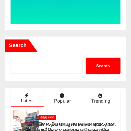
Search
Search
Latest
Popular
Trending
ରାଜ୍ୟ ଖବର
ଶିବ ମନ୍ଦିର ପାଖରୁ ମଦ ଦୋକାନ ସ୍ଥାନାନ୍ତରଣ
ପାଇଁ ଜିଲ୍ଲା ପ୍ରଶାସନକୁ ଦାବି କଲେ ଅନିଲ