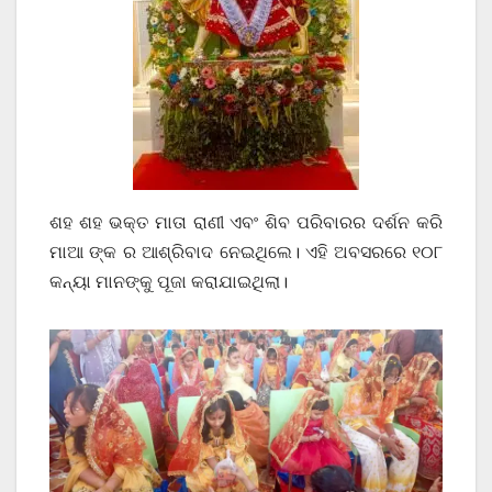
ଶହ ଶହ ଭକ୍ତ ମାତା ରାଣୀ ଏବଂ ଶିବ ପରିବାରର ଦର୍ଶନ କରି
ମାଆ ଙ୍କ ର ଆଶ୍ରିବାଦ ନେଇଥିଲେ। ଏହି ଅବସରରେ ୧୦୮
କନ୍ୟା ମାନଙ୍କୁ ପୂଜା କରାଯାଇଥିଲା।