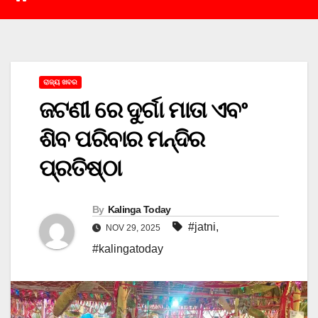
ରାଜ୍ୟ ଖବର
ଜଟଣୀ ରେ ଦୁର୍ଗା ମାତା ଏବଂ
ଶିବ ପରିବାର ମନ୍ଦିର
ପ୍ରତିଷ୍ଠା
By
Kalinga Today
#jatni
,
NOV 29, 2025
#kalingatoday