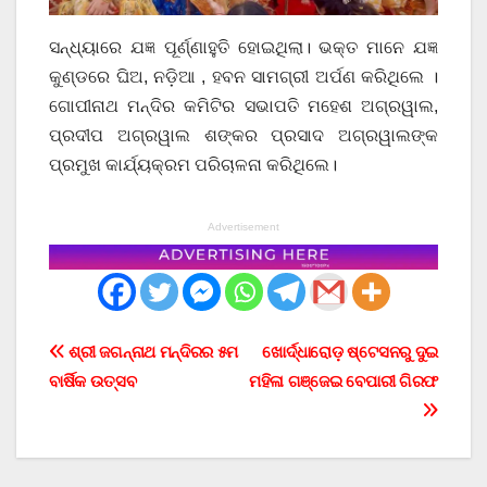
ସନ୍ଧ୍ୟାରେ ଯଜ୍ଞ ପୂର୍ଣ୍ଣାହୁତି ହୋଇଥିଲା। ଭକ୍ତ ମାନେ ଯଜ୍ଞ
କୁଣ୍ଡରେ ଘିଅ, ନଡ଼ିଆ , ହବନ ସାମଗ୍ରୀ ଅର୍ପଣ କରିଥିଲେ ।
ଗୋପୀନାଥ ମନ୍ଦିର କମିଟିର ସଭାପତି ମହେଶ ଅଗ୍ରୱାଲ,
ପ୍ରଦୀପ ଅଗ୍ରୱାଲ ଶଙ୍କର ପ୍ରସାଦ ଅଗ୍ରୱାଲଙ୍କ
ପ୍ରମୁଖ କାର୍ଯ୍ୟକ୍ରମ ପରିଚାଳନା କରିଥିଲେ।
Advertisement
Post
ଶ୍ରୀ ଜଗନ୍ନାଥ ମନ୍ଦିରର ୫ମ
ଖୋର୍ଦ୍ଧାରୋଡ଼ ଷ୍ଟେସନରୁ ଦୁଇ
ବାର୍ଷିକ ଉତ୍ସବ
ମହିଳା ଗଞ୍ଜେଇ ବେପାରୀ ଗିରଫ
navigation