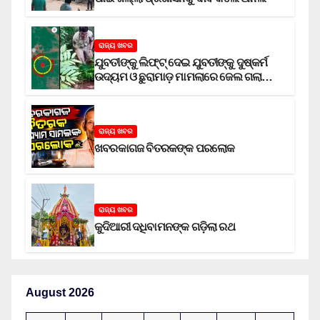
ରାଜ୍ୟ ଖବର
ଯୁବତୀଙ୍କୁ ଲିଫ୍‌ଟ୍‌ ଦେଇ ଯୁବତୀଙ୍କୁ ଦୁଷ୍କର୍ମ
ଉଦ୍ୟମ ଓ ଛୁରାମାଡ଼ ମାମଲାରେ ଜେଲ ଗଲା
ଅଭିଯୁକ୍ତ
ରାଜ୍ୟ ଖବର
ଖବରକାଗଜ ବିତରକଙ୍କ ପରଲୋକ
ରାଜ୍ୟ ଖବର
କୁଦିଆରୀ ଦଧିବାମନଙ୍କ ଗଡ଼ିଲା ରଥ
August 2026