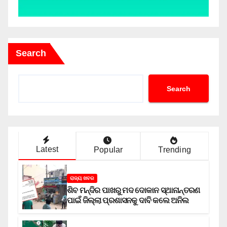
Search
Search
Latest
Popular
Trending
ରାଜ୍ୟ ଖବର
ଶିବ ମନ୍ଦିର ପାଖରୁ ମଦ ଦୋକାନ ସ୍ଥାନାନ୍ତରଣ
ପାଇଁ ଜିଲ୍ଲା ପ୍ରଶାସନକୁ ଦାବି କଲେ ଅନିଲ