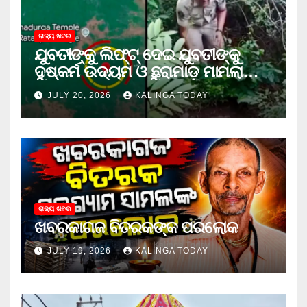
ରାଜ୍ୟ ଖବର
ଯୁବତୀଙ୍କୁ ଲିଫ୍‌ଟ୍‌ ଦେଇ ଯୁବତୀଙ୍କୁ
ଦୁଷ୍କର୍ମ ଉଦ୍ୟମ ଓ ଛୁରାମାଡ଼ ମାମଲାରେ
ଜେଲ ଗଲା ଅଭିଯୁକ୍ତ
JULY 20, 2026
KALINGA TODAY
ରାଜ୍ୟ ଖବର
ଖବରକାଗଜ ବିତରକଙ୍କ ପରଲୋକ
JULY 19, 2026
KALINGA TODAY