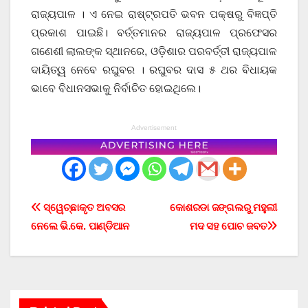
ରାଜ୍ୟପାଳ । ଏ ନେଇ ରାଷ୍ଟ୍ରପତି ଭବନ ପକ୍ଷରୁ ବିଜ୍ଞପ୍ତି
ପ୍ରକାଶ ପାଇଛି। ବର୍ତ୍ତମାନର ରାଜ୍ୟପାଳ ପ୍ରଫେସର
ଗଣେଶୀ ଲାଲଙ୍କ ସ୍ଥାନରେ, ଓଡ଼ିଶାର ପରବର୍ତ୍ତୀ ରାଜ୍ୟପାଳ
ଦାୟିତ୍ୱ ନେବେ ରଘୁବର । ରଘୁବର ଦାସ ୫ ଥର ବିଧାୟକ
ଭାବେ ବିଧାନସଭାକୁ ନିର୍ବାଚିତ ହୋଇଥିଲେ।
Advertisement
Post
ସ୍ୱେଚ୍ଛାକୃତ ଅବସର
କୋଶରଡା ଜଙ୍ଗଲରୁ ମହୁଲୀ
ନେଲେ ଭି.କେ. ପାଣ୍ଡିଆନ
ମଦ ସହ ପୋଚ ଜବତ
navigation