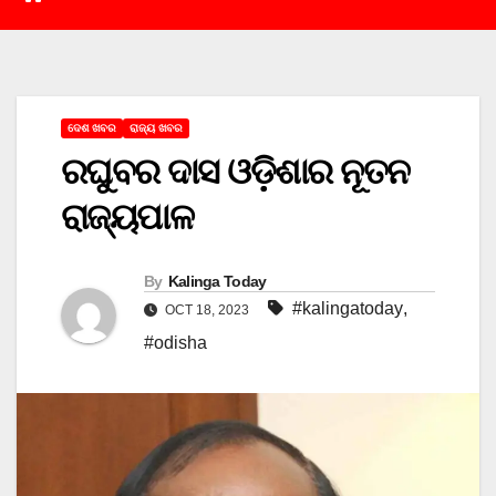
ଦେଶ ଖବର
ରାଜ୍ୟ ଖବର
ରଘୁବର ଦାସ ଓଡ଼ିଶାର ନୂତନ
ରାଜ୍ୟପାଳ
By
Kalinga Today
#kalingatoday
,
OCT 18, 2023
#odisha