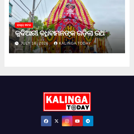
ରାଜ୍ୟ ଖବର
କୁଦିଆରୀ ଦଧିବାମନଙ୍କ ଗଡ଼ିଲା ରଥ
JULY 16, 2026
KALINGA TODAY