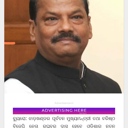
Advertisement
ବ୍ୟୁରୋ: ଝାଡ଼ଖଣ୍ଡର ପୂର୍ବତନ ମୁଖ୍ୟମନ୍ତ୍ରୀ ତଥା ବରିଷ୍ଠ
ବିଜେପି ନେତା ରଘୁବର ଦାସ ହେବେ ଓଡ଼ିଶାର ନୂତନ