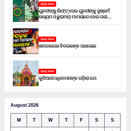
ରାଜ୍ୟ ଖବର
ଯୁବତୀଙ୍କୁ ଲିଫ୍‌ଟ୍‌ ଦେଇ ଯୁବତୀଙ୍କୁ ଦୁଷ୍କର୍ମ
ଉଦ୍ୟମ ଓ ଛୁରାମାଡ଼ ମାମଲାରେ ଜେଲ ଗଲା
ଅଭିଯୁକ୍ତ
ରାଜ୍ୟ ଖବର
ଖବରକାଗଜ ବିତରକଙ୍କ ପରଲୋକ
ରାଜ୍ୟ ଖବର
କୁଦିଆରୀ ଦଧିବାମନଙ୍କ ଗଡ଼ିଲା ରଥ
August 2026
M
T
W
T
F
S
S