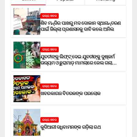
ରାଜ୍ୟ ଖବର
ଶିବ ମନ୍ଦିର ପାଖରୁ ମଦ ଦୋକାନ ସ୍ଥାନାନ୍ତରଣ
ପାଇଁ ଜିଲ୍ଲା ପ୍ରଶାସନକୁ ଦାବି କଲେ ଅନିଲ
ରାଜ୍ୟ ଖବର
ଯୁବତୀଙ୍କୁ ଲିଫ୍‌ଟ୍‌ ଦେଇ ଯୁବତୀଙ୍କୁ ଦୁଷ୍କର୍ମ
ଉଦ୍ୟମ ଓ ଛୁରାମାଡ଼ ମାମଲାରେ ଜେଲ ଗଲା
ଅଭିଯୁକ୍ତ
ରାଜ୍ୟ ଖବର
ଖବରକାଗଜ ବିତରକଙ୍କ ପରଲୋକ
ରାଜ୍ୟ ଖବର
କୁଦିଆରୀ ଦଧିବାମନଙ୍କ ଗଡ଼ିଲା ରଥ