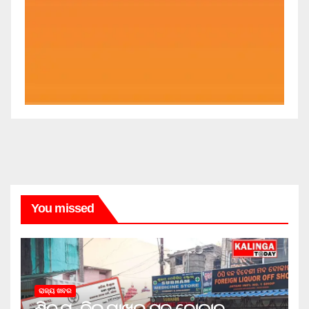
You missed
ରାଜ୍ୟ ଖବର