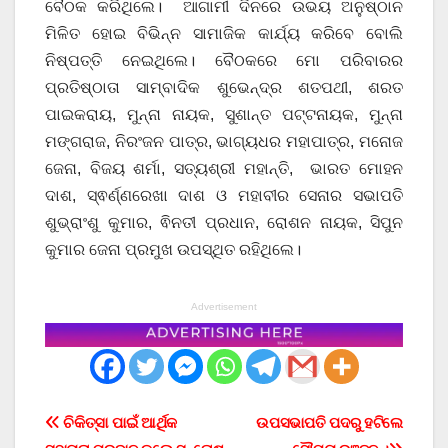
ବୈଠକ କରିଥିଲେ। ଆଗାମୀ ଦିନରେ ଉଭୟ ଅନୁଷ୍ଠାନ
ମିଳିତ ହୋଇ ବିଭିନ୍ନ ସାମାଜିକ କାର୍ଯ୍ୟ କରିବେ ବୋଲି
ନିଷ୍ପତ୍ତି ନେଇଥିଲେ। ବୈଠକରେ ମୋ ପରିବାରର
ପ୍ରତିଷ୍ଠାତା ସାମ୍ବାଦିକ ଶୁଭେନ୍ଦ୍ର ଶତପଥୀ, ଶରତ
ପାଇକରାୟ, ମୁନ୍ନା ନାୟକ, ସୁଶାନ୍ତ ପଟ୍ଟନାୟକ, ମୁନ୍ନା
ମଙ୍ଗରାଜ, ନିରଂଜନ ପାତ୍ର, ଭାଗ୍ୟଧର ମହାପାତ୍ର, ମନୋଜ
ଜେନା, ବିଜୟ ଶର୍ମା, ସତ୍ୟଶ୍ରୀ ମହାନ୍ତି, ଭାରତ ମୋହନ
ଦାଶ, ସ୍ଵର୍ଣ୍ଣରେଖା ଦାଶ ଓ ମହାବୀର ସେନାର ସଭାପତି
ଶୁଭ୍ରାଂଶୁ କୁମାର, ଵିନତୀ ପ୍ରଧାନ, ରୋଶନ ନାୟକ, ସିପୁନ
କୁମାର ଜେନା ପ୍ରମୁଖ ଉପସ୍ଥିତ ରହିଥିଲେ।
Advertisement
Post
ଚିକିତ୍ସା ପାଇଁ ଆର୍ଥିକ
ଉପସଭାପତି ପଦରୁ ହଟିଲେ