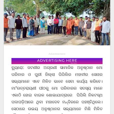
Advertisement
ବ୍ୟୁରୋ: ଜଟଣୀର ଅଗ୍ରଣୀ ସାମାଜିକ ଅନୁଷ୍ଠାନ ମୋ
ପରିବାର ଓ ପୁରୀ ଜିଲ୍ଲା ପିପିଲିର ମହାବୀର ସେନାର
ସଭ୍ୟମାନେ ଏବେ ମିଳିତ ଭାବେ ସେବା କାର୍ଯ୍ୟ କରିବେ।
ମା”ଉତ୍ତରାୟଣୀ ପୀଠରୁ ମୋ ପରିବାରର ସଦସ୍ୟ ମାନେ
ଏକାଠି ହୋଇ ବାଇକ ଶୋଭାଯାତ୍ରାରେ ପିପିଲି ନିକଟସ୍ଥ
ପଦାପଡ଼ିଆରେ ଥିବା ମହାଦେବ ମନ୍ଦିରରେ ପହଞ୍ଚିଥିଲେ।
ସେଠାରେ ଉଭୟ ଅନୁଷ୍ଠାନର ସଭ୍ୟମାନେ ମିଶି ମିଳିତ