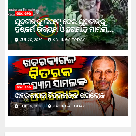
ରାଜ୍ୟ ଖବର
ଯୁବତୀଙ୍କୁ ଲିଫ୍‌ଟ୍‌ ଦେଇ ଯୁବତୀଙ୍କୁ
ଦୁଷ୍କର୍ମ ଉଦ୍ୟମ ଓ ଛୁରାମାଡ଼ ମାମଲାରେ
ଜେଲ ଗଲା ଅଭିଯୁକ୍ତ
JUL 20, 2026
KALINGA TODAY
ରାଜ୍ୟ ଖବର
ଖବରକାଗଜ ବିତରକଙ୍କ ପରଲୋକ
JUL 19, 2026
KALINGA TODAY