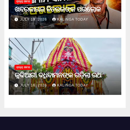
ରାଜ୍ୟ ଖବର
ଖବରକାଗଜ ବିତରକଙ୍କ ପରଲୋକ
JULY 19, 2026
KALINGA TODAY
ରାଜ୍ୟ ଖବର
କୁଦିଆରୀ ଦଧିବାମନଙ୍କ ଗଡ଼ିଲା ରଥ
JULY 16, 2026
KALINGA TODAY