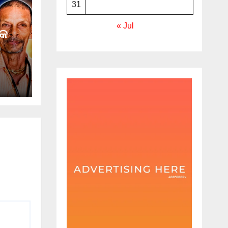
31
« Jul
୍କ