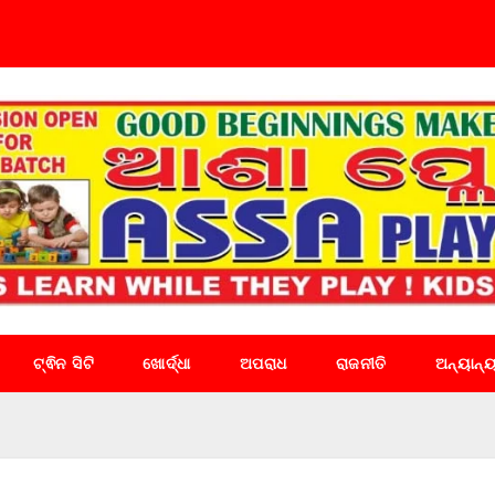
ଟ୍ଵିନ ସିଟି
ଖୋର୍ଦ୍ଧା
ଅପରାଧ
ରାଜନୀତି
ଅନ୍ୟାନ୍