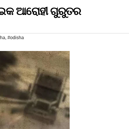
ାଇକ ଆରୋହୀ ଗୁରୁତର
dha
,
#odisha