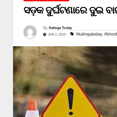
ସଡ଼କ ଦୁର୍ଘଟଣାରେ ଦୁଇ ବ
By
Kalinga Today
#kalingatoday
,
#khor
JUN 1, 2023