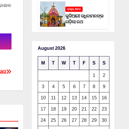
ଢାଶାଳ
ରାଜ୍ୟ ଖବର
କୁଦିଆରୀ ଦଧିବାମନଙ୍କ
ଗଡ଼ିଲା ରଥ
August 2026
M
T
W
T
F
S
S
େନା
1
2
3
4
5
6
7
8
9
10
11
12
13
14
15
16
17
18
19
20
21
22
23
24
25
26
27
28
29
30