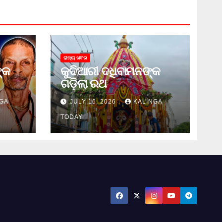
ରାଜ୍ୟ ଖବର
୍କ
କୁଦିଆରୀ ଦଧିବାମନଙ୍କ
ଗଡ଼ିଲା ରଥ
GA
JULY 16, 2026
KALINGA
TODAY