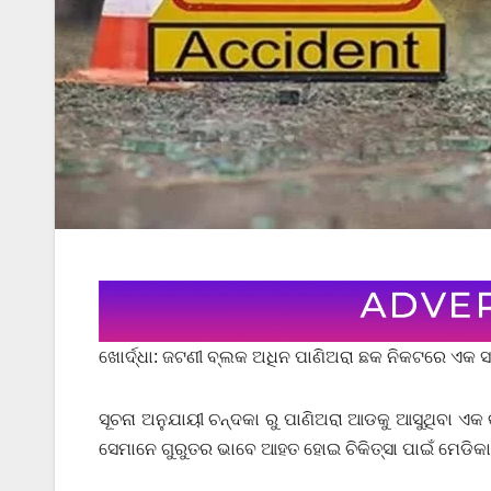
ଖୋର୍ଦ୍ଧା: ଜଟଣୀ ବ୍ଲକ ଅଧିନ ପାଣିଅରା ଛକ ନିକଟରେ ଏକ
ସୂଚନା ଅନୁଯାୟୀ ଚନ୍ଦକା ରୁ ପାଣିଅରା ଆଡକୁ ଆସୁଥିବା 
ସେମାନେ ଗୁରୁତର ଭାବେ ଆହତ ହୋଇ ଚିକିତ୍ସା ପାଇଁ ମେଡିକାଲ