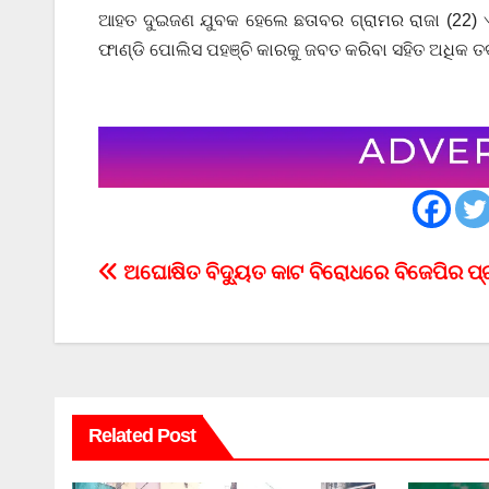
ଆହତ ଦୁଇଜଣ ଯୁବକ ହେଲେ ଛତାବର ଗ୍ରାମର ରାଜା (22) ଏ
ଫାଣ୍ଡି ପୋଲିସ ପହଞ୍ଚି କାରକୁ ଜବତ କରିବା ସହିତ ଅଧିକ ତ
Post
ଅଘୋଷିତ ବିଦ୍ୟୁତ କାଟ ବିରୋଧରେ ବିଜେପିର ପ୍
navigation
Related Post