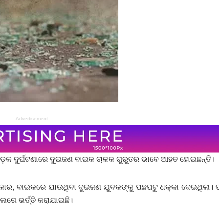
Advertisement
 ସଡ଼କ ଦୁର୍ଘଟଣାରେ ଦୁଇଜଣ ବାଇକ ଚାଳକ ଗୁରୁତର ଭାବେ ଆହତ ହୋଇଛନ୍ତି।
ଏକ କାର, ବାଇକରେ ଯାଉଥିବା ଦୁଇଜଣ ଯୁବକଙ୍କୁ ପଛପଟୁ ଧକ୍କା ଦେଇଥିଲା
ରେ ଭର୍ତ୍ତି କରାଯାଇଛି।