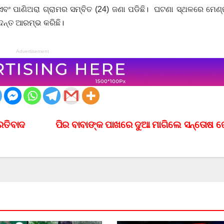
ବଂ ପାଣିଅରା ଗ୍ରାମର ସମ୍ବିତ (24) ଜଣା ପଡିଛି। ଘଟଣା ସ୍ଥଳରେ ମେଣ୍
ଦନ୍ତ ଆରମ୍ଭ କରିଛି।
Advertisement
ରତିବାଦ
ପିର ବାବାଙ୍କ ପାଖରେ ଦୁଆ ମାଗିଲେ ସନ୍ତୋଷ ଜ