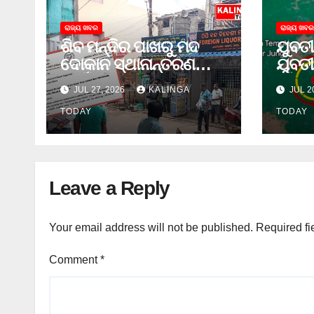
ରାଜ୍ୟ ଖବର
ରାଜ୍ୟ ଖବର
ଶିବ ମନ୍ଦିର ପାଖରୁ ମଦ
ଯୁବତୀ
ଦୋକାନ ସ୍ଥାନାନ୍ତରଣ
ଯୁବତୀ
ପାଇଁ ଜିଲ୍ଲା ପ୍ରଶାସନକୁ
ଓ ଛୁର
JUL 27, 2026
KALINGA
JUL 2
ଦାବି କଲେ ଅନିଲ
ଜେଲ 
TODAY
TODAY
Leave a Reply
Your email address will not be published.
Required fi
Comment
*