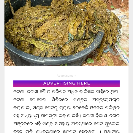
Advertisement
ଜଟଣୀ: ଜଟଣୀ ପୋୖର ପରିଷଦ ଅଧିନ ବାଲିଛକ ସାହିରେ ଥିବା,
ଜଟଣୀ ଗୋସେବା ଶିବିରରେ ଷଣ୍ଢର ଅସ୍ତ୍ରୋପଚାର
କରାଯାଇ, ଷଣ୍ଢ ପେଟରୁ ପ୍ରାୟ ୫୦କେଜି ଓଜନର ପଲିଥିନ
ସହ ଅନ୍ୟାନ୍ୟ ସାମଗ୍ରୀ କଢାଯାଇଛି। ଜଟଣୀ ବିକାଶ ନଗର
ଅଞ୍ଚଳରେ ଏହି ଷଣ୍ଢ ଅସହାୟ ଅବସ୍ଥାରେ ପେଟ ଫୁଲେଇ
ତଳେ ପଡ଼ି ଯନ୍ତ୍ରଣାରେ ଛଟପଟ ହେଉଥିଲା । ସ୍ଥାନୀୟ