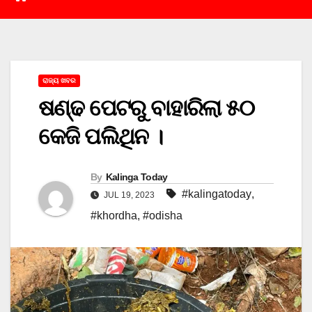
ରାଜ୍ୟ ଖବର
ଷଣ୍ଢ ପେଟରୁ ବାହାରିଲା ୫୦
କେଜି ପଲିଥିନ ।
By
Kalinga Today
#kalingatoday
,
JUL 19, 2023
#khordha
,
#odisha