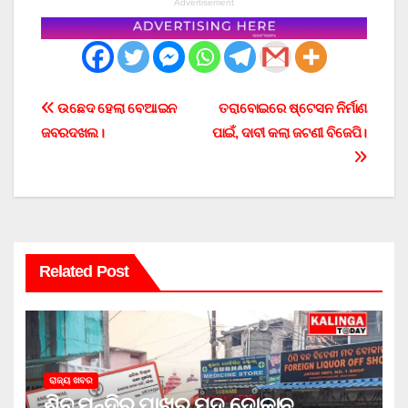
Advertisement
Post
ଉଛେଦ ହେଲା ବେଆଇନ
ତରାବୋଇରେ ଷ୍ଟେସନ ନିର୍ମାଣ
ଜବରଦଖଲ।
ପାଇଁ, ଦାବୀ କଲା ଜଟଣୀ ବିଜେପି।
navigation
Related Post
ରାଜ୍ୟ ଖବର
ଶିବ ମନ୍ଦିର ପାଖରୁ ମଦ ଦୋକାନ