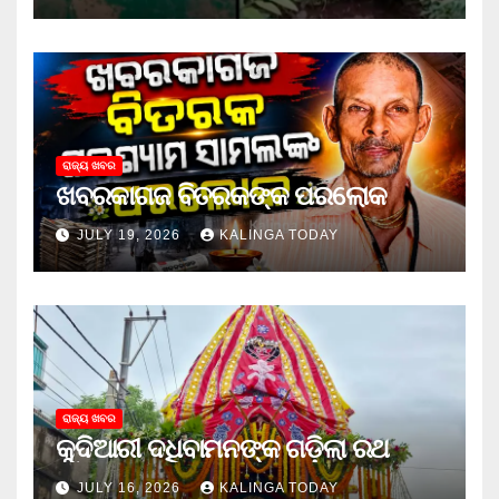
ରାଜ୍ୟ ଖବର
ଖବରକାଗଜ ବିତରକଙ୍କ ପରଲୋକ
JULY 19, 2026
KALINGA TODAY
ରାଜ୍ୟ ଖବର
କୁଦିଆରୀ ଦଧିବାମନଙ୍କ ଗଡ଼ିଲା ରଥ
JULY 16, 2026
KALINGA TODAY