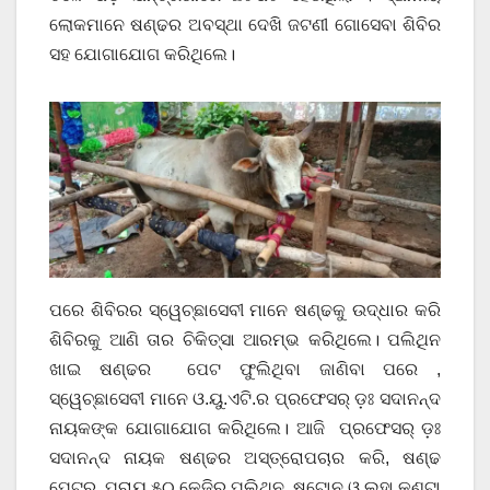
ଲୋକମାନେ ଷଣ୍ଢର ଅବସ୍ଥା ଦେଖି ଜଟଣୀ ଗୋସେବା ଶିବିର
ସହ ଯୋଗାଯୋଗ କରିଥିଲେ।
ପରେ ଶିବିରର ସ୍ୱେଚ୍ଛାସେବୀ ମାନେ ଷଣ୍ଢକୁ ଉଦ୍ଧାର କରି
ଶିବିରକୁ ଆଣି ତାର ଚିକିତ୍ସା ଆରମ୍ଭ କରିଥିଲେ। ପଲିଥିନ
ଖାଇ ଷଣ୍ଢର ପେଟ ଫୁଲିଥିବା ଜାଣିବା ପରେ ,
ସ୍ୱେଚ୍ଛାସେବୀ ମାନେ ଓ.ୟୁ.ଏଟି.ର ପ୍ରଫେସର୍‌ ଡ଼ଃ ସଦାନନ୍ଦ
ନାୟକଙ୍କ ଯୋଗାଯୋଗ କରିଥିଲେ। ଆଜି ପ୍ରଫେସର୍‌ ଡ଼ଃ
ସଦାନନ୍ଦ ନାୟକ ଷଣ୍ଢର ଅସ୍ତ୍ରୋପଚାର କରି, ଷଣ୍ଢ
ପେଟରୁ ପ୍ରାୟ ୫୦ କେଜିର ପଲିଥିନ, ଷ୍ଟୋନ ଓ ଲୁହା କଣ୍ଟା