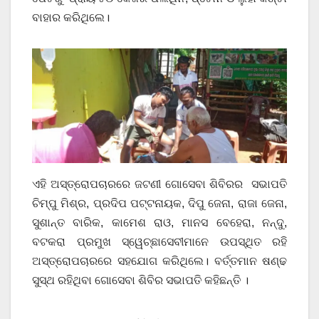
ବାହାର କରିଥିଲେ।
ଏହି ଅସ୍ତ୍ରୋପଚାରରେ ଜଟଣୀ ଗୋସେବା ଶିବିରର ସଭାପତି
ଚିମ୍ପୁ ମିଶ୍ର, ପ୍ରଦିପ ପଟ୍ଟନାୟକ, ଦିପୁ ଜେନା, ରାଜା ଜେନା,
ସୁଶାନ୍ତ ବାରିକ, କାମେଶ ରାଓ, ମାନସ ବେହେରା, ନନ୍ଦୁ,
ବଟକରା ପ୍ରମୁଖ ସ୍ୱେଚ୍ଛାସେବୀମାନେ ଉପସ୍ଥିତ ରହି
ଅସ୍ତ୍ରୋପଚାରରେ ସହଯୋଗ କରିଥିଲେ। ବର୍ତ୍ତମାନ ଷଣ୍ଢ
ସୁସ୍ଥ ରହିଥିବା ଗୋସେବା ଶିବିର ସଭାପତି କହିଛନ୍ତି ।