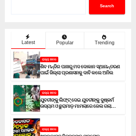
Search
Latest
Popular
Trending
ରାଜ୍ୟ ଖବର
ଶିବ ମନ୍ଦିର ପାଖରୁ ମଦ ଦୋକାନ ସ୍ଥାନାନ୍ତରଣ
ପାଇଁ ଜିଲ୍ଲା ପ୍ରଶାସନକୁ ଦାବି କଲେ ଅନିଲ
ରାଜ୍ୟ ଖବର
ଯୁବତୀଙ୍କୁ ଲିଫ୍‌ଟ୍‌ ଦେଇ ଯୁବତୀଙ୍କୁ ଦୁଷ୍କର୍ମ
ଉଦ୍ୟମ ଓ ଛୁରାମାଡ଼ ମାମଲାରେ ଜେଲ ଗଲା
ଅଭିଯୁକ୍ତ
ରାଜ୍ୟ ଖବର