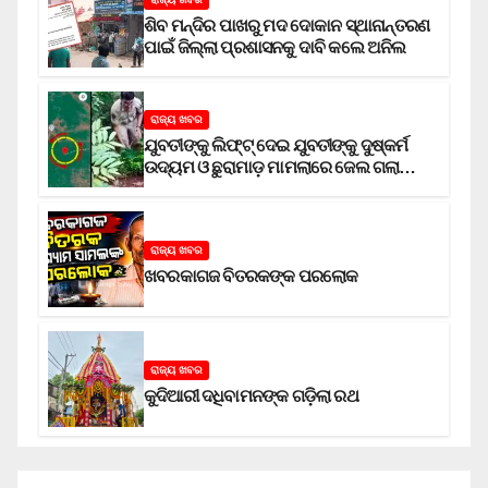
ଶିବ ମନ୍ଦିର ପାଖରୁ ମଦ ଦୋକାନ ସ୍ଥାନାନ୍ତରଣ
ପାଇଁ ଜିଲ୍ଲା ପ୍ରଶାସନକୁ ଦାବି କଲେ ଅନିଲ
ରାଜ୍ୟ ଖବର
ଯୁବତୀଙ୍କୁ ଲିଫ୍‌ଟ୍‌ ଦେଇ ଯୁବତୀଙ୍କୁ ଦୁଷ୍କର୍ମ
ଉଦ୍ୟମ ଓ ଛୁରାମାଡ଼ ମାମଲାରେ ଜେଲ ଗଲା
ଅଭିଯୁକ୍ତ
ରାଜ୍ୟ ଖବର
ଖବରକାଗଜ ବିତରକଙ୍କ ପରଲୋକ
ରାଜ୍ୟ ଖବର
କୁଦିଆରୀ ଦଧିବାମନଙ୍କ ଗଡ଼ିଲା ରଥ