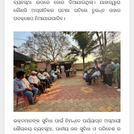
ବ୍ୟବସ୍ଥା ଉପରେ ଜୋର ଦିଆଯାଇଥିଲା। ଯାହାଦ୍ୱାରା
କୌଣସି ଅପ୍ରୀତିକର ଘଟଣା ଘଟିଲେ ତୁରନ୍ତ ତାହାର
ପଦକ୍ଷେପ ନିଆଯାଇପାରିବ।
ଭକ୍ତମାନଙ୍କ ସୁବିଧା ପାଇଁ ନିମନ୍ତେ ପର୍ଯ୍ୟାପ୍ତ ଅସ୍ଥାୟୀ
ଶୌଚାଳୟ ବ୍ୟବସ୍ଥା, ପାନୀୟ ଜଳ ସୁବିଧା ଓ ପରିବେଶ ର