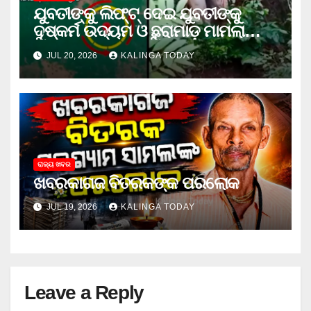
ଯୁବତୀଙ୍କୁ ଲିଫ୍‌ଟ୍‌ ଦେଇ ଯୁବତୀଙ୍କୁ
ଦୁଷ୍କର୍ମ ଉଦ୍ୟମ ଓ ଛୁରାମାଡ଼ ମାମଲାରେ
ଜେଲ ଗଲା ଅଭିଯୁକ୍ତ
JUL 20, 2026
KALINGA TODAY
ରାଜ୍ୟ ଖବର
ଖବରକାଗଜ ବିତରକଙ୍କ ପରଲୋକ
JUL 19, 2026
KALINGA TODAY
Leave a Reply