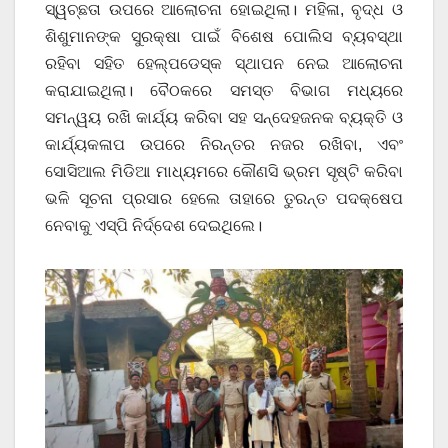
ସ୍ୱଚ୍ଛତା ଉପରେ ଆଲୋଚନା ହୋଇଥିଲା। ମହିଳା, ବୃଦ୍ଧ ଓ
ଶିଶୁମାନଙ୍କ ସୁରକ୍ଷା ପାଇଁ ବିଶେଷ ପୋଲିସ ବ୍ୟବସ୍ଥା
ରହିବା ସହିତ ହେଲ୍ପଡେସ୍କ ସ୍ଥାପନ ନେଇ ଆଲୋଚନା
କରାଯାଇଥିଲା। ବୈଠକରେ ସମସ୍ତ ବିଭାଗ ମଧ୍ୟରେ
ସମନ୍ୱୟ ରଖି କାର୍ଯ୍ୟ କରିବା ସହ ସନ୍ଦେହଜନକ ବ୍ୟକ୍ତି ଓ
କାର୍ଯ୍ୟକଳାପ ଉପରେ ନିରନ୍ତର ନଜର ରଖିବା, ଏବଂ
ସୋସିଆଲ ମିଡିଆ ମାଧ୍ୟମରେ କୌଣସି ଭ୍ରମ ସୃଷ୍ଟି କରିବା
ଭଳି ସୂଚନା ପ୍ରସାର ହେଲେ ତାହାରେ ତୁରନ୍ତ ପଦକ୍ଷେପ
ନେବାକୁ ଏସ୍ପି ନିର୍ଦ୍ଦେଶ ଦେଇଥିଲେ।