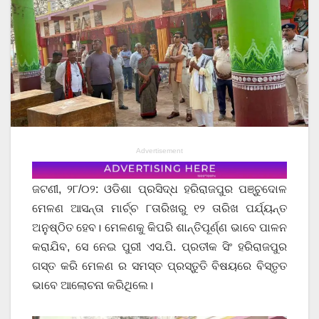
Advertisement
ଜଟଣୀ, ୨୮/୦୨: ଓଡିଶା ପ୍ରସିଦ୍ଧ ହରିରାଜପୁର ପଞ୍ଚୁଦୋଳ
ମେଳଣ ଆସନ୍ତା ମାର୍ଚ୍ଚ ୮ତାରିଖରୁ ୧୨ ତାରିଖ ପର୍ଯ୍ୟନ୍ତ
ଅନୁଷ୍ଠିତ ହେବ। ମେଳଣକୁ କିପରି ଶାନ୍ତିପୂର୍ଣ୍ଣ ଭାବେ ପାଳନ
କରାଯିବ, ସେ ନେଇ ପୁରୀ ଏସ.ପି. ପ୍ରତୀକ ସିଂ ହରିରାଜପୁର
ଗସ୍ତ କରି ମେଳଣ ର ସମସ୍ତ ପ୍ରସ୍ତୁତି ବିଷୟରେ ବିସ୍ତୃତ
ଭାବେ ଆଲୋଚନା କରିଥିଲେ।