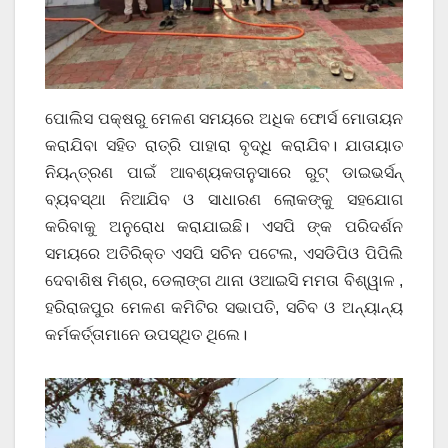
ପୋଲିସ ପକ୍ଷରୁ ମେଳଣ ସମୟରେ ଅଧିକ ଫୋର୍ସ ମୋତାୟନ
କରାଯିବା ସହିତ ରାତ୍ରି ପାହାରା ବୃଦ୍ଧି କରାଯିବ। ଯାତାୟାତ
ନିୟନ୍ତ୍ରଣ ପାଇଁ ଆବଶ୍ୟକତାନୁସାରେ ରୁଟ୍ ଡାଇଭର୍ସନ୍
ବ୍ୟବସ୍ଥା ନିଆଯିବ ଓ ସାଧାରଣ ଲୋକଙ୍କୁ ସହଯୋଗ
କରିବାକୁ ଅନୁରୋଧ କରାଯାଇଛି। ଏସପି ଙ୍କ ପରିଦର୍ଶନ
ସମୟରେ ଅତିରିକ୍ତ ଏସପି ସଚିନ ପଟେଲ, ଏସଡିପିଓ ପିପିଲି
ଦେବାଶିଷ ମିଶ୍ର, ଡେଲାଙ୍ଗ ଥାନା ଓଆଇସି ମମତା ବିଶ୍ୱାଳ ,
ହରିରାଜପୁର ମେଳଣ କମିଟିର ସଭାପତି, ସଚିବ ଓ ଅନ୍ୟାନ୍ୟ
କର୍ମକର୍ତ୍ତାମାନେ ଉପସ୍ଥିତ ଥିଲେ।