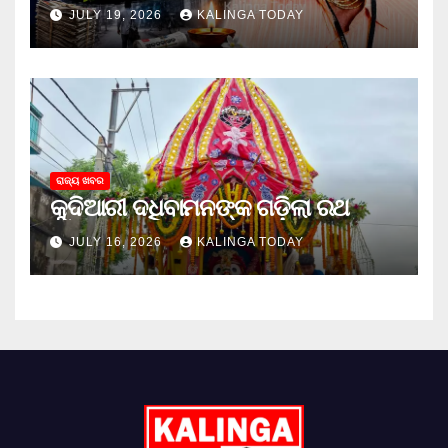
JULY 19, 2026
KALINGA TODAY
ରାଜ୍ୟ ଖବର
କୁଦିଆରୀ ଦଧିବାମନଙ୍କ ଗଡ଼ିଲା ରଥ
JULY 16, 2026
KALINGA TODAY