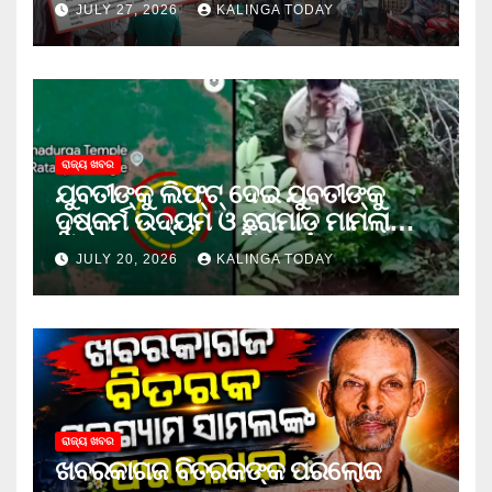
JULY 27, 2026
KALINGA TODAY
ରାଜ୍ୟ ଖବର
ଯୁବତୀଙ୍କୁ ଲିଫ୍‌ଟ୍‌ ଦେଇ ଯୁବତୀଙ୍କୁ
ଦୁଷ୍କର୍ମ ଉଦ୍ୟମ ଓ ଛୁରାମାଡ଼ ମାମଲାରେ
ଜେଲ ଗଲା ଅଭିଯୁକ୍ତ
JULY 20, 2026
KALINGA TODAY
ରାଜ୍ୟ ଖବର
ଖବରକାଗଜ ବିତରକଙ୍କ ପରଲୋକ