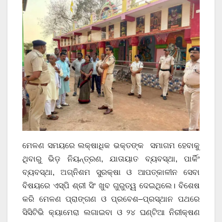
ମେଳଣ ସମୟରେ ଲକ୍ଷାଧିକ ଭକ୍ତଙ୍କ ସମାଗମ ହେବାକୁ
ଥିବାରୁ ଭିଡ଼ ନିୟନ୍ତ୍ରଣ, ଯାତାୟାତ ବ୍ୟବସ୍ଥା, ପାର୍କିଂ
ବ୍ୟବସ୍ଥା, ଅଗ୍ନିଶମ ସୁରକ୍ଷା ଓ ଆପତ୍କାଳୀନ ସେବା
ବିଷୟରେ ଏସ୍ପି ଶ୍ରୀ ସିଂ ଖୁବ ଗୁରୁତ୍ୱ ଦେଇଥିଲେ। ବିଶେଷ
କରି ମେଳଣ ପ୍ରାଙ୍ଗଣ ଓ ପ୍ରବେଶ–ପ୍ରସ୍ଥାନ ପଥରେ
ସିସିଟିଭି କ୍ୟାମେରା ଲଗାଇବା ଓ ୨୪ ଘଣ୍ଟିଆ ନିରୀକ୍ଷଣ