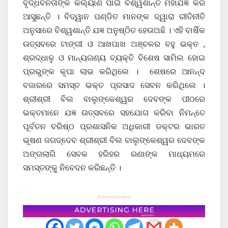
ବୃଦ୍ଧବନିତାଙ୍କ କଲ୍ୟାଣ ପାଇଁ ବିଶ୍ୱଶାନ୍ତି ମହାଯଜ୍ଞ କରି
ଆସୁଛନ୍ତି । ବିଦ୍ୱାନ ପଣ୍ଡିତ ମାନଙ୍କ ଦ୍ୱାରା ରୀତିନୀତି
ଅନୁସାରେ ବିଶ୍ୱଶାନ୍ତି ଯଜ୍ଞ ଅନୁଷ୍ଠିତ ହେଉଅଛି । ଏହି ବାର୍ଷିକ
ଉତ୍ସବରେ ଟାଙ୍ଗୀ ଓ ଆଖପାଖ ଅଞ୍ଚଳର ବହୁ ଭକ୍ତ ,
ଶ୍ରଦ୍ଧାଳୁ ଓ ମାନ୍ୟଗଣ୍ୟ ବ୍ୟକ୍ତି ବିଶେଷ ସାମିଲ ହୋଇ
ପ୍ରଭୁଙ୍କ କୃପା ଲାଭ କରିଥିଲେ । ଶେଷରେ ଆନନ୍ଦ
ବଜାରରେ ସମସ୍ତ ଭକ୍ତ ପ୍ରସାଦ ସେବନ କରିଥିଲେ ।
ଶ୍ରୀଶ୍ରୀ ବିଲ ବାଲୁଙ୍କେଶ୍ୱର ଦେବଙ୍କ ପୀଠରେ
ଭକ୍ତମାନେ ଯଜ୍ଞ ଉତ୍ସବରେ ସହଯୋଗ କରିବା ନିମନ୍ତେ
ପୂର୍ବତନ ବରିଷ୍ଠ ପ୍ରଶାସନିକ ଅଧିକାରୀ ଡକ୍ଟର ଭାରତ
ଭୂଷଣ ଜଗଦ୍ଦେବ ଶ୍ରୀଶ୍ରୀ ବିଲ ବାଲୁଙ୍କେଶ୍ୱର ଦେବଙ୍କ
ଅଙ୍ଗଲାଗି ସେବକ ହରିହର ରଣାଙ୍କ ମାଧ୍ୟମରେ
ସମସ୍ତଙ୍କୁ ନିବେଦନ କରିଛନ୍ତି ।
Advertisement