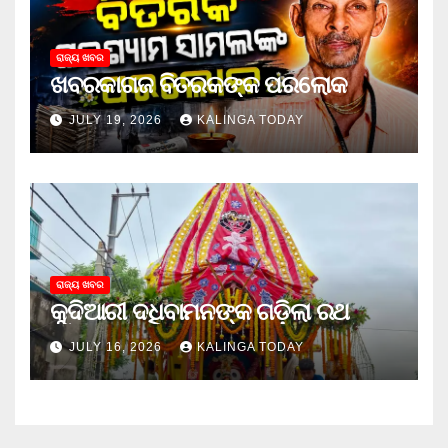
ରାଜ୍ୟ ଖବର
ଖବରକାଗଜ ବିତରକଙ୍କ ପରଲୋକ
JULY 19, 2026
KALINGA TODAY
ରାଜ୍ୟ ଖବର
କୁଦିଆରୀ ଦଧିବାମନଙ୍କ ଗଡ଼ିଲା ରଥ
JULY 16, 2026
KALINGA TODAY