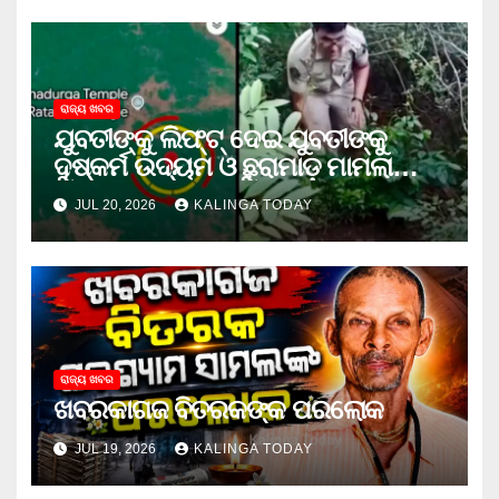
ରାଜ୍ୟ ଖବର
ଯୁବତୀଙ୍କୁ ଲିଫ୍‌ଟ୍‌ ଦେଇ ଯୁବତୀଙ୍କୁ
ଦୁଷ୍କର୍ମ ଉଦ୍ୟମ ଓ ଛୁରାମାଡ଼ ମାମଲାରେ
ଜେଲ ଗଲା ଅଭିଯୁକ୍ତ
JUL 20, 2026
KALINGA TODAY
ରାଜ୍ୟ ଖବର
ଖବରକାଗଜ ବିତରକଙ୍କ ପରଲୋକ
JUL 19, 2026
KALINGA TODAY