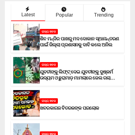
Latest
Popular
Trending
ରାଜ୍ୟ ଖବର
ଶିବ ମନ୍ଦିର ପାଖରୁ ମଦ ଦୋକାନ ସ୍ଥାନାନ୍ତରଣ
ପାଇଁ ଜିଲ୍ଲା ପ୍ରଶାସନକୁ ଦାବି କଲେ ଅନିଲ
ରାଜ୍ୟ ଖବର
ଯୁବତୀଙ୍କୁ ଲିଫ୍‌ଟ୍‌ ଦେଇ ଯୁବତୀଙ୍କୁ ଦୁଷ୍କର୍ମ
ଉଦ୍ୟମ ଓ ଛୁରାମାଡ଼ ମାମଲାରେ ଜେଲ ଗଲା
ଅଭିଯୁକ୍ତ
ରାଜ୍ୟ ଖବର
ଖବରକାଗଜ ବିତରକଙ୍କ ପରଲୋକ
ରାଜ୍ୟ ଖବର