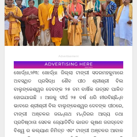
Advertisement
ଖୋର୍ଦ୍ଧା,୨/୩: ଖୋର୍ଦ୍ଧା ଜିଲ୍ଲା ଟାଙ୍ଗୀ ସଦରମହକୁମାରେ
ଅବସ୍ଥିତ ପ୍ରସିଦ୍ଧ ଶୈବ ପୀଠ ଶ୍ରୀଶ୍ରୀ ବିଲ
ବାଲୁଙ୍କେଶ୍ୱର ଦେବଙ୍କ ୨୫ ତମ ବାର୍ଷିକ ଉତ୍ସବ ପାଳିତ
ହୋଇଯାଇଛି । ଆଜକୁ ଦୀର୍ଘ ୨୫ ବର୍ଷ ଧରି ନୀରବିଛ୍ଛିନ୍ନ
ଭାବରେ ଶ୍ରୀଶ୍ରୀ ବିଲ ବାଲୁଙ୍କେଶ୍ୱର ଦେବଙ୍କ ପୀଠରେ,
ଟାଙ୍ଗୀ ଅଞ୍ଚଳର ଜଗନ୍ନାଥ ମନ୍ଦିରର ଆଦ୍ୟ ତଥା
ପ୍ରତିଷ୍ଠାତା ସେବକ ଜ୍ୟୋତିର୍ବିଦ ଭାରତ ଭୂଷଣ ଜଗଦ୍ଦେବ
ବିଶ୍ୱ ର କଲ୍ୟାଣ ନିମିତ୍ତ ଏବଂ ଟାଙ୍ଗୀ ଅଞ୍ଚଳର ଆବାଳ