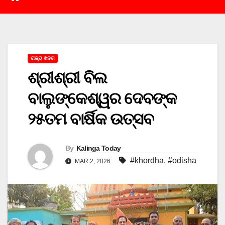
ରାଜ୍ୟ ଖବର
ଶ୍ରୀଶ୍ରୀ ବିଲ
ବାଲୁଙ୍କେଶ୍ୱର ଦେବଙ୍କ
୨୫ତମ ବାର୍ଷିକ ଉତ୍ସବ
By
Kalinga Today
#khordha
,
#odisha
MAR 2, 2026