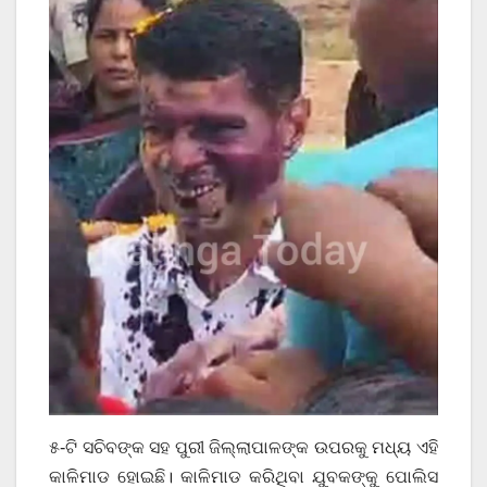
୫-ଟି ସଚିବଙ୍କ ସହ ପୁରୀ ଜିଲ୍ଲାପାଳଙ୍କ ଉପରକୁ ମଧ୍ୟ ଏହି
କାଳିମାଡ ହୋଇଛି। କାଳିମାଡ କରିଥିବା ଯୁବକଙ୍କୁ ପୋଲିସ