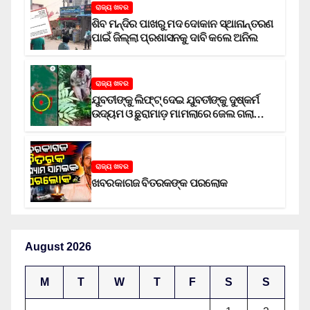
ରାଜ୍ୟ ଖବର
ଶିବ ମନ୍ଦିର ପାଖରୁ ମଦ ଦୋକାନ ସ୍ଥାନାନ୍ତରଣ
ପାଇଁ ଜିଲ୍ଲା ପ୍ରଶାସନକୁ ଦାବି କଲେ ଅନିଲ
ରାଜ୍ୟ ଖବର
ଯୁବତୀଙ୍କୁ ଲିଫ୍‌ଟ୍‌ ଦେଇ ଯୁବତୀଙ୍କୁ ଦୁଷ୍କର୍ମ
ଉଦ୍ୟମ ଓ ଛୁରାମାଡ଼ ମାମଲାରେ ଜେଲ ଗଲା
ଅଭିଯୁକ୍ତ
ରାଜ୍ୟ ଖବର
ଖବରକାଗଜ ବିତରକଙ୍କ ପରଲୋକ
August 2026
M
T
W
T
F
S
S