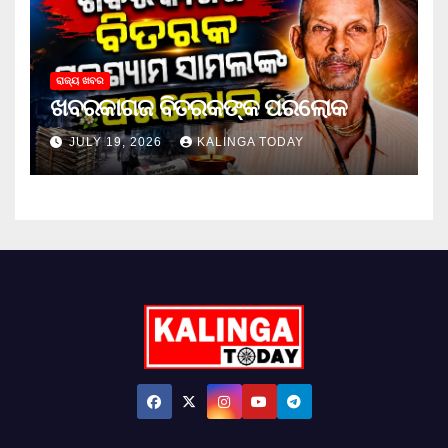
ରାଜ୍ୟ ଖବର
ଖବରକାଗଜ ବିତରକଙ୍କ ପରଲୋକ
JULY 19, 2026
KALINGA TODAY