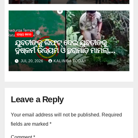
ରାଜ୍ୟ ଖବର
ଯୁବତୀଙ୍କୁ ଲିଫ୍‌ଟ୍‌ ଦେଇ ଯୁବତୀଙ୍କୁ
ଦୁଷ୍କର୍ମ ଉଦ୍ୟମ ଓ ଛୁରାମାଡ଼ ମାମଲାରେ
ଜେଲ ଗଲା ଅଭିଯୁକ୍ତ
JUL 20, 2026
KALINGA TODAY
Leave a Reply
Your email address will not be published.
Required
fields are marked
*
Comment
*