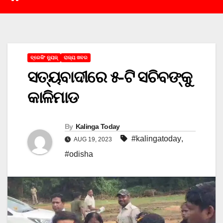
ବ୍ରେକିଂ ନ୍ୟୁଜ୍
ରାଜ୍ୟ ଖବର
ସତ୍ୟବାଦୀରେ ୫-ଟି ସଚିବଙ୍କୁ
କାଳିମାଡ
By
Kalinga Today
#kalingatoday
,
AUG 19, 2023
#odisha