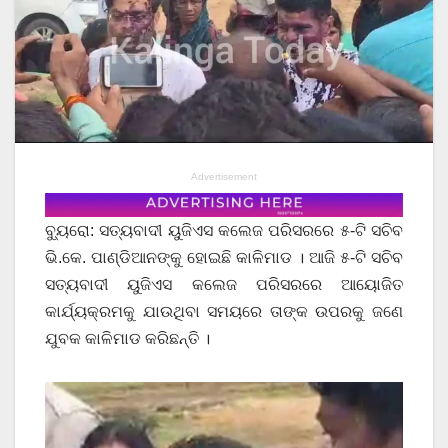
Advertisement
ବ୍ୟୁରୋ: ସତ୍ୟବାଦୀ ୟୁଜିଏସ କଲେଜ ପରିସରରେ ୫-ଟି ସଚିବ
ଭି.କେ. ପାଣ୍ଡିଆନଙ୍କୁ ହୋଇଛି କାଳିମାଡ । ଆଜି ୫-ଟି ସଚିବ
ସତ୍ୟବାଦୀ ୟୁଜିଏସ କଲେଜ ପରିସରରେ ଆୟୋଜିତ
କାର୍ଯ୍ୟକ୍ରମକୁ ଯାଉଥିବା ସମୟରେ ତାଙ୍କ ଉପରକୁ ଜଣେ
ଯୁବକ କାଳିମାଡ କରିଛନ୍ତି ।