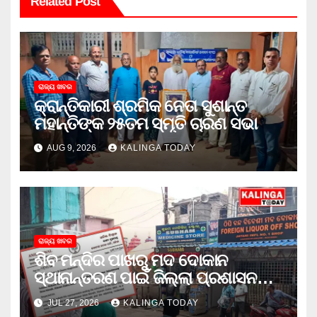
Related Post
ରାଜ୍ୟ ଖବର
କ୍ରାନ୍ତିକାରୀ ଶ୍ରମିକ ନେତା ସୁଶାନ୍ତ
ମହାନ୍ତିଙ୍କ ୨୫ତମ ସ୍ମୃତି ଚାରଣ ସଭା
AUG 9, 2026
KALINGA TODAY
ରାଜ୍ୟ ଖବର
ଶିବ ମନ୍ଦିର ପାଖରୁ ମଦ ଦୋକାନ
ସ୍ଥାନାନ୍ତରଣ ପାଇଁ ଜିଲ୍ଲା ପ୍ରଶାସନକୁ
ଦାବି କଲେ ଅନିଲ
JUL 27, 2026
KALINGA TODAY