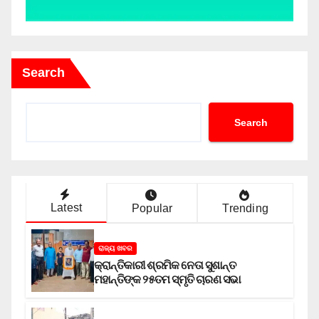
Search
Search
Latest
Popular
Trending
ରାଜ୍ୟ ଖବର
କ୍ରାନ୍ତିକାରୀ ଶ୍ରମିକ ନେତା ସୁଶାନ୍ତ
ମହାନ୍ତିଙ୍କ ୨୫ତମ ସ୍ମୃତି ଚାରଣ ସଭା