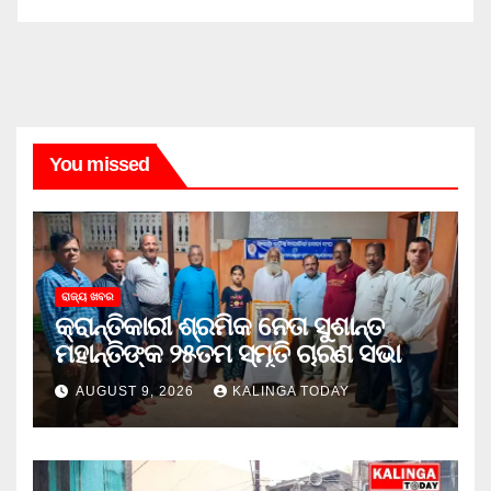
You missed
ରାଜ୍ୟ ଖବର
କ୍ରାନ୍ତିକାରୀ ଶ୍ରମିକ ନେତା ସୁଶାନ୍ତ
ମହାନ୍ତିଙ୍କ ୨୫ତମ ସ୍ମୃତି ଚାରଣ ସଭା
AUGUST 9, 2026
KALINGA TODAY