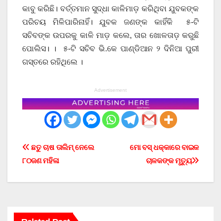
କାବୁ କରିଛି। ବର୍ତ୍ତମାନ ସୁଦ୍ଧା କାଳିମାଡ଼ କରିଥିବା ଯୁବକଙ୍କ
ପରିଚୟ ମିଳିପାରିନାହିଁ। ଯୁବକ ଜଣଙ୍କ କାହିଁକି ୫-ଟି
ସଚିବଙ୍କ ଉପରକୁ କାଳି ମାଡ଼ କଲେ, ତାର ଖୋଳତାଡ଼ କରୁଛି
ପୋଲିସ। । ୫-ଟି ସଚିବ ଭି.କେ ପାଣ୍ଡିଆନ ୨ ଦିନିଆ ପୁରୀ
ଗସ୍ତରେ ରହିଥିଲେ ।
Advertisement
Post
ଛତୁ ଚାଷ ତାଲିମ୍ ନେଲେ
ମୋ ବସ୍ ଧକ୍କାରେ ବାଇକ
୮୦ଜଣ ମହିଳା
ଚାଳକଙ୍କ ମୃତ୍ୟୁ
navigation