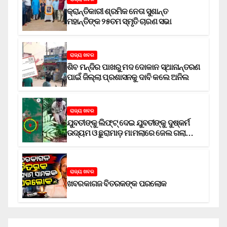
କ୍ରାନ୍ତିକାରୀ ଶ୍ରମିକ ନେତା ସୁଶାନ୍ତ
ମହାନ୍ତିଙ୍କ ୨୫ତମ ସ୍ମୃତି ଚାରଣ ସଭା
ରାଜ୍ୟ ଖବର
ଶିବ ମନ୍ଦିର ପାଖରୁ ମଦ ଦୋକାନ ସ୍ଥାନାନ୍ତରଣ
ପାଇଁ ଜିଲ୍ଲା ପ୍ରଶାସନକୁ ଦାବି କଲେ ଅନିଲ
ରାଜ୍ୟ ଖବର
ଯୁବତୀଙ୍କୁ ଲିଫ୍‌ଟ୍‌ ଦେଇ ଯୁବତୀଙ୍କୁ ଦୁଷ୍କର୍ମ
ଉଦ୍ୟମ ଓ ଛୁରାମାଡ଼ ମାମଲାରେ ଜେଲ ଗଲା
ଅଭିଯୁକ୍ତ
ରାଜ୍ୟ ଖବର
ଖବରକାଗଜ ବିତରକଙ୍କ ପରଲୋକ