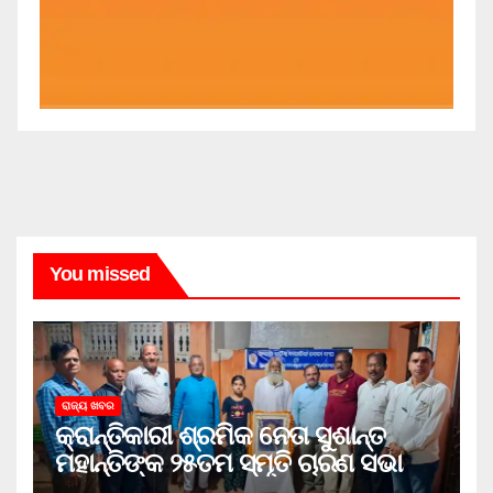
You missed
ରାଜ୍ୟ ଖବର
କ୍ରାନ୍ତିକାରୀ ଶ୍ରମିକ ନେତା ସୁଶାନ୍ତ
ମହାନ୍ତିଙ୍କ ୨୫ତମ ସ୍ମୃତି ଚାରଣ ସଭା