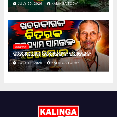
ଜେଲ ଗଲା ଅଭିଯୁକ୍ତ
JULY 20, 2026
KALINGA TODAY
ରାଜ୍ୟ ଖବର
ଖବରକାଗଜ ବିତରକଙ୍କ ପରଲୋକ
JULY 19, 2026
KALINGA TODAY