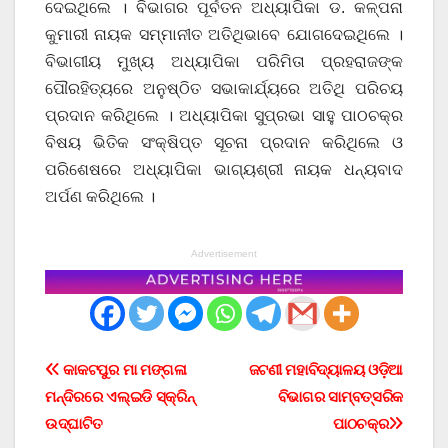
ଦେଇଥିଲେ । ବିଭାଗର ପୂର୍ବତନ ଅଧ୍ୟାପିକା ଡ. କଳ୍ପନା
କୁମାରୀ ନାୟକ ସମ୍ମାନୀତ ଅତିଥିଭାବେ ଯୋଗଦେଇଥିଲେ ।
ବିଭାଗୀୟ ମୁଖ୍ୟ ଅଧ୍ୟାପିକା ପରିମିତା ପ୍ରହରାଜଙ୍କ
ପୌରହିତ୍ୟରେ ଅନୁଷ୍ଠିତ ସଭାକାର୍ଯ୍ୟରେ ଅତିଥି ପରିଚୟ
ପ୍ରଦାନ କରିଥିଲେ । ଅଧ୍ୟାପିକା ସୁପ୍ରଭା ସାହୁ ପାଠଚକ୍ର
ବିଷୟ ଭିତିକ ସଂକ୍ଷିପ୍ତ ସୂଚନା ପ୍ରଦାନ କରିଥିଲେ ଓ
ପରିଶେଷରେ ଅଧ୍ୟାପିକା ଭାଗ୍ୟଶ୍ରୀ ନାୟକ ଧନ୍ୟବାଦ
ଅର୍ପଣ କରିଥିଲେ ।
Advertisement
Post
କାକଟପୁର ମା ମଙ୍ଗଳା
ଜଟଣୀ ମହାବିଦ୍ୟାଳୟ ଓଡ଼ିଆ
ମନ୍ଦିରରେ ଏଲ୍‌ଇଡି ସ୍କ୍ରିନ୍
ବିଭାଗର ସାମ୍ବତ୍ସରିକ
navigation
ଉଦ୍‌ଘାଟିତ
ପାଠଚକ୍ର