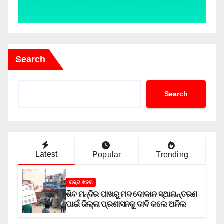
Search
Search
Latest
Popular
Trending
ରାଜ୍ୟ ଖବର
ଶିବ ମନ୍ଦିର ପାଖରୁ ମଦ ଦୋକାନ ସ୍ଥାନାନ୍ତରଣ
ପାଇଁ ଜିଲ୍ଲା ପ୍ରଶାସନକୁ ଦାବି କଲେ ଅନିଲ