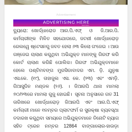
Advertisement
ବ୍ୟୁରୋ: ଖୋର୍ଦ୍ଧାରୋଡ ଆର.ପି.ଏଫ୍ ଓ ଜି.ଆର.ପି.
କର୍ମଚାରୀଙ୍କ ମିଳିତ ସହଯୋଗରେ, ଜଟଣୀ ଖୋର୍ଦ୍ଧାରୋଡ଼
ରେଲୱେ ଷ୍ଟେସନରୁ ଜବତ ହେଲା ୬୩ କିଲୋ ଗଂଜେଇ । ଆଉ
ଗଞ୍ଜେଇ ଚାଲାଣ କରୁଥିବା ଅଭିଯୁକ୍ତ ମାନଙ୍କୁ ଗିରଫ କରି
କୋର୍ଟ ଚାଲାଣ କରିଛି ପୋଲିସ। ଗିରଫ ଅଭିଯୁକ୍ତମାନେ
ହେଲେ ପଶ୍ଚିମବଙ୍ଗ ମୁରସିଡାବାଦର ଏମ. ଡ଼ି. ଯୁନୁଷ
ଏସ.କେ. (୧୯), ତାହାଜୁଲ ଏସ. କେ. (୨୩) ଏବଂ ଏମଡ଼ି.
ଗିଆସୁଦିନ ମଣ୍ଡଳ (୨୬). । ଜିଆରପି ଥାନା ମାମଲା
୭୦/୨୩ରେ ମାମଲା ରୁଜୁ ହୋଇଛି। ସୂଚନା ଅନୁସାରେ ଗତ 31
ତାରିଖରେ ଖୋର୍ଦ୍ଧାରୋଡ଼ ଜିଆରପି ଏବଂ ଆର.ପି.ଏଫ୍
କର୍ମଚାରୀ ମାନେ ୧ନମ୍ବର ପ୍ଲାଟଫର୍ମ ର ସୁରକ୍ଷା ବ୍ୟବସ୍ଥା
ତଦାରଖ କରୁଥିବା ସମୟରେ ଅଭିଯୁକ୍ତମାନେ ତିନୋଟି ବ୍ୟାଗ
ସହିତ ଟ୍ରେନ ନମ୍ବର 12864 ବାଙ୍ଗାଲୋର-ହାଉଡ଼ା