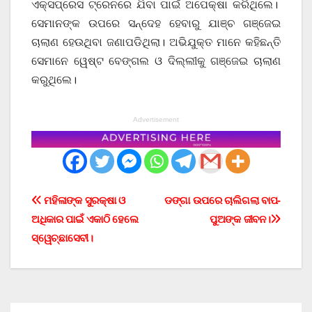
ଏକ୍ସପ୍ରେସ ଟ୍ରେନରେ ଯିବା ପାଇଁ ଅପେକ୍ଷା କରିଥିଲେ।
ସେମାନଙ୍କ ଉପରେ ସନ୍ଦେହ ହେବାରୁ ଯାଞ୍ଚ ଗଞ୍ଜେଇ
ଚାଲାଣ ହେଉଥିବା ଜଣାପଡିଥିଲା। ଅଭିଯୁକ୍ତ ମାନେ କହିଛନ୍ତି
ସେମାନେ ୱେଷ୍ଟ ବେଙ୍ଗଲ ଓ ଦିଲ୍ଲୀକୁ ଗଞ୍ଜେଇ ଚାଲାଣ
କରୁଥିଲେ।
Advertisement
Post
ମହିଳାଙ୍କ ସୁରକ୍ଷା ଓ
ଡଙ୍ଗା ଉପରେ ଚାଲିଗଲା ବାପ-
ଅଧିକାର ପାଇଁ ଏକାଠି ହେଲେ
ପୁଅଙ୍କ ଜୀବନ।
navigation
ସ୍ୱେଚ୍ଛାସେବୀ।