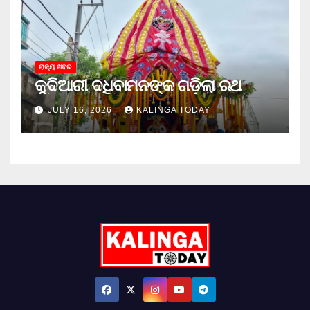
ରାଜ୍ୟ ଖବର
କୁଦିଆରୀ ଦଧିବାମନଙ୍କ ଗଡ଼ିଲା ରଥ
JULY 16, 2026
KALINGA TODAY