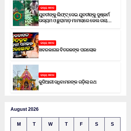
ରାଜ୍ୟ ଖବର
ଯୁବତୀଙ୍କୁ ଲିଫ୍‌ଟ୍‌ ଦେଇ ଯୁବତୀଙ୍କୁ ଦୁଷ୍କର୍ମ
ଉଦ୍ୟମ ଓ ଛୁରାମାଡ଼ ମାମଲାରେ ଜେଲ ଗଲା
ଅଭିଯୁକ୍ତ
ରାଜ୍ୟ ଖବର
ଖବରକାଗଜ ବିତରକଙ୍କ ପରଲୋକ
ରାଜ୍ୟ ଖବର
କୁଦିଆରୀ ଦଧିବାମନଙ୍କ ଗଡ଼ିଲା ରଥ
August 2026
M
T
W
T
F
S
S