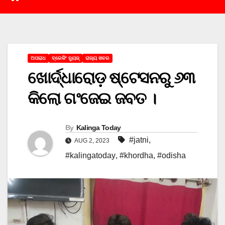
ଅପରାଧ
ବ୍ରେକିଂ ନ୍ୟୁଜ୍
ରାଜ୍ୟ ଖବର
ଖୋର୍ଦ୍ଧାରୋଡ଼ ଷ୍ଟେସନରୁ ୬୩
କିଲୋ ଗଂଜେଇ ଜବତ ।
By
Kalinga Today
#jatni
,
AUG 2, 2023
#kalingatoday
,
#khordha
,
#odisha