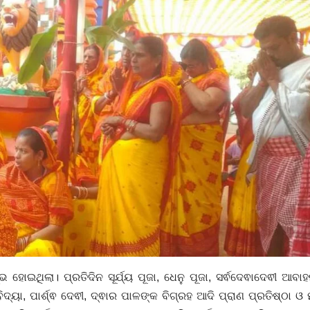
ଇଥିଲା। ପ୍ରତିଦିନ ସୂର୍ଯ୍ୟ ପୂଜା, ଧେନୁ ପୂଜା, ସର୍ଵଦେଵାଦେଵୀ ଆବା
ଦ୍ୟା, ପାର୍ଶ୍ଵ ଦେଵୀ, ଦ୍ଵାର ପାଳଙ୍କ ବିଗ୍ରହ ଆଦି ପ୍ରାଣ ପ୍ରତିଷ୍ଠା ଓ 