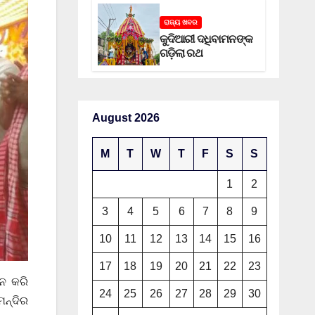
ରାଜ୍ୟ ଖବର
କୁଦିଆରୀ ଦଧିବାମନଙ୍କ
ଗଡ଼ିଲା ରଥ
August 2026
M
T
W
T
F
S
S
1
2
3
4
5
6
7
8
9
10
11
12
13
14
15
16
17
18
19
20
21
22
23
ହନ କରି
24
25
26
27
28
29
30
ମନ୍ଦିର