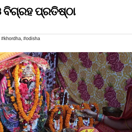
 ବିଗ୍ରହ ପ୍ରତିଷ୍ଠା
,
#khordha
,
#odisha