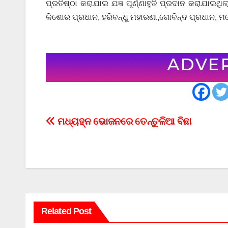
ପ୍ରତିଷ୍ଠା କରାଯାଇ ଯଜ୍ଞ ପୂର୍ଣ୍ଣାହୁତି ପ୍ରଦାନ କରାଯାଇଥ
କିଶୋର ପ୍ରଧାନ, ହରିବନ୍ଧୁ ମହାରଣା,ଗୋବିନ୍ଦ ପ୍ରଧାନ, ମ
Post
ମଧ୍ୟହ୍ନ ଭୋଜନରେ ତେନ୍ତୁଳିଆ ବିଛା
navigation
Related Post