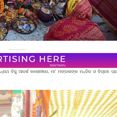
Advertisement
ନ୍ନାଥ ବିଜୁ ଆଦର୍ଶ କଲୋନୀରେ, ମା’ ମଙ୍ଗଳାଙ୍କ ମନ୍ଦିର ଓ ବିଗ୍ରହ ପ୍ର