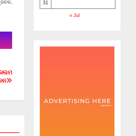
ଭୁଜବଳ,
31
« Jul
କ କଲମ
ୋଳନ