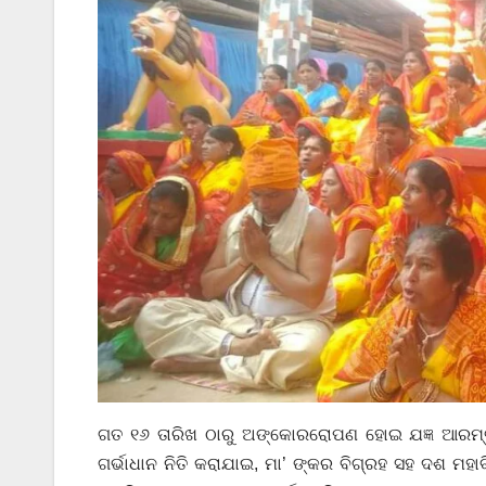
ଗତ ୧୬ ତାରିଖ ଠାରୁ ଅଙ୍କୋରରୋପଣ ହୋଇ ଯଜ୍ଞ ଆରମ୍ଭ ହୋ
ଗର୍ଭାଧାନ ନିତି କରାଯାଇ, ମା’ ଙ୍କର ବିଗ୍ରହ ସହ ଦଶ ମହାବି