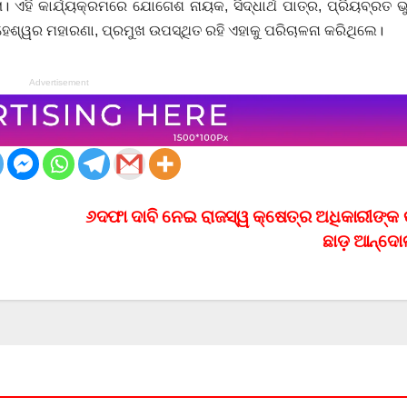
ିଲା। ଏହି କାର୍ଯ୍ୟକ୍ରମରେ ଯୋଗେଶ ନାୟକ, ସିଦ୍ଧାର୍ଥ ପାତ୍ର, ପ୍ରିୟବ୍ରତ 
ହେଶ୍ୱର ମହାରଣା, ପ୍ରମୁଖ ଉପସ୍ଥିତ ରହି ଏହାକୁ ପରିଚାଳନା କରିଥିଲେ।
Advertisement
୬ଦଫା ଦାବି ନେଇ ରାଜସ୍ୱ କ୍ଷେତ୍ର ଅଧିକାରୀଙ୍
ଛାଡ଼ ଆନ୍ଦ