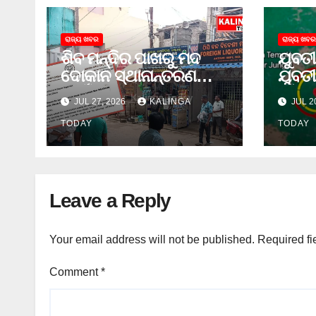
ରାଜ୍ୟ ଖବର
ରାଜ୍ୟ ଖବର
ଶିବ ମନ୍ଦିର ପାଖରୁ ମଦ
ଯୁବତୀ
ଦୋକାନ ସ୍ଥାନାନ୍ତରଣ
ଯୁବତୀ
ପାଇଁ ଜିଲ୍ଲା ପ୍ରଶାସନକୁ
ଓ ଛୁର
JUL 27, 2026
KALINGA
JUL 2
ଦାବି କଲେ ଅନିଲ
ଜେଲ 
TODAY
TODAY
Leave a Reply
Your email address will not be published.
Required fi
Comment
*