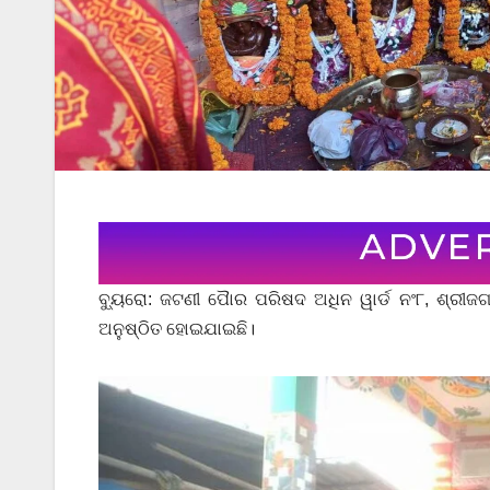
ବ୍ୟୁରୋ: ଜଟଣୀ ପୋୖର ପରିଷଦ ଅଧିନ ୱାର୍ଡ ନଂ୮, ଶ୍ରୀଜଗ
ଅନୁଷ୍ଠିତ ହୋଇଯାଇଛି।