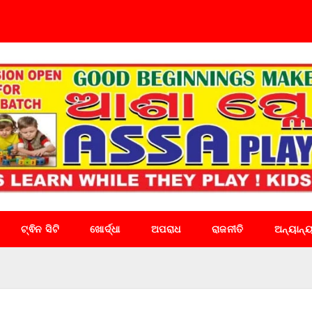
ଟ୍ଵିନ ସିଟି
ଖୋର୍ଦ୍ଧା
ଅପରାଧ
ରାଜନୀତି
ଅନ୍ୟାନ୍