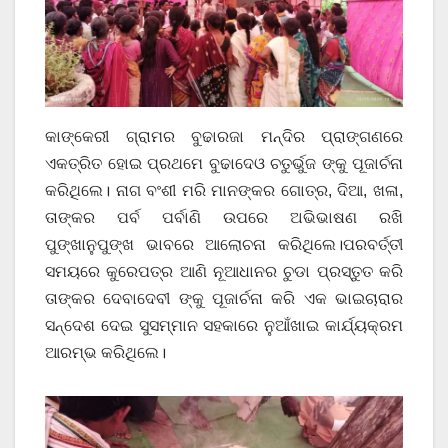
କାଙ୍କେରୀ ଗ୍ରାମର ବୁଢାରଜା ମନ୍ଦିର ପ୍ରାଙ୍ଗଣରେ
ଏକତ୍ରିତ ହୋଇ ପ୍ରଥମେ ବୁଢାଦେଓ ଚତୁର୍ଭୁଜ ଙ୍କୁ ପୂଜାର୍ଚନା
କରିଥିଲେ। ନାଗ ବଂଶୀ ମରି ମାନଙ୍କର ଗୋତ୍ର, ଦିଆ, ଖଳା,
ତାଙ୍କର ପର୍ବ ପର୍ବାଣି ଉପରେ ଅଭିଭାଷଣ ରଖି
ପୁଙ୍ଖାନୁପୁଙ୍ଖ ଭାବରେ ଆଲୋଚନା କରିଥିଲେ।ପରବର୍ତ୍ତୀ
ସମୟରେ କୁରେପତ୍ର ଆଣି ନୂଆଧାନର ଚୁଡା ପ୍ରସ୍ତୁତ କରି
ତାଙ୍କର ଦେବାଦେବୀ ଙ୍କୁ ପୂଜାର୍ଚନା କରି ଏକ ଭାଇଚାରାର
ସନ୍ଦେଶ ଦେଇ ସୁସମ୍ମାନ ସହକାରେ ନୁଆଁଖାଇ କାର୍ଯ୍ୟକ୍ରମ
ଆରମ୍ଭ କରିଥିଲେ।