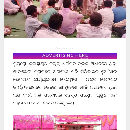
Advertisement
ବ୍ୟୁରୋ: କଳାହାଣ୍ଡି ଜିଲ୍ଲା ଧର୍ମଗଡ଼ ବ୍ଲକ ଅଧୀନରେ ଥିବା
କାଙ୍କେରୀ ଗ୍ରାମରେ ନାଗବଂଶୀ ମରି ପରିବାରର ନୁଆଁଖାଇ
ଭେଟଘାଟ କାର୍ଯ୍ୟକ୍ରମ ହୋଇଥିଲା । ଉକ୍ତ ଭେଟଘାଟ
କାର୍ଯ୍ୟକ୍ରମରେ କେବଳ କାଙ୍କେରୀ ଗାଦି ଅଧୀନରେ ଥିବା
ନାଗ ବଂଶୀ ମରି ପରିବାରର ସଦସ୍ୟ ଶତାଧିକ ପୁରୁଷ ଏବଂ
ମହିଳା ମାନେ ଯୋଗଦାନ କରିଥିଲେ।