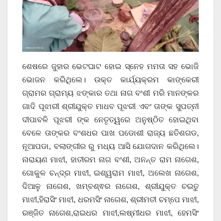
ଶେଷରେ ଜୁହାର ଭେଟଘାଟ ହୋଇ ସ୍ନେହ ମମତା ସହ ଭୋଜି
ଭୋଜନ କରିଥିଲେ। ଉକ୍ତ କାର୍ଯ୍ୟକ୍ରମ କାଙ୍କେରୀ
ଗ୍ରାମର ଗ୍ରାମ୍ୟ ଝଙ୍କାର ତଥା ନାଗ ବଂଶୀ ମରି ମାନଙ୍କର
ଗାଦି ପୂଝାରୀ ଶ୍ରୀଯୁକ୍ତ ମାଧବ ପୂଝରୀ ଏବଂ ତାଙ୍କ ସୁପତ୍ନୀ
ଦୀପାବଳି ପୂଝରୀ ଙ୍କ ନେତୃତ୍ୱରେ ଅନୁଷ୍ଠିତ ହୋଇଥିବା
ବେଳେ ତାଙ୍କର ବଂଶଧର ପାଖ ପଡୋଶୀ ରାଜ୍ୟ ଛତିଶଗଡ,
ନୂଆପଡା, ବଲାଙ୍ଗୀର ରୁ ମଧ୍ୟ ଆସି ଯୋଗଦାନ କରିଥିଲେ।
ନାରାୟଣ ମାଝୀ, ହାତୀରମ ନାଗ ବଂଶୀ, ଅନନ୍ତ ରାମ ନାଗେଶ,
ଗୋକୁଳ ଚନ୍ଦ୍ର ମାଝୀ, ଇଶ୍ୱରାମ ମାଝୀ, ଅଲେଖ ନାଗେଶ,
ଦିଆଳୁ ନାଗେଶ, ଖମ୍ବଶ୍ଵର ନାଗେଶ, ଶ୍ରୀଯୁକ୍ତ ଚଇତୁ
ମାଝୀ,ହିରାସିଂ ମାଝୀ, ଧରମସିଂ ନାଗେଶ, ଶ୍ରୀମତୀ ଚମ୍ପେ ମାଝୀ,
ରଞ୍ଜିତ ନାଗେଶ,ରାଇଧର ମାଝୀ,ଲଷ୍ମୀଧର ମାଝୀ, ହେମସିଂ