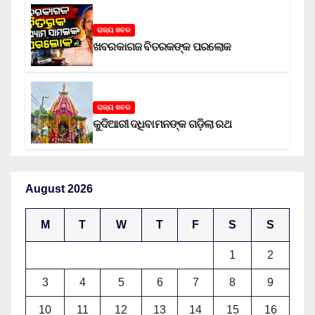
ରାଜ୍ୟ ଖବର
ଖବରକାଗଜ ବିତରକଙ୍କ ପରଲୋକ
ରାଜ୍ୟ ଖବର
କୁଦିଆରୀ ଦଧିବାମନଙ୍କ ଗଡ଼ିଲା ରଥ
August 2026
M
T
W
T
F
S
S
1
2
3
4
5
6
7
8
9
10
11
12
13
14
15
16