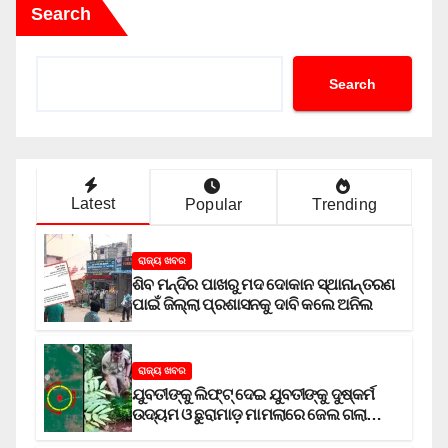
Search
Search
Latest
Popular
Trending
ରାଜ୍ୟ ଖବର
ଶିବ ମନ୍ଦିର ପାଖରୁ ମଦ ଦୋକାନ ସ୍ଥାନାନ୍ତରଣ
ପାଇଁ ଜିଲ୍ଲା ପ୍ରଶାସନକୁ ଦାବି କଲେ ଅନିଲ
ରାଜ୍ୟ ଖବର
ଯୁବତୀଙ୍କୁ ଲିଫ୍‌ଟ୍‌ ଦେଇ ଯୁବତୀଙ୍କୁ ଦୁଷ୍କର୍ମ
ଉଦ୍ୟମ ଓ ଛୁରାମାଡ଼ ମାମଲାରେ ଜେଲ ଗଲା
ଅଭିଯୁକ୍ତ