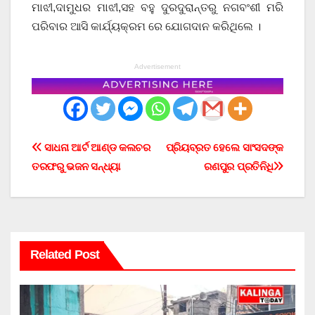
ମାଝୀ,ଦାମୁଧର ମାଝୀ,ସହ ବହୁ ଦୁରଦୁରାନ୍ତରୁ ନଗବଂଶୀ ମରି
ପରିବାର ଆସି କାର୍ଯ୍ୟକ୍ରମ ରେ ଯୋଗଦାନ କରିଥିଲେ ।
Advertisement
Post
ସାଧନା ଆର୍ଟ ଆଣ୍ଡ କଲଚର
ପ୍ରିୟବ୍ରତ ହେଲେ ସାଂସଦଙ୍କ
ତରଫରୁ ଭଜନ ସନ୍ଧ୍ୟା
ରଣପୁର ପ୍ରତିନିଧି
navigation
Related Post