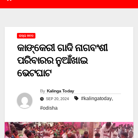
ରାଜ୍ୟ ଖବର
କାଙ୍କେରୀ ଗାଦି ନାଗବଂଶୀ
ପରିବାରର ନୁଆଁଖାଇ
ଭେଟଘାଟ
By
Kalinga Today
#kalingatoday
,
SEP 20, 2024
#odisha