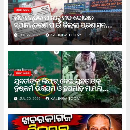
ରାଜ୍ୟ ଖବର
ଶିବ ମନ୍ଦିର ପାଖରୁ ମଦ ଦୋକାନ
ସ୍ଥାନାନ୍ତରଣ ପାଇଁ ଜିଲ୍ଲା ପ୍ରଶାସନକୁ
ଦାବି କଲେ ଅନିଲ
JUL 27, 2026
KALINGA TODAY
ରାଜ୍ୟ ଖବର
ଯୁବତୀଙ୍କୁ ଲିଫ୍‌ଟ୍‌ ଦେଇ ଯୁବତୀଙ୍କୁ
ଦୁଷ୍କର୍ମ ଉଦ୍ୟମ ଓ ଛୁରାମାଡ଼ ମାମଲାରେ
ଜେଲ ଗଲା ଅଭିଯୁକ୍ତ
JUL 20, 2026
KALINGA TODAY