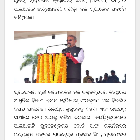
ୟୁନିଟ୍, ନ୍ୟାସନାଲ କ୍ୟାଡେଟ୍ କର୍ପସ୍ (ଏନସିସି), ଇଣ୍ଟର
ଆଇଆଇଟି ଛାତ୍ରଛାତ୍ରୀ କ୍ରୀଡ଼ା ଦଳ ପ୍ୟାରେଡ଼ ପଦର୍ଶନ
କରିଥିଲେ।
ପ୍ରଫେସର ଶ୍ରୀ କରମଲକର ନିଜ ବକ୍ତବ୍ୟରେ କହିଥିଲେ
ଆଧୁନିକ ବିକାଶ ବନାମ ହେରିଟେଜ୍ ସଂରକ୍ଷଣ ଏକ ବିତର୍କର
ବିଷୟ ପାଲଟିଛି। ଉଭୟର ଗୁରୁତ୍ବକୁ ବୁଝିବା ଏବଂ ଉଭୟକୁ
ସାଥୀରେ ନେଇ ଆଗକୁ ବଢିବା ଦରକାର। କାର୍ଯ୍ୟକ୍ରମରେ
ଆଇଆଇଟି ଭୁବନେଶ୍ବରର ବୋର୍ଡ ଅଫ ଗଭର୍ନରସର
ଅଧ୍ୟକ୍ଷ ଡକ୍ଟର ରାଜେନ୍ଦ୍ର ପ୍ରସାଦ ସିଂ , ପ୍ରଫେସର