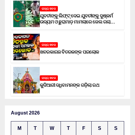
ରାଜ୍ୟ ଖବର
ଯୁବତୀଙ୍କୁ ଲିଫ୍‌ଟ୍‌ ଦେଇ ଯୁବତୀଙ୍କୁ ଦୁଷ୍କର୍ମ
ଉଦ୍ୟମ ଓ ଛୁରାମାଡ଼ ମାମଲାରେ ଜେଲ ଗଲା
ଅଭିଯୁକ୍ତ
ରାଜ୍ୟ ଖବର
ଖବରକାଗଜ ବିତରକଙ୍କ ପରଲୋକ
ରାଜ୍ୟ ଖବର
କୁଦିଆରୀ ଦଧିବାମନଙ୍କ ଗଡ଼ିଲା ରଥ
August 2026
M
T
W
T
F
S
S