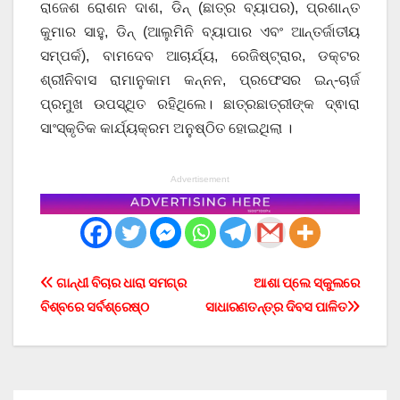
ରାଜେଶ ରୋଶନ ଦାଶ, ଡିନ୍ (ଛାତ୍ର ବ୍ୟାପର), ପ୍ରଶାନ୍ତ
କୁମାର ସାହୁ, ଡିନ୍ (ଆଲୁମିନି ବ୍ୟାପାର ଏବଂ ଆନ୍ତର୍ଜାତୀୟ
ସମ୍ପର୍କ), ବାମଦେବ ଆଚାର୍ଯ୍ୟ, ରେଜିଷ୍ଟ୍ରାର, ଡକ୍ଟର
ଶ୍ରୀନିବାସ ରାମାନୁକାମ କନ୍ନନ, ପ୍ରଫେସର ଇନ୍-ଚାର୍ଜ
ପ୍ରମୁଖ ଉପସ୍ଥିତ ରହିଥିଲେ। ଛାତ୍ରଛାତ୍ରୀଙ୍କ ଦ୍ଵାରା
ସାଂସ୍କୃତିକ କାର୍ଯ୍ୟକ୍ରମ ଅନୁଷ୍ଠିତ ହୋଇଥିଲା ।
Advertisement
Post
ଗାନ୍ଧୀ ବିଚାର ଧାରା ସମଗ୍ର
ଆଶା ପ୍ଲେ ସ୍କୁଲରେ
ବିଶ୍ବରେ ସର୍ବଶ୍ରେଷ୍ଠ
ସାଧାରଣତନ୍ତ୍ର ଦିବସ ପାଳିତ
navigation