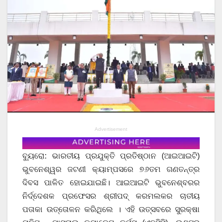
Advertisement
ବ୍ୟୁରୋ: ଭାରତୀୟ ପ୍ରଯୁକ୍ତି ପ୍ରତିଷ୍ଠାନ (ଆଇଆଇଟି)
ଭୁବନେଶ୍ୱର ଜଟଣୀ କ୍ୟାମ୍ପସରେ ୭୬ତମ ଗଣତନ୍ତ୍ର
ଦିବସ ପାଳିତ ହୋଇଯାଇଛି। ଆଇଆଇଟି ଭୁବନେଶ୍ବରର
ନିର୍ଦ୍ଦେଶକ ପ୍ରଫେସର ଶ୍ରୀପଦ୍ କରମଲକର ଚାତୀୟ
ପତାକା ଉତ୍ତୋଳନ କରିଥିଲେ । ଏହି ଉତ୍ସବରେ ସୁରକ୍ଷା