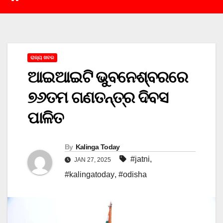
ରାଜ୍ୟ ଖବର
ଆଇଆଇଟି ଭୁବନେଶ୍ବରରେ
୭୬ତମ ଗଣତନ୍ତ୍ର ଦିବସ
ପାଳିତ
By
Kalinga Today
#jatni
,
JAN 27, 2025
#kalingatoday
,
#odisha