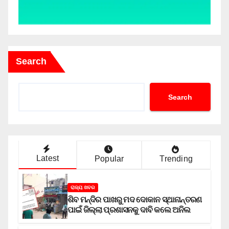
Search
Search
Latest
Popular
Trending
ରାଜ୍ୟ ଖବର
ଶିବ ମନ୍ଦିର ପାଖରୁ ମଦ ଦୋକାନ ସ୍ଥାନାନ୍ତରଣ
ପାଇଁ ଜିଲ୍ଲା ପ୍ରଶାସନକୁ ଦାବି କଲେ ଅନିଲ