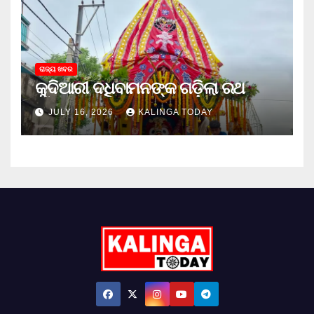
ରାଜ୍ୟ ଖବର
କୁଦିଆରୀ ଦଧିବାମନଙ୍କ ଗଡ଼ିଲା ରଥ
JULY 16, 2026
KALINGA TODAY