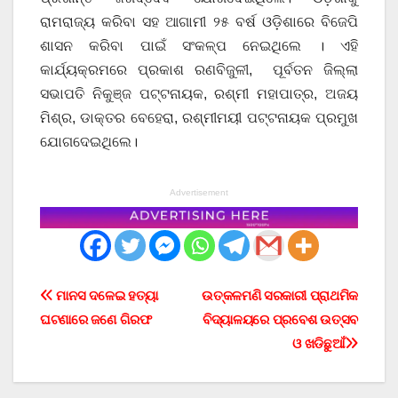
ରାମରାଜ୍ୟ କରିବା ସହ ଆଗାମୀ ୨୫ ବର୍ଷ ଓଡ଼ିଶାରେ ବିଜେପି
ଶାସନ କରିବା ପାଇଁ ସଂକଳ୍ପ ନେଇଥିଲେ । ଏହି
କାର୍ଯ୍ୟକ୍ରମରେ ପ୍ରକାଶ ରଣବିଜୁଳୀ, ପୂର୍ବତନ ଜିଲ୍ଲା
ସଭାପତି ନିକୁଞ୍ଜ ପଟ୍ଟନାୟକ, ରଶ୍ମୀ ମହାପାତ୍ର, ଅଜୟ
ମିଶ୍ର, ଡାକ୍ତର ବେହେରା, ରଶ୍ମୀମୟୀ ପଟ୍ଟନାୟକ ପ୍ରମୁଖ
ଯୋଗଦେଇଥିଲେ।
Advertisement
Post
ମାନସ ଦଳେଇ ହତ୍ୟା
ଉତ୍କଳମଣି ସରକାରୀ ପ୍ରାଥମିକ
ଘଟଣାରେ ଜଣେ ଗିରଫ
ବିଦ୍ୟାଳୟରେ ପ୍ରବେଶ ଉତ୍ସବ
navigation
ଓ ଖଡିଛୁଆଁ