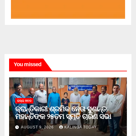
You missed
ରାଜ୍ୟ ଖବର
କ୍ରାନ୍ତିକାରୀ ଶ୍ରମିକ ନେତା ସୁଶାନ୍ତ
ମହାନ୍ତିଙ୍କ ୨୫ତମ ସ୍ମୃତି ଚାରଣ ସଭା
AUGUST 9, 2026
KALINGA TODAY