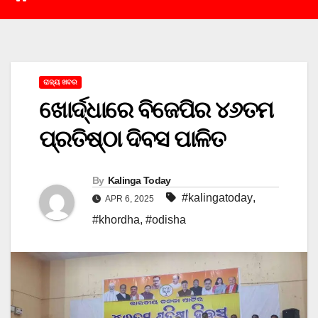
ରାଜ୍ୟ ଖବର
ଖୋର୍ଦ୍ଧାରେ ବିଜେପିର ୪୬ତମ
ପ୍ରତିଷ୍ଠା ଦିବସ ପାଳିତ
By
Kalinga Today
#kalingatoday
,
APR 6, 2025
#khordha
,
#odisha