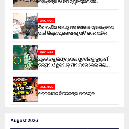
ମହାନ୍ତିଙ୍କ ୨୫ତମ ସ୍ମୃତି ଚାରଣ ସଭା
ରାଜ୍ୟ ଖବର
ଶିବ ମନ୍ଦିର ପାଖରୁ ମଦ ଦୋକାନ ସ୍ଥାନାନ୍ତରଣ
ପାଇଁ ଜିଲ୍ଲା ପ୍ରଶାସନକୁ ଦାବି କଲେ ଅନିଲ
ରାଜ୍ୟ ଖବର
ଯୁବତୀଙ୍କୁ ଲିଫ୍‌ଟ୍‌ ଦେଇ ଯୁବତୀଙ୍କୁ ଦୁଷ୍କର୍ମ
ଉଦ୍ୟମ ଓ ଛୁରାମାଡ଼ ମାମଲାରେ ଜେଲ ଗଲା
ଅଭିଯୁକ୍ତ
ରାଜ୍ୟ ଖବର
ଖବରକାଗଜ ବିତରକଙ୍କ ପରଲୋକ
August 2026