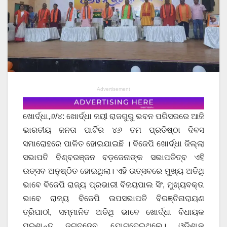
Advertisement
ଖୋର୍ଦ୍ଧା,୬/୪: ଖୋର୍ଦ୍ଧା ଜୟୀ ରାଜଗୁରୁ ଭବନ ପରିସରରେ ଆଜି
ଭାରତୀୟ ଜନତା ପାର୍ଟିର ୪୬ ତମ ପ୍ରତିଷ୍ଠା ଦିବସ
ସମାରୋହରେ ପାଳିତ ହୋଇଯାଇଛି । ବିଜେପି ଖୋର୍ଦ୍ଧା ଜିଲ୍ଲା
ସଭାପତି ବିଶ୍ବରଞ୍ଜନ ବଡ଼ଜେନାଙ୍କ ସଭାପତିତ୍ବ ଏହି
ଉତ୍ସବ ଅନୁଷ୍ଠିତ ହୋଇଥିଲା। ଏହି ଉତ୍ସବରେ ମୁଖ୍ୟ ଅତିଥି
ଭାବେ ବିଜେପି ରାଜ୍ୟ ପ୍ରଭାରୀ ବିଜୟପାଲ ସିଂ, ମୁଖ୍ୟବକ୍ତା
ଭାବେ ରାଜ୍ୟ ବିଜେପି ଉପସଭାପତି ବିରଞ୍ଚିନାରାୟଣ
ତ୍ରିପାଠୀ, ସମ୍ମାନିତ ଅତିଥି ଭାବେ ଖୋର୍ଦ୍ଧା ବିଧାୟକ
ପ୍ରଶାନ୍ତ ଜଗଦ୍ଦେବ ଯୋଗଦେଇଥିଲେ। ଓଡ଼ିଶାକୁ