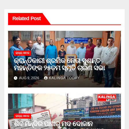
Related Post
ରାଜ୍ୟ ଖବର
କ୍ରାନ୍ତିକାରୀ ଶ୍ରମିକ ନେତା ସୁଶାନ୍ତ
ମହାନ୍ତିଙ୍କ ୨୫ତମ ସ୍ମୃତି ଚାରଣ ସଭା
AUG 9, 2026
KALINGA TODAY
ରାଜ୍ୟ ଖବର
ଶିବ ମନ୍ଦିର ପାଖରୁ ମଦ ଦୋକାନ