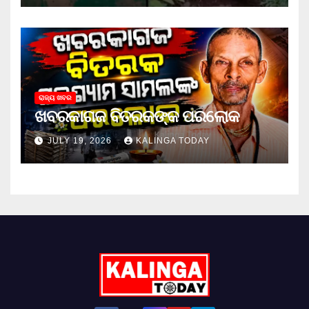
ରାଜ୍ୟ ଖବର
ଖବରକାଗଜ ବିତରକଙ୍କ ପରଲୋକ
JULY 19, 2026
KALINGA TODAY