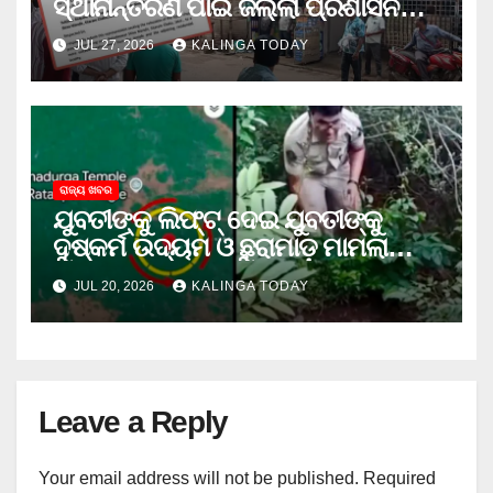
ସ୍ଥାନାନ୍ତରଣ ପାଇଁ ଜିଲ୍ଲା ପ୍ରଶାସନକୁ
ଦାବି କଲେ ଅନିଲ
JUL 27, 2026
KALINGA TODAY
ରାଜ୍ୟ ଖବର
ଯୁବତୀଙ୍କୁ ଲିଫ୍‌ଟ୍‌ ଦେଇ ଯୁବତୀଙ୍କୁ
ଦୁଷ୍କର୍ମ ଉଦ୍ୟମ ଓ ଛୁରାମାଡ଼ ମାମଲାରେ
ଜେଲ ଗଲା ଅଭିଯୁକ୍ତ
JUL 20, 2026
KALINGA TODAY
Leave a Reply
Your email address will not be published.
Required