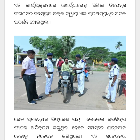
ଏହି କାର୍ଯ୍ୟକ୍ରମରେ ଖୋର୍ଦ୍ଧାରୋଡ଼ ସିଭିଲ ଡିଫେନ୍ସ
ସଂଗଠନର ସଦସ୍ୟମାନଙ୍କ ଦ୍ୱାରା ଏକ ପ୍ରଥପ୍ରାନ୍ତ ନାଟକ
ପଦର୍ଶନ ହୋଇଥିଲା।
ରେଳ ପ୍ରବନ୍ଧକ ରିଙ୍କେଶ ରାୟ ଲେଭେଲ କ୍ରସିଙ୍ଗ
ଫାଟକ ଅତିକ୍ରମ କରୁଥିବା ବେଳେ ସମସ୍ତେ ଯତ୍ନବାନ
ହେବାକୁ ନିବେଦନ କରିଥିଲେ। ଏହି ସଚେତନତା