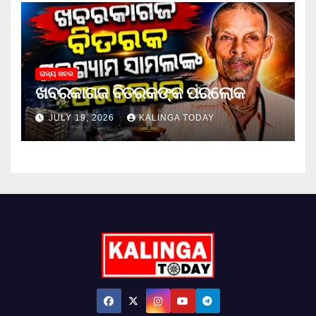
ରାଜ୍ୟ ଖବର
ଖବରକାଗଜ ବିତରକଙ୍କ ପରଲୋକ
JULY 19, 2026
KALINGA TODAY