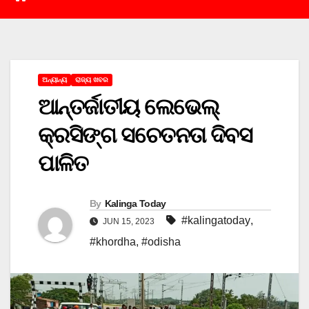
ଅନ୍ୟାନ୍ୟ
ରାଜ୍ୟ ଖବର
ଆନ୍ତର୍ଜାତୀୟ ଲେଭେଲ୍
କ୍ରସିଙ୍ଗ ସଚେତନତା ଦିବସ
ପାଳିତ
By
Kalinga Today
#kalingatoday
,
JUN 15, 2023
#khordha
,
#odisha