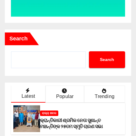
Search
Search
Latest
Popular
Trending
ରାଜ୍ୟ ଖବର
କ୍ରାନ୍ତିକାରୀ ଶ୍ରମିକ ନେତା ସୁଶାନ୍ତ
ମହାନ୍ତିଙ୍କ ୨୫ତମ ସ୍ମୃତି ଚାରଣ ସଭା