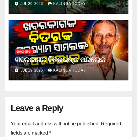
ଜେଲ ଗଲା ଅଭିଯୁକ୍ତ
JUL 20, 2026
KALINGA TODAY
ରାଜ୍ୟ ଖବର
ଖବରକାଗଜ ବିତରକଙ୍କ ପରଲୋକ
JUL 19, 2026
KALINGA TODAY
Leave a Reply
Your email address will not be published.
Required
fields are marked
*