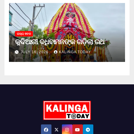
ରାଜ୍ୟ ଖବର
କୁଦିଆରୀ ଦଧିବାମନଙ୍କ ଗଡ଼ିଲା ରଥ
JULY 16, 2026
KALINGA TODAY