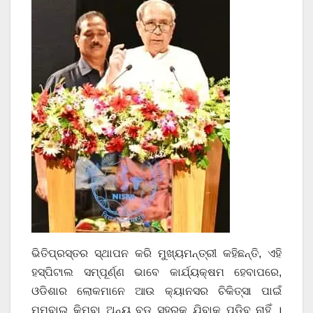
ଭିତିପ୍ରସ୍ତର ସ୍ଥାପନ କରି ମୁଖ୍ୟମନ୍ତ୍ରୀ କହିଛନ୍ତି, ଏହି
ହସ୍ପିଟାଲ ସମ୍ପୂର୍ଣ୍ଣ ଭାବେ କାର୍ଯ୍ୟକ୍ଷମ ହେବାପରେ,
ଓଡିଶାର ଲୋକମାନେ ଆଉ କ୍ୟାନସର ଚିକିତ୍ସା ପାଇଁ
ମୁମ୍ବାଇ କିମ୍ବା ଅନ୍ୟ ବଡ଼ ସହରକୁ ଯିବାକୁ ପଡ଼ିବ ନାହିଁ ।