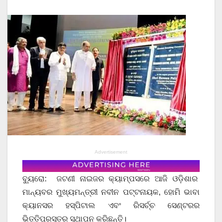
Advertisement
ବ୍ୟୁରୋ: ଜଟଣୀ ନାଇଜର କ୍ୟାମ୍ପସରେ ଆଜି ଓଡ଼ିଶାର
ମାନ୍ୟବର ମୁଖ୍ୟମନ୍ତ୍ରୀ ନବୀନ ପଟ୍ଟନାୟକ, ହୋମି ଭାବା
କ୍ୟାନସର ହସ୍ପିଟାଲ ଏବଂ ରିସର୍ଚ୍ଚ ସେଣ୍ଟରର
ଭିତ୍ତିପ୍ରସ୍ତର ସ୍ଥାପନ କରିଛନ୍ତି।