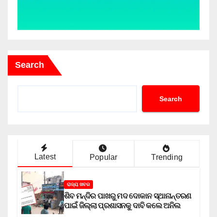
Search
Search
Latest
Popular
Trending
ରାଜ୍ୟ ଖବର
ଶିବ ମନ୍ଦିର ପାଖରୁ ମଦ ଦୋକାନ ସ୍ଥାନାନ୍ତରଣ
ପାଇଁ ଜିଲ୍ଲା ପ୍ରଶାସନକୁ ଦାବି କଲେ ଅନିଲ