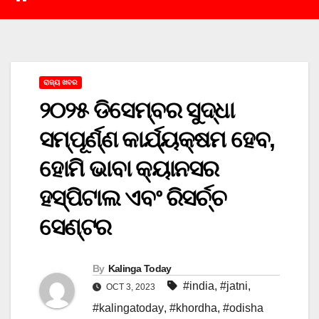
ରାଜ୍ୟ ଖବର
୨୦୨୫ ଡିସେମ୍ବର ସୁଦ୍ଧା
ସମ୍ପୂର୍ଣ୍ଣ କାର୍ଯ୍ୟକ୍ଷମ ହେବ,
ହୋମି ଭାବା କ୍ୟାନସର
ହସ୍ପିଟାଲ ଏବଂ ରିସର୍ଚ୍ଚ
ସେଣ୍ଟର
By
Kalinga Today
#india
,
#jatni
,
OCT 3, 2023
#kalingatoday
,
#khordha
,
#odisha