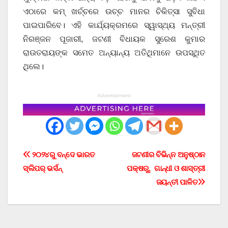
ଏଠାରେ କମ୍ ଖର୍ଚ୍ଚରେ ଉଚ୍ଚ ମାନର ଚିକିତ୍ସା ସୁବିଧା
ପାଇପାରିବେ। ଏହି କାର୍ଯ୍ୟକ୍ରମରେ ସ୍ୱାସ୍ଥ୍ୟ ମନ୍ତ୍ରୀ
ନିରଞ୍ଜନ ପୂଜାରୀ, ଜଟଣୀ ବିଧାୟକ ସୁରେଶ କୁମାର
ରାଉତରାୟଙ୍କ ସମେତ ଅନ୍ୟାନ୍ୟ ଅତିଥିମାନେ ଉପସ୍ଥିତ
ଥିଲେ।
Advertisement
Post
୨୦୨୪ରୁ ବନ୍ଦେ ଭାରତ
ଜଟଣୀର ବିଭିନ୍ନ ଅନୁଷ୍ଠାନ
ସ୍ଲିପର୍ ଭର୍ସନ୍
ପକ୍ଷରୁ, ଗାନ୍ଧୀ ଓ ଶାସ୍ତ୍ରୀ
navigation
ଜୟନ୍ତୀ ପାଳିତ