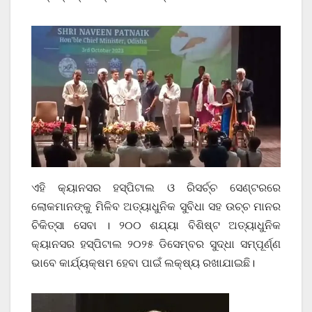
ଏହି କ୍ୟାନସର ହସ୍ପିଟାଲ ଓ ରିସର୍ଚ୍ଚ ସେଣ୍ଟରରେ
ଲୋକମାନଙ୍କୁ ମିଳିବ ଅତ୍ୟାଧୁନିକ ସୁବିଧା ସହ ଉଚ୍ଚ ମାନର
ଚିକିତ୍ସା ସେବା । ୨୦୦ ଶଯ୍ୟା ବିଶିଷ୍ଟ ଅତ୍ୟାଧୁନିକ
କ୍ୟାନସର ହସ୍ପିଟାଲ ୨୦୨୫ ଡିସେମ୍ବର ସୁଦ୍ଧା ସମ୍ପୂର୍ଣ୍ଣ
ଭାବେ କାର୍ଯ୍ୟକ୍ଷମ ହେବା ପାଇଁ ଲକ୍ଷ୍ୟ ରଖାଯାଇଛି।