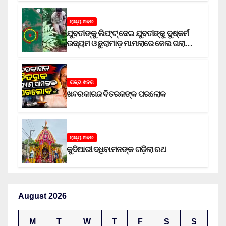
ରାଜ୍ୟ ଖବର
ଯୁବତୀଙ୍କୁ ଲିଫ୍‌ଟ୍‌ ଦେଇ ଯୁବତୀଙ୍କୁ ଦୁଷ୍କର୍ମ
ଉଦ୍ୟମ ଓ ଛୁରାମାଡ଼ ମାମଲାରେ ଜେଲ ଗଲା
ଅଭିଯୁକ୍ତ
ରାଜ୍ୟ ଖବର
ଖବରକାଗଜ ବିତରକଙ୍କ ପରଲୋକ
ରାଜ୍ୟ ଖବର
କୁଦିଆରୀ ଦଧିବାମନଙ୍କ ଗଡ଼ିଲା ରଥ
August 2026
M
T
W
T
F
S
S