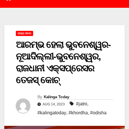
ରାଜ୍ୟ ଖବର
ଆରମ୍ଭ ହେଲା ଭୁବନେଶ୍ୱର-
ନୂଆଦିଲ୍ଲୀ-ଭୁବନେଶ୍ୱର,
ରାଜଧାନୀ ଏକ୍ସପ୍ରେସର
ତେଜସ୍ କୋଚ୍
By
Kalinga Today
#jatni
,
AUG 14, 2023
#kalingatoday
,
#khordha
,
#odisha