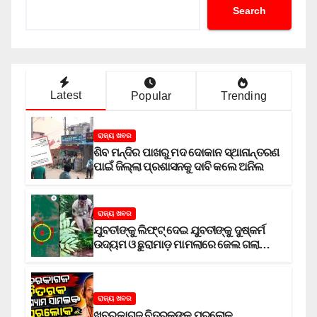
Search
Latest
Popular
Trending
ରାଜ୍ୟ ଖବର
ଶିବ ମନ୍ଦିର ପାଖରୁ ମଦ ଦୋକାନ ସ୍ଥାନାନ୍ତରଣ
ପାଇଁ ଜିଲ୍ଲା ପ୍ରଶାସନକୁ ଦାବି କଲେ ଅନିଲ
ରାଜ୍ୟ ଖବର
ଯୁବତୀଙ୍କୁ ଲିଫ୍‌ଟ୍‌ ଦେଇ ଯୁବତୀଙ୍କୁ ଦୁଷ୍କର୍ମ
ଉଦ୍ୟମ ଓ ଛୁରାମାଡ଼ ମାମଲାରେ ଜେଲ ଗଲା
ଅଭିଯୁକ୍ତ
ରାଜ୍ୟ ଖବର
ଖବରକାଗଜ ବିତରକଙ୍କ ପରଲୋକ