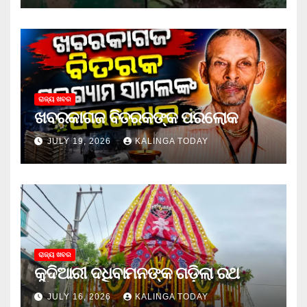
ରାଜ୍ୟ ଖବର
ଖବରକାଗଜ ବିତରକଙ୍କ ପରଲୋକ
JULY 19, 2026
KALINGA TODAY
ରାଜ୍ୟ ଖବର
କୁଦିଆରୀ ଦଧିବାମନଙ୍କ ଗଡ଼ିଲା ରଥ
JULY 16, 2026
KALINGA TODAY