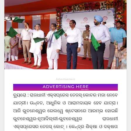
Advertisement
ବ୍ୟୁରୋ : ରାଜଧାନୀ ଏକ୍ସପ୍ରେସ ତେଜସ୍ କୋଚର ମଜା ନେବେ
ଯାତ୍ରୀ। ଉନ୍ନତ, ଆଧୁନିକ ଓ ଆରାମଦାୟକ ହେବ ଯାତ୍ରା।
ଆଜି ଭୁବନେଶ୍ୱର ରେଲୱେ ଷ୍ଟେସନରେ ଆରମ୍ଭ ହୋଇଛି
ଭୁବନେଶ୍ୱର-ନୂଆଦିଲ୍ଲୀ-ଭୁବନେଶ୍ୱର ରାଜଧାନୀ
ଏକ୍ସପ୍ରେସର ତେଜସ୍ କୋଚ୍ । କେନ୍ଦ୍ର ଶିକ୍ଷା ଓ ଦକ୍ଷତା