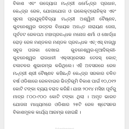
ବିକାଶ ଏବଂ ଉଦ୍ୟୋଗ ମନ୍ତ୍ରୀ ଧର୍ମେନ୍ଦ୍ର ପ୍ରଧାନ,
କେନ୍ଦ୍ର ରେଳ, ଯୋଗାଯୋଗ ଓ ଇଲେକ୍ଟ୍ରୋନିକ୍ସ ଏବଂ
ସୂଚନା ପ୍ରଯୁକ୍ତିବିଦ୍ୟା ମନ୍ତ୍ରୀ ଅଶ୍ୱିନୀ ବୈଷ୍ଣବ,
ଭୁବନେଶ୍ୱର ଉତ୍ତର ବିଧାୟକ ଅନନ୍ତ ନାରାୟଣ ଜେନା,
ପୂର୍ବତଟ ରେଳପଥ ମହାପ୍ରବନ୍ଧକ ମନୋଜ ଶର୍ମା ଓ ଖୋର୍ଦ୍ଧା
ରୋଡ଼ ରେଳ ମଣ୍ଡଳର ମଣ୍ଡଳ ପ୍ରବନ୍ଧକ ଏଚ୍ ଏସ୍ ବାଜୱା
ସବୁଜ ପତାକା ଦେଖାଇ ଭୁବନେଶ୍ୱର-ନୂଆଦିଲ୍ଲୀ-
ଭୁବନେଶ୍ୱର ରାଜଧାନୀ ଏକ୍ସପ୍ରେସର ତେଜସ୍ କୋଚ୍
ଚଳାଚଳର ଶୁଭାରମ୍ଭ କରିଥିଲେ। ଏହି ଅବସରରେ ରେଳ
ମନ୍ତ୍ରୀ ଶ୍ରୀ ବୈଷ୍ଣବ କହିଛନ୍ତି କେନ୍ଦ୍ର ସରକାର ଚଳିତ
ବର୍ଷ ଓଡିଶାରେ ରେଳବାଇର ଭିତ୍ତିଭୂମି ବିକାଶ ପାଇଁ ୧୦,୦୧୨
କୋଟି ଟଙ୍କା ବ୍ୟୟ ବରାଦ କରିଛି। ଯାହା ୨୦୧୪ ମସିହା ପୂର୍ବରୁ
ମାତ୍ର ୮୦୦-୯୦୦ କୋଟି ଟଙ୍କା ଥିଲା । ଅମୃତ ଭାରତ
ଯୋଜନା ମାଧ୍ୟମରେ ଓଡିଶାର ୨୫ଟି ରେଳ ଷ୍ଟେସନର
ବିକାଶମୂଳକ କାର୍ଯ୍ୟ ଆରମ୍ଭ ହୋଇଛି ।
Advertisement