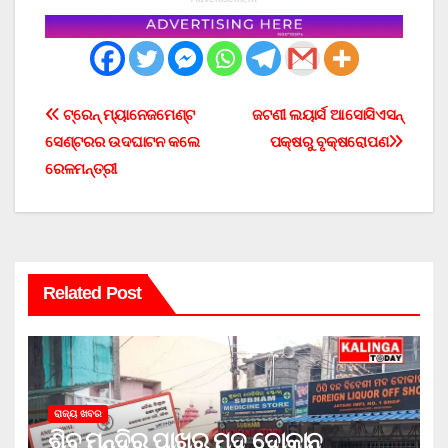
Post
ଟ୍ରେନ୍ ମ୍ୟାନେଜମେଣ୍ଟ
ଜଟଣୀ ଲୟାର୍ସ ଆସୋସିଏସନ୍
ସେଣ୍ଟରର ଉଦଘାଟନ କଲେ
ପକ୍ଷରୁ ବୃକ୍ଷରୋପଣ
navigation
ରେଳମନ୍ତ୍ରୀ
Related Post
ରାଜ୍ୟ ଖବର
ଶିବ ମନ୍ଦିର ପାଖରୁ ମଦ ଦୋକାନ