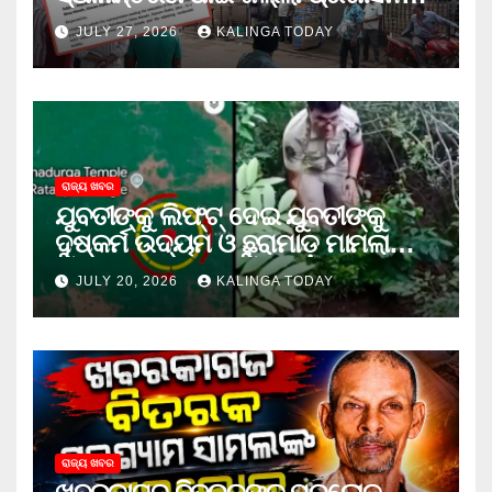
ଦାବି କଲେ ଅନିଲ
JULY 27, 2026
KALINGA TODAY
ରାଜ୍ୟ ଖବର
ଯୁବତୀଙ୍କୁ ଲିଫ୍‌ଟ୍‌ ଦେଇ ଯୁବତୀଙ୍କୁ
ଦୁଷ୍କର୍ମ ଉଦ୍ୟମ ଓ ଛୁରାମାଡ଼ ମାମଲାରେ
ଜେଲ ଗଲା ଅଭିଯୁକ୍ତ
JULY 20, 2026
KALINGA TODAY
ରାଜ୍ୟ ଖବର