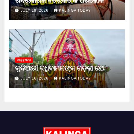
ଖବରକାଗଜ ବିତରକଙ୍କ ପରଲୋକ
JULY 19, 2026
KALINGA TODAY
ରାଜ୍ୟ ଖବର
କୁଦିଆରୀ ଦଧିବାମନଙ୍କ ଗଡ଼ିଲା ରଥ
JULY 16, 2026
KALINGA TODAY