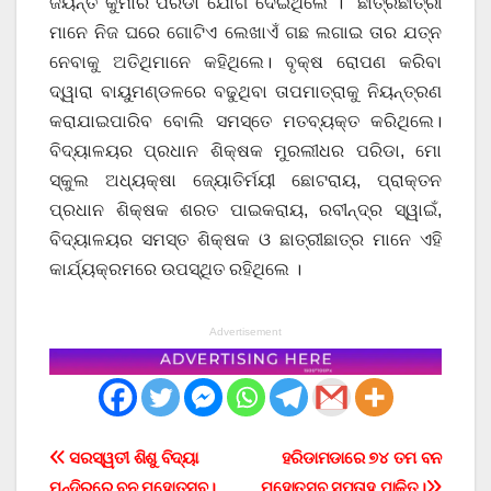
ଜୟନ୍ତ କୁମାର ପରିଡା ଯୋଗ ଦେଇଥିଲେ । ଛାତ୍ରଛାତ୍ରୀ
ମାନେ ନିଜ ଘରେ ଗୋଟିଏ ଲେଖାଏଁ ଗଛ ଲଗାଇ ତାର ଯତ୍ନ
ନେବାକୁ ଅତିଥିମାନେ କହିଥିଲେ। ବୃକ୍ଷ ରୋପଣ କରିବା
ଦ୍ୱାରା ବାୟୁମଣ୍ଡଳରେ ବଢୁଥିବା ତାପମାତ୍ରାକୁ ନିୟନ୍ତ୍ରଣ
କରାଯାଇପାରିବ ବୋଲି ସମସ୍ତେ ମତବ୍ୟକ୍ତ କରିଥିଲେ।
ବିଦ୍ୟାଳୟର ପ୍ରଧାନ ଶିକ୍ଷକ ମୁରଲୀଧର ପରିଡା, ମୋ
ସ୍କୁଲ ଅଧ୍ୟକ୍ଷା ଜ୍ୟୋତିର୍ମୟୀ ଛୋଟରାୟ, ପ୍ରାକ୍ତନ
ପ୍ରଧାନ ଶିକ୍ଷକ ଶରତ ପାଇକରାୟ, ରବୀନ୍ଦ୍ର ସ୍ୱାଇଁ,
ବିଦ୍ୟାଳୟର ସମସ୍ତ ଶିକ୍ଷକ ଓ ଛାତ୍ରୀଛାତ୍ର ମାନେ ଏହି
କାର୍ଯ୍ୟକ୍ରମରେ ଉପସ୍ଥିତ ରହିଥିଲେ ।
Advertisement
Post
ସରସ୍ୱତୀ ଶିଶୁ ବିଦ୍ୟା
ହରିଡାମଡାରେ ୭୪ ତମ ବନ
ମନ୍ଦିରରେ ବନ ମହୋତ୍ସବ।
ମହୋତ୍ସବ ସପ୍ତାହ ପାଳିତ।