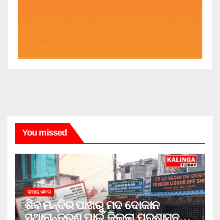
You missed
ରାଜ୍ୟ ଖବର
ଶିବ ମନ୍ଦିର ପାଖରୁ ମଦ ଦୋକାନ
ସ୍ଥାନାନ୍ତରଣ ପାଇଁ ଜିଲ୍ଲା ପ୍ରଶାସନକୁ