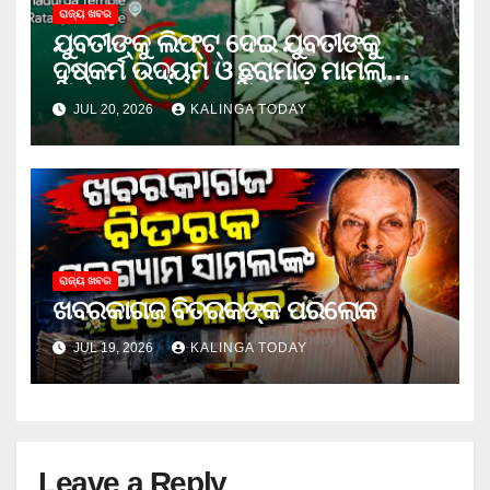
ରାଜ୍ୟ ଖବର
ଯୁବତୀଙ୍କୁ ଲିଫ୍‌ଟ୍‌ ଦେଇ ଯୁବତୀଙ୍କୁ
ଦୁଷ୍କର୍ମ ଉଦ୍ୟମ ଓ ଛୁରାମାଡ଼ ମାମଲାରେ
ଜେଲ ଗଲା ଅଭିଯୁକ୍ତ
JUL 20, 2026
KALINGA TODAY
ରାଜ୍ୟ ଖବର
ଖବରକାଗଜ ବିତରକଙ୍କ ପରଲୋକ
JUL 19, 2026
KALINGA TODAY
Leave a Reply