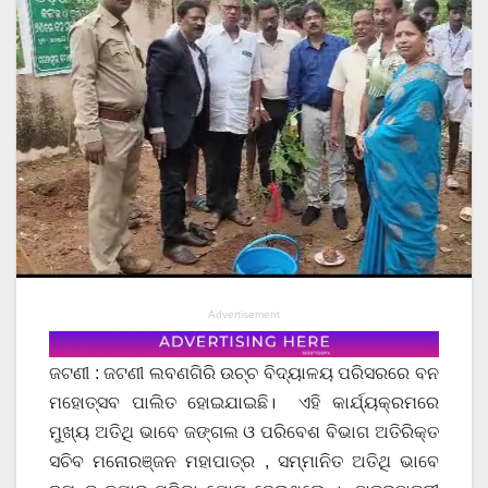
Advertisement
ଜଟଣୀ : ଜଟଣୀ ଲବଣଗିରି ଉଚ୍ଚ ବିଦ୍ୟାଳୟ ପରିସରରେ ବନ
ମହୋତ୍ସବ ପାଲିତ ହୋଇଯାଇଛି। ଏହି କାର୍ଯ୍ୟକ୍ରମରେ
ମୁଖ୍ୟ ଅତିଥି ଭାବେ ଜଙ୍ଗଲ ଓ ପରିବେଶ ବିଭାଗ ଅତିରିକ୍ତ
ସଚିବ ମନୋରଞ୍ଜନ ମହାପାତ୍ର , ସମ୍ମାନିତ ଅତିଥି ଭାବେ