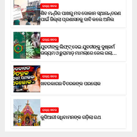
ରାଜ୍ୟ ଖବର
ଶିବ ମନ୍ଦିର ପାଖରୁ ମଦ ଦୋକାନ ସ୍ଥାନାନ୍ତରଣ
ପାଇଁ ଜିଲ୍ଲା ପ୍ରଶାସନକୁ ଦାବି କଲେ ଅନିଲ
ରାଜ୍ୟ ଖବର
ଯୁବତୀଙ୍କୁ ଲିଫ୍‌ଟ୍‌ ଦେଇ ଯୁବତୀଙ୍କୁ ଦୁଷ୍କର୍ମ
ଉଦ୍ୟମ ଓ ଛୁରାମାଡ଼ ମାମଲାରେ ଜେଲ ଗଲା
ଅଭିଯୁକ୍ତ
ରାଜ୍ୟ ଖବର
ଖବରକାଗଜ ବିତରକଙ୍କ ପରଲୋକ
ରାଜ୍ୟ ଖବର
କୁଦିଆରୀ ଦଧିବାମନଙ୍କ ଗଡ଼ିଲା ରଥ