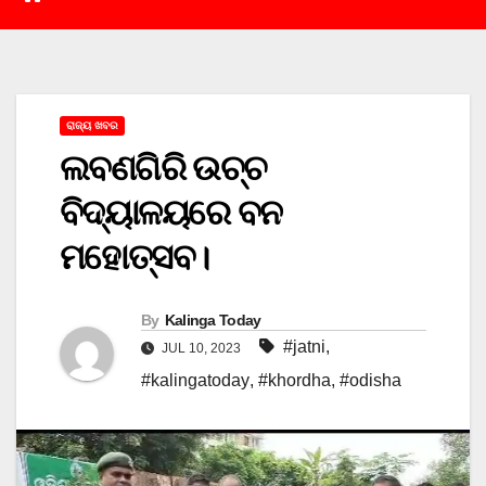
ରାଜ୍ୟ ଖବର
ଲବଣଗିରି ଉଚ୍ଚ
ବିଦ୍ୟାଳୟରେ ବନ
ମହୋତ୍ସବ।
By
Kalinga Today
#jatni
,
JUL 10, 2023
#kalingatoday
,
#khordha
,
#odisha