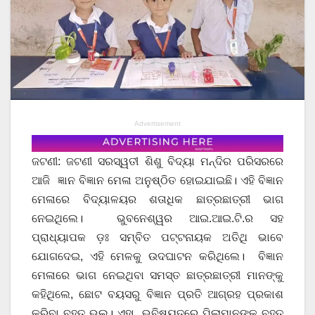
Advertisement
ଜଟଣୀ: ଜଟଣୀ ସରସ୍ୱତୀ ଶିଶୁ ବିଦ୍ୟା ମନ୍ଦିର ପରିସରରେ
ଆଜି ଜ୍ଞାନ ବିଜ୍ଞାନ ମେଳା ଅନୁଷ୍ଠିତ ହୋଇଯାଇଛି। ଏହି ବିଜ୍ଞାନ
ମେଳାରେ ବିଦ୍ୟାଳୟର ଶତାଧିକ ଛାତ୍ରଛାତ୍ରୀ ଭାଗ
ନେଇଥିଲେ। ଭୁବନେଶ୍ୱର ଆଇ.ଆଇ.ଟି.ର ସହ
ପ୍ରାଧ୍ୟାପକ ଡ଼ଃ ସମ୍ବିତ ପଟ୍ଟନାୟକ ଅତିଥି ଭାବେ
ଯୋଗଦେଇ, ଏହି ମେଳକୁ ଉଦଘାଟନ କରିଥିଲେ। ବିଜ୍ଞାନ
ମେଳାରେ ଭାଗ ନେଇଥିବା ସମସ୍ତ ଛାତ୍ରଛାତ୍ରୀ ମାନଙ୍କୁ
କହିଥିଲେ, ଛୋଟ ବୟସରୁ ବିଜ୍ଞାନ ପ୍ରତି ଆଗ୍ରହ ପ୍ରକାଶ
କରିବା ବହୁତ ଭଲ। ଏହା ଭବିଷ୍ୟତରେ ପିଲାମାନଙ୍କୁ ବହୁତ