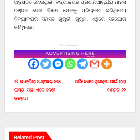
ଅନୁଷ୍ଠିତ ହୋଇଥିଲା। ବିଦ୍ୟାଳୟର ପ୍ରଧାନଆଚାର୍ଯ୍ୟ ମାନସ
ରଞ୍ଜନ ଜେନା ବିଜ୍ଞାନ ମେଳକୁ ପରିଚାଳନା କରିଥିଲେ।
ବିଦ୍ୟାଳୟର ସମସ୍ତ ଗୁରୁଜୀ, ଗୁରୁମା ଏଥିରେ ସହଯୋଗ
କରିଥିଲେ।
Advertisement
Post
ଭାଙ୍ଗିଲା ଅସ୍ଥାୟୀ ନଦୀ
ପରିବେଶର ସୁରକ୍ଷା ପାଇଁ ଚାରା
ରାସ୍ତା, ସାହା ଏବେ ଦେଶୀ
ବଣ୍ଟନ।
navigation
ଡଙ୍ଗା।
Related Post