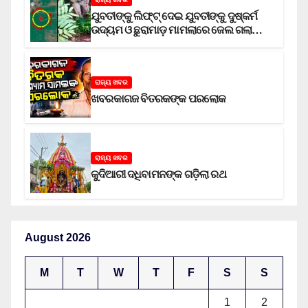
ଯୁବତୀଙ୍କୁ ଲିଫ୍‌ଟ୍‌ ଦେଇ ଯୁବତୀଙ୍କୁ ଦୁଷ୍କର୍ମ
ଉଦ୍ୟମ ଓ ଛୁରାମାଡ଼ ମାମଲାରେ ଜେଲ ଗଲା
ଅଭିଯୁକ୍ତ
ରାଜ୍ୟ ଖବର
ଖବରକାଗଜ ବିତରକଙ୍କ ପରଲୋକ
ରାଜ୍ୟ ଖବର
କୁଦିଆରୀ ଦଧିବାମନଙ୍କ ଗଡ଼ିଲା ରଥ
August 2026
M
T
W
T
F
S
S
1
2