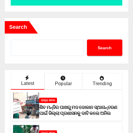
Search
Search
Latest
Popular
Trending
ରାଜ୍ୟ ଖବର
ଶିବ ମନ୍ଦିର ପାଖରୁ ମଦ ଦୋକାନ ସ୍ଥାନାନ୍ତରଣ
ପାଇଁ ଜିଲ୍ଲା ପ୍ରଶାସନକୁ ଦାବି କଲେ ଅନିଲ
ରାଜ୍ୟ ଖବର