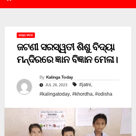
ରାଜ୍ୟ ଖବର
ଜଟଣୀ ସରସ୍ୱତୀ ଶିଶୁ ବିଦ୍ୟା
ମନ୍ଦିରରେ ଜ୍ଞାନ ବିଜ୍ଞାନ ମେଳା।
By
Kalinga Today
#jatni
,
JUL 26, 2023
#kalingatoday
,
#khordha
,
#odisha