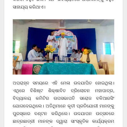
ସାହାଯ୍ୟ କରିଥାଏ।
ଅପରାହ୍ନ ସମୟରେ ଏହି ମେଳା ଉଦଯାପିତ ହୋଇଥିଲା।
ଏଥିରେ ବିଶିଷ୍ଟ ଶିକ୍ଷାବିତ ତ୍ରିଲୋଚନ ମହାପାତ୍ର,
ବିଦ୍ୟାଳୟ କମିଟିର ଉପସଭାପତି ସରୋଜ ବଳିଆରସିଂ
ଯୋଗଦେଇଥିଲେ। ଅତିଥିମାନେ କୃତୀ ପ୍ରତିଯୋଗୀ ମାନଙ୍କୁ
ପୁରସ୍କାର ବଣ୍ଟନ କରିଥିଲେ। ଉଦଯାପନ ଉତ୍ସବରେ
ଛାତ୍ରଛାତ୍ରୀ ମାନଙ୍କ ଦ୍ୱାରା ସାଂସ୍କୃତିକ କାର୍ଯ୍ୟକ୍ରମ