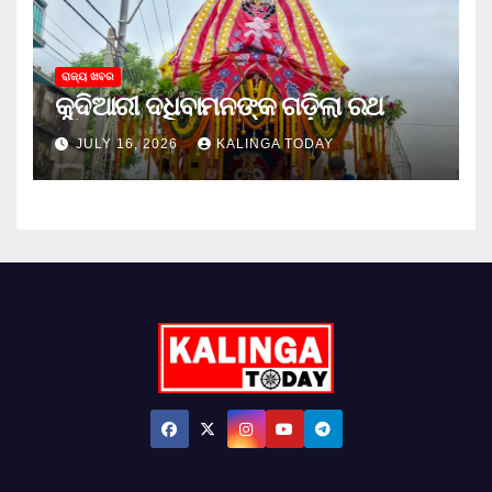
ରାଜ୍ୟ ଖବର
କୁଦିଆରୀ ଦଧିବାମନଙ୍କ ଗଡ଼ିଲା ରଥ
JULY 16, 2026
KALINGA TODAY